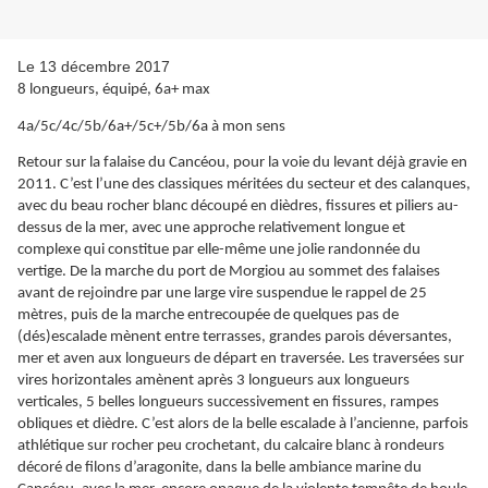
Le 13 décembre 2017
8 longueurs, équipé, 6a+ max
4a/5c/4c/5b/6a+/5c+/5b/6a à mon sens
Retour sur la falaise du Cancéou, pour la voie du levant déjà gravie en
2011. C’est l’une des classiques méritées du secteur et des calanques,
avec du beau rocher blanc découpé en dièdres, fissures et piliers au-
dessus de la mer, avec une approche relativement longue et
complexe qui constitue par elle-même une jolie randonnée du
vertige. De la marche du port de Morgiou au sommet des falaises
avant de rejoindre par une large vire suspendue le rappel de 25
mètres, puis de la marche entrecoupée de quelques pas de
(dés)escalade mènent entre terrasses, grandes parois déversantes,
mer et aven aux longueurs de départ en traversée. Les traversées sur
vires horizontales amènent après 3 longueurs aux longueurs
verticales, 5 belles longueurs successivement en fissures, rampes
obliques et dièdre. C’est alors de la belle escalade à l’ancienne, parfois
athlétique sur rocher peu crochetant, du calcaire blanc à rondeurs
décoré de filons d’aragonite, dans la belle ambiance marine du