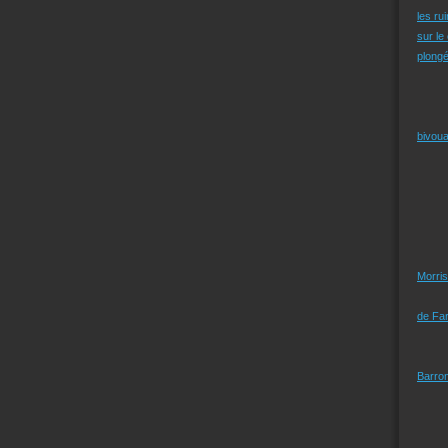
les ru
sur le
plongé
bivoua
Morris
de Far
Barro