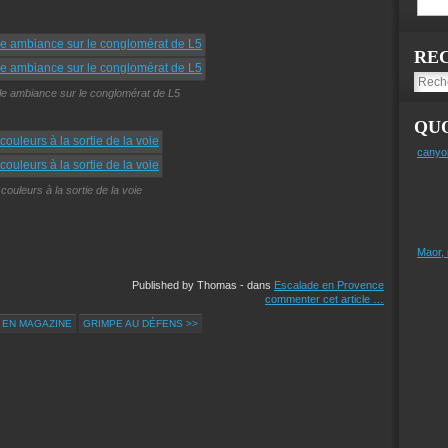
RE
lle ambiance sur le conglomérat de L5
QUO
canyo
couleurs à la sortie de la voie
Maor,
Published by Thomas
-
dans
Escalade en Provence
commenter cet article
…
A EN MAGAZINE
GRIMPE AU DÉFENS >>