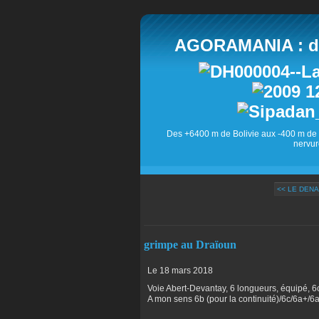
AGORAMANIA : des
Des +6400 m de Bolivie aux -400 m de 
nervur
<< LE DEN
grimpe au Draïoun
Le 18 mars 2018
Voie Abert-Devantay, 6 longueurs, équipé, 
A mon sens 6b (pour la continuité)/6c/6a+/6