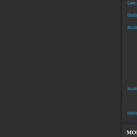
Cape 
Devil'
les m
les pi
réserv
MO