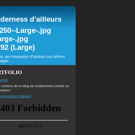
erness d'ailleurs
inie, des mosquées d'Ispahan aux dômes
ggar...
RTFOLIO
uction
e contenu de ce blog est évidemment soumis au
'auteur !
e interactive d'ailleurs