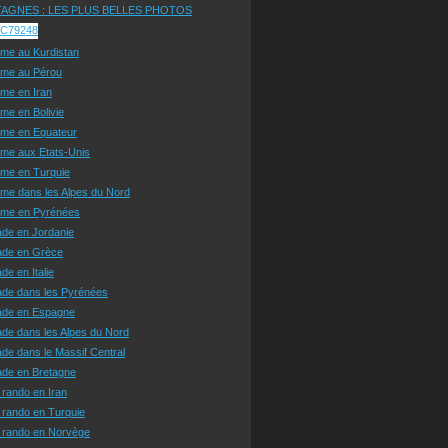
AGNES : LES PLUS BELLES PHOTOS
sme au Kurdistan
sme au Pérou
sme en Iran
sme en Bolivie
sme en Equateur
sme aux Etats-Unis
sme en Turquie
sme dans les Alpes du Nord
isme en Pyrénées
ade en Jordanie
ade en Grèce
de en Italie
ade dans les Pyrénées
ade en Espagne
de dans les Alpes du Nord
de dans le Massif Central
ade en Bretagne
 rando en Iran
 rando en Turquie
e rando en Norvège