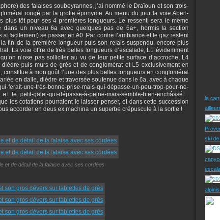
phore) des falaises soubeyrannes, j’ai nommé le Draïoun et son trois-
nglomérat rongé par la grotte éponyme. Au menu du jour la voie Abert-
 plus tôt pour ses 4 premières longueurs. Le ressenti sera le même
 dans un niveau 6a avec quelques pas de 6a+, hormis la section
s si facilement) se passer en A0. Par contre l’ambiance et le gaz restent
 la fin de la première longueur puis son relais suspendu, encore plus
stral. La voie offre de très belles longueurs d’escalade, L1 évidemment
qu’on n’ose pas solliciter au vu de leur petite surface d’accroche, L4
, dièdre puis murs de grès et de conglomérat et L5 exclusivement en
, constitue à mon goût l’une des plus belles longueurs en conglomérat
riée en dalle, dièdre et traversée soutenue dans le 6a, avec à chaque
qui-ferait-une-très-bonne-prise-mais-qui-dépasse-un-peu-trop-pour-ne-
 et le petit-galet-qui-dépasse-à-peine-mais-semble-bien-enchâssé…
la car
que les cotations pourraient le laisser penser, et dans cette succession
ailleu
ous accorder en deus ex machina un superbe crépuscule à la sortie !
Prove
ski d
canyo
 et de détail de la falaise avec ses cordées
escal
alpini