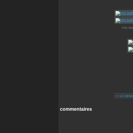
très be
<< LE DEN
commentaires