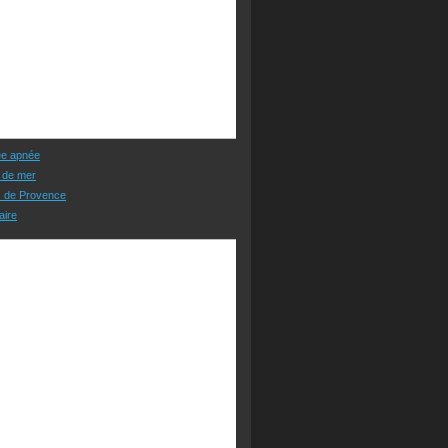
ée apnée
 de mer
s de Provence
aire