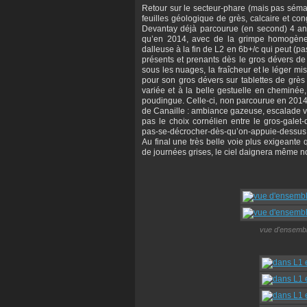
Retour sur le secteur-phare (mais pas séma
feuilles géologique de grès, calcaire et co
Devantay déjà parcourue (en second) 4 ans
qu’en 2014, avec de la grimpe homogène
dalleuse à la fin de L2 en 6b+/c qui peut (pa
présents et prenants dès le gros dévers de
sous les nuages, la fraîcheur et le léger mi
pour son gros dévers sur tablettes de grès 
variée et à la belle gestuelle en cheminée
poudingue. Celle-ci, non parcourue en 2014
de Canaille : ambiance gazeuse, escalade va
pas le choix cornélien entre le gros-galet-
pas-se-décrocher-dès-qu’on-appuie-dessus
Au final une très belle voie plus exigeante 
de journées grises, le ciel daignera même n
vue d'ensemble