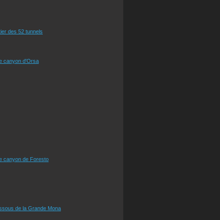
tier des 52 tunnels
le canyon d'Orsa
le canyon de Foresto
essous de la Grande Mona