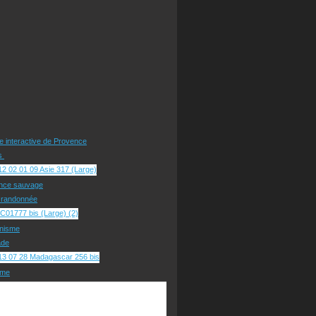
te interactive de Provence
rs
nce sauvage
e randonnée
nisme
ade
sme