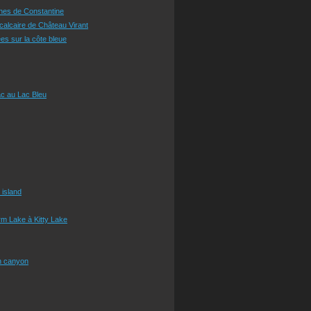
ines de Constantine
 calcaire de Château Virant
es sur la côte bleue
c au Lac Bleu
 island
m Lake à Kitty Lake
n canyon