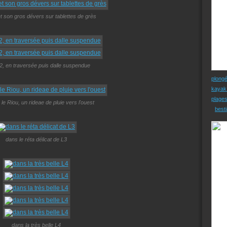
t son gros dévers sur tablettes de grès
2, en traversée puis dalle suspendue
plong
kayak
plage
le Riou, un rideae de pluie vers l'ouest
besti
dans le réta délicat de L3
dans la très belle L4