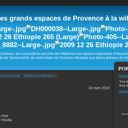
 grands espaces de Provence à la wild
Jordanie, des monastères perchés des Météores aux églises troglodytes d'Abyss
és de Samarcande, du sable blanc du Nouveau-Mexique aux pitons gréseux du Ho
PO
Introd
A EN MAGAZINE
GRIMPE AU DÉFENS >>
Tout l
droit d
18 mars 2018
la cart
6c max
a+/6a/6a