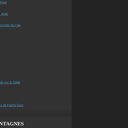
Town
s peak
anchots du Cap
eds sur la Table
e de Faerie Glen
NTAGNES