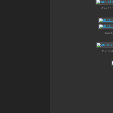
dans L1 e
dans L
vue vers 