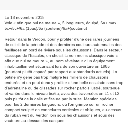
Le 18 novembre 2018
Voie « afin que nul ne meure », 5 longueurs, équipé, 6a+ max
5c+/5c+/6a (1pas)/6a (soutenu)/6a+(soutenu)
Retour dans le Verdon, pour y profiter d’une des rares journées
de soleil de la période et des dernières couleurs automnales des
feuillages en bord de rivière sous les chaussons. Dans le secteur
classique de l’Escalès, on choisit la non moins classique voie «
afin que nul ne meure », au nom révélateur d’un équipement
inhabituellement sécurisant lors de son ouverture en 1985
(pourtant plutôt espacé par rapport aux standards actuels). La
patine n’y gêne pas trop malgré les milliers de chaussons
endurés, et on peut donc y profiter d’une belle escalade sans trop
d’adrénaline ou de glissades sur rocher parfois lustré, soutenue
et variée dans le niveau 5c/6a, avec des traversées en L1 et L2
puis plutôt de la dalle et fissure par la suite. Mention spéciales
pour les 2 dernières longueurs, où l’on grimpe sur un rocher
compact sculpté en cannelures verticales et obliques, au-dessus
du ruban vert du Verdon loin sous les chaussons et sous des
vautours au-dessus des casques !