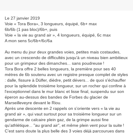
Le 27 janvier 2019
Voie « Tora Bora», 3 longueurs, équipé, 6b+ max
6b/6b (1 pas bloc)/6b+, puis
Voie « la vie au grand air », 4 longueurs, équipé, 6c max
A mon sens 5c/6b+/6c/6a
Au menu du jour deux grandes voies, petites mais costaudes,
avec un crescendo de difficultés jusqu'à un niveau bien ambitieux
pour un grimpeur des dimanches... sans poudreuse !
Tora Bora offre 2 belles longueurs, la première pour ses 40
mètres de 6b soutenu avec un registre presque complet de styles
: dalle, fissure à Dülfer, dièdre, petit dévers... de quoi s'échauffer
pour la splendide troisième longueur, sur un rocher qui confine à
l'exceptionnel dans le mur blanc et lisse final, suspendu sur son
éperon au-dessus des bandes de Forbes du glacier de
Marseilleveyre devant le Riou.
Après une descente en 2 rappels on s’oriente vers « la vie au
grand air », qui vaut surtout pour sa troisième longueur sur un
gendarme de calcaire plein gaz, de la grimpe aussi fine
qu'athlétique... "au grand air", et même plein vent pour la suite !
C’est sans doute la plus belle des 3 voies déjà parcourues dans