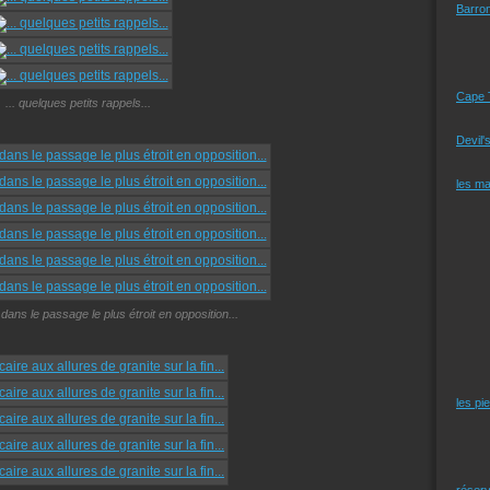
Barro
Cape 
... quelques petits rappels...
Devil'
les m
 dans le passage le plus étroit en opposition...
les pi
réserv