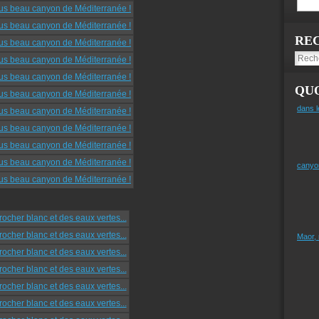
RE
QUO
dans l
canyo
Maor,