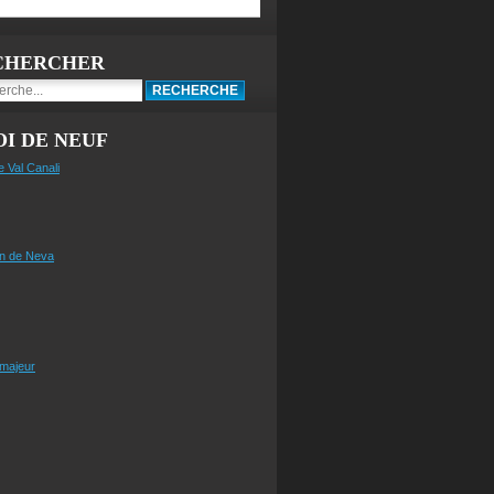
CHERCHER
I DE NEUF
e Val Canali
n de Neva
 majeur