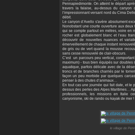
Pennapiedimonte. On atteint le départ aprè
travers la falaise, au-dessus du canyon 
l’impressionnant versant nord du Cima Delle
débit.
Le canyon d’Avello s'avère absolument excep
Nonobstant une courte ouverture aux deux t
qui se compte partout en mètres, voire en mè
rocher est globalement blanc et l’eau tran
découvrir de nouvelles nuances et variat
émerveillement de chaque instant renouvelé
de gris ou de vert quand la mousse recouvr
sans cesse renouvelé de clair-obscurs.
C’est un parcours peu vertical, comportant
maximum) - tous bien équipés sur doubles s
aquatique, parfois délicate avec de la d
troncs et de branches charriés par le torre
façon un peu morbide par quelques carcass
penser à des chutes d’animaux…
En tout cas une journée qui fait date, et le
dessus des perles des Alpes Maritimes… Ap
professionnels, les missions en Italie c
canyonisme, ski de rando ou kayak de mer !
le village de Pen