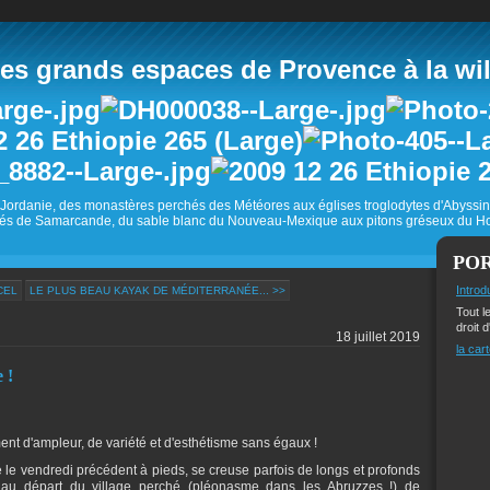
 grands espaces de Provence à la wild
Jordanie, des monastères perchés des Météores aux églises troglodytes d'Abyss
és de Samarcande, du sable blanc du Nouveau-Mexique aux pitons gréseux du Ho
PO
Introd
CEL
LE PLUS BEAU KAYAK DE MÉDITERRANÉE... >>
Tout l
droit d
18 juillet 2019
la cart
 !
nt d'ampleur, de variété et d'esthétisme sans égaux !
é le vendredi précédent à pieds, se creuse parfois de longs et profonds
nt au départ du village perché (pléonasme dans les Abruzzes !) de