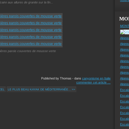
lcaire aux allures de granite sur la fin...
MO
MONT
Alpini
Alpini
Alpini
rnières parois couvertes de mousse verte
Alpini
Alpini
Alpini
Alpini
Published by Thomas
-
dans
canyonisme en Italie
Alpini
commenter cet article
…
Alpin
CEL
LE PLUS BEAU KAYAK DE MÉDITERRANÉE... >>
Escal
Escal
Escala
Escal
Escal
Escala
Escala