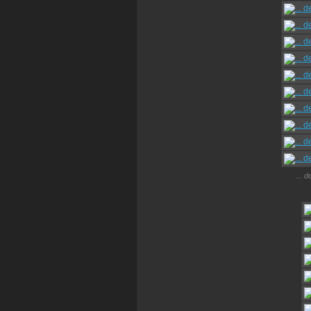
... d