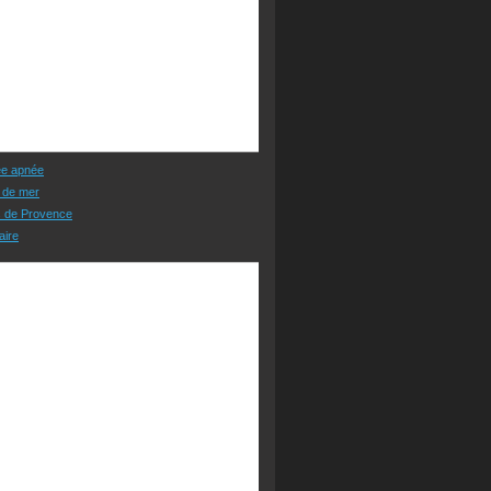
ée apnée
 de mer
s de Provence
aire