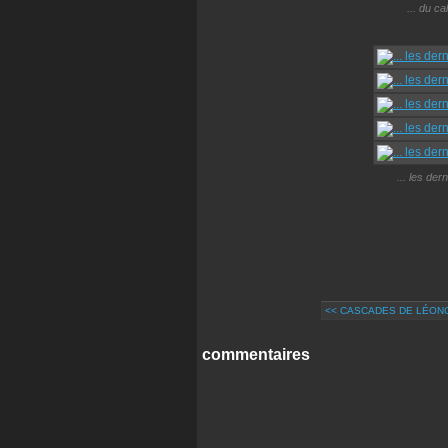
... du ca
... les de
<< CASCADES DE LÉON
commentaires