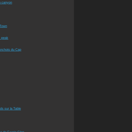
n canyon
Town
s peak
anchots du Cap
eds sur la Table
e de Faerie Glen