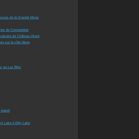
essous de la Grande Mona
ines de Constantine
 calcaire de Château Virant
es sur la côte bleue
c au Lac Bleu
 island
m Lake à Kitty Lake