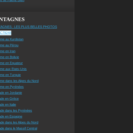
NTAGNES
AGNES : LES PLUS BELLES PHOTOS
sme au Kurdistan
sme au Pérou
sme en Iran
sme en Bolivie
sme en Equateur
sme aux Etats-Unis
sme en Turquie
sme dans les Alpes du Nord
isme en Pyrénées
ade en Jordanie
ade en Grèce
de en Italie
ade dans les Pyrénées
ade en Espagne
de dans les Alpes du Nord
de dans le Massif Central