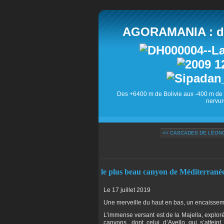
AGORAMANIA : des
Des +6400 m de Bolivie aux -400 m de 
nervur
<< CASCADES DE LÉON
le plus beau canyon de Méditerranée
Le 17 juillet 2019
Une merveille du haut en bas, un encaisseme
L’immense versant est de la Majella, explor
canyons, dont celui d’Avello qui s’attei