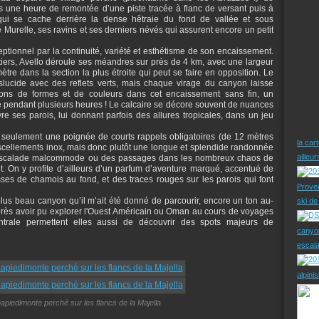
s une heure de remontée d’une piste tracée à flanc de versant puis à
qui se cache derrière la dense hêtraie du fond de vallée et sous
 Murelle, ses ravins et ses derniers névés qui assurent encore un petit
tionnel par la continuité, variété et esthétisme de son encaissement.
iers, Avello déroule ses méandres sur près de 4 km, avec une largeur
tre dans la section la plus étroite qui peut se faire en opposition. Le
slucide avec des reflets verts, mais chaque virage du canyon laisse
ions de formes et de couleurs dans cet encaissement sans fin, un
 pendant plusieurs heures ! Le calcaire se décore souvent de nuances
e ses parois, lui donnant parfois des allures tropicales, dans un jeu
 seulement une poignée de courts rappels obligatoires (de 12 mètres
la car
cellements inox, mais donc plutôt une longue et splendide randonnée
ailleu
ésescalade malcommode ou des passages dans les nombreux chaos de
nt. On y profite d’ailleurs d’un parfum d’aventure marqué, accentué de
es de chamois au fond, et des traces rouges sur les parois qui font
Prove
 plus beau canyon qu’il m’ait été donné de parcourir, encore un ton au-
ski d
rès avoir pu explorer l'Ouest Américain ou Oman au cours de voyages
entrale permettent elles aussi de découvrir des spots majeurs de
canyo
escal
alpini
napiedimonte perché sur les flancs de la Majella