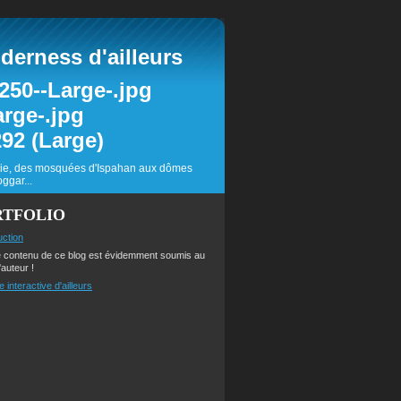
erness d'ailleurs
inie, des mosquées d'Ispahan aux dômes
ggar...
RTFOLIO
uction
e contenu de ce blog est évidemment soumis au
'auteur !
e interactive d'ailleurs