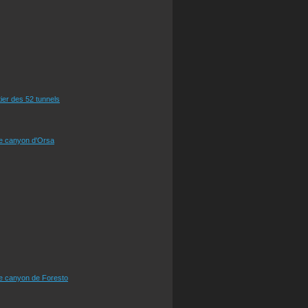
tier des 52 tunnels
le canyon d'Orsa
le canyon de Foresto