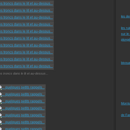
les d
les ru
sur le
plongé
bivoua
es troncs dans le lit et au-dessus...
Morris
de Far