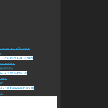
te interactive de Provence
rs
nce sauvage
e randonnée
nisme
ade
sme