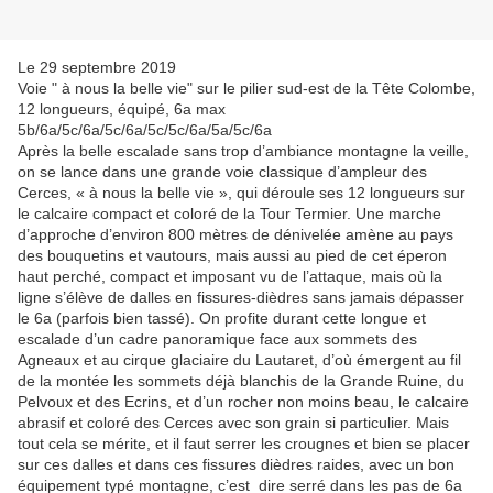
Le 29 septembre 2019
Voie " à nous la belle vie" sur le pilier sud-est de la Tête Colombe,
12 longueurs, équipé, 6a max
5b/6a/5c/6a/5c/6a/5c/5c/6a/5a/5c/6a
Après la belle escalade sans trop d’ambiance montagne la veille,
on se lance dans une grande voie classique d’ampleur des
Cerces, « à nous la belle vie », qui déroule ses 12 longueurs sur
le calcaire compact et coloré de la Tour Termier. Une marche
d’approche d’environ 800 mètres de dénivelée amène au pays
des bouquetins et vautours, mais aussi au pied de cet éperon
haut perché, compact et imposant vu de l’attaque, mais où la
ligne s’élève de dalles en fissures-dièdres sans jamais dépasser
le 6a (parfois bien tassé). On profite durant cette longue et
escalade d’un cadre panoramique face aux sommets des
Agneaux et au cirque glaciaire du Lautaret, d’où émergent au fil
de la montée les sommets déjà blanchis de la Grande Ruine, du
Pelvoux et des Ecrins, et d’un rocher non moins beau, le calcaire
abrasif et coloré des Cerces avec son grain si particulier. Mais
tout cela se mérite, et il faut serrer les crougnes et bien se placer
sur ces dalles et dans ces fissures dièdres raides, avec un bon
équipement typé montagne, c’est dire serré dans les pas de 6a