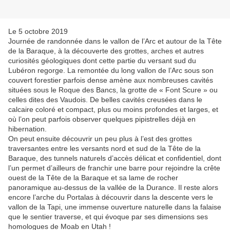
Le 5 octobre 2019
Journée de randonnée dans le vallon de l’Arc et autour de la Tête
de la Baraque, à la découverte des grottes, arches et autres
curiosités géologiques dont cette partie du versant sud du
Lubéron regorge. La remontée du long vallon de l’Arc sous son
couvert forestier parfois dense amène aux nombreuses cavités
situées sous le Roque des Bancs, la grotte de « Font Scure » ou
celles dites des Vaudois. De belles cavités creusées dans le
calcaire coloré et compact, plus ou moins profondes et larges, et
où l’on peut parfois observer quelques pipistrelles déjà en
hibernation.
On peut ensuite découvrir un peu plus à l’est des grottes
traversantes entre les versants nord et sud de la Tête de la
Baraque, des tunnels naturels d’accès délicat et confidentiel, dont
l’un permet d’ailleurs de franchir une barre pour rejoindre la crête
ouest de la Tête de la Baraque et sa lame de rocher
panoramique au-dessus de la vallée de la Durance. Il reste alors
encore l’arche du Portalas à découvrir dans la descente vers le
vallon de la Tapi, une immense ouverture naturelle dans la falaise
que le sentier traverse, et qui évoque par ses dimensions ses
homologues de Moab en Utah !