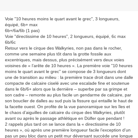
Voie "10 heures moins le quart avant le grec", 3 longueurs,
équipé, 6b+ max
6b+/6a/6b (1 pas)
Voie "directissime de 10 heures", 2 longueurs, équipé, 6c max
6b/6c
Retour vers le cirque des Walkyries, non pas dans le rocher,
comme une semaine plus tôt dans la grotte fossile aux
excentriques, mais dessus, plus précisément vers deux voies
voisines de « l’arête de 10 heures ». La première voie "10 heures
moins le quart avant le grec" se compose de 3 longueurs dont
une de transition au milieu : la première trace droit dans une dalle
compacte de calcaire ciselé avec une escalade fine et soutenue
dans le 6b/6+ alors que la dernière – superbe par sa grimpe et
son cadre – remonte au plus facile un gendarme de calcaire, par
son bouclier de dalles au sud puis la fissure qui entaille le haut de
la facette ouest. On profite de la vue panoramique sur les îles et
le chaos d’aiguilles de calcaire du cirque des Walkyries, plutôt
avant ou après le passage athlétique en Dülfer que pendant !
2 rappels plus tard on se lance dans la « directissime de 10
heures », où après une première longueur facile l’exception d’un
pas un peu bloc dans un petit mur déversant succède une longue