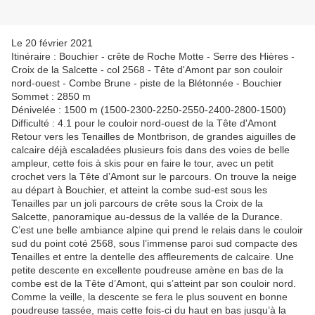
Le 20 février 2021
Itinéraire : Bouchier - crête de Roche Motte - Serre des Hières -
Croix de la Salcette - col 2568 - Tête d'Amont par son couloir
nord-ouest - Combe Brune - piste de la Blétonnée - Bouchier
Sommet : 2850 m
Dénivelée : 1500 m (1500-2300-2250-2550-2400-2800-1500)
Difficulté : 4.1 pour le couloir nord-ouest de la Tête d'Amont
Retour vers les Tenailles de Montbrison, de grandes aiguilles de
calcaire déjà escaladées plusieurs fois dans des voies de belle
ampleur, cette fois à skis pour en faire le tour, avec un petit
crochet vers la Tête d’Amont sur le parcours. On trouve la neige
au départ à Bouchier, et atteint la combe sud-est sous les
Tenailles par un joli parcours de crête sous la Croix de la
Salcette, panoramique au-dessus de la vallée de la Durance.
C’est une belle ambiance alpine qui prend le relais dans le couloir
sud du point coté 2568, sous l’immense paroi sud compacte des
Tenailles et entre la dentelle des affleurements de calcaire. Une
petite descente en excellente poudreuse amène en bas de la
combe est de la Tête d’Amont, qui s’atteint par son couloir nord.
Comme la veille, la descente se fera le plus souvent en bonne
poudreuse tassée, mais cette fois-ci du haut en bas jusqu’à la