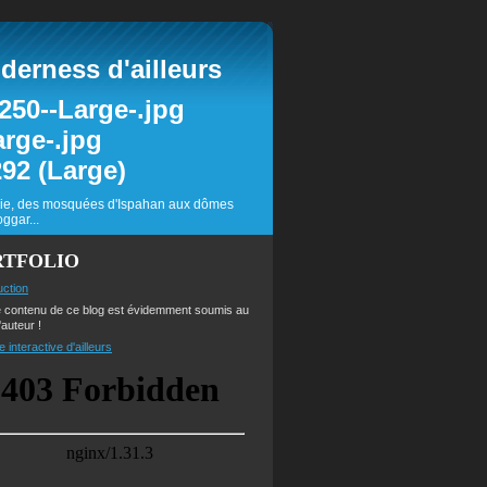
erness d'ailleurs
inie, des mosquées d'Ispahan aux dômes
ggar...
RTFOLIO
uction
e contenu de ce blog est évidemment soumis au
'auteur !
e interactive d'ailleurs