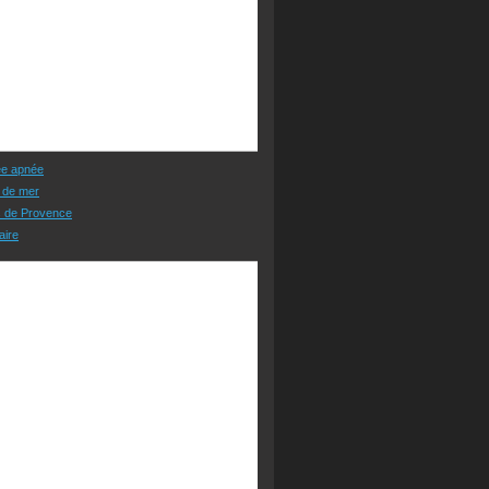
ée apnée
 de mer
s de Provence
aire