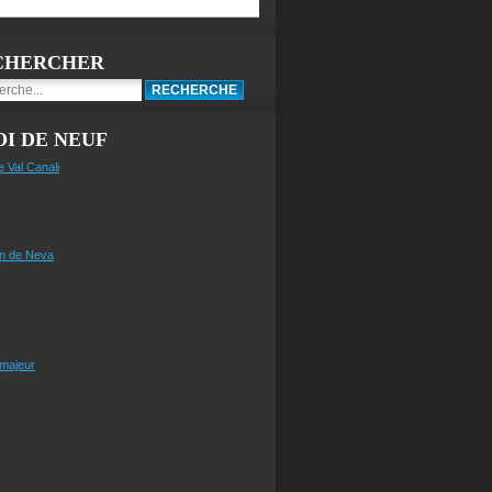
CHERCHER
I DE NEUF
e Val Canali
n de Neva
 majeur