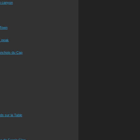
n canyon
Town
s peak
anchots du Cap
eds sur la Table
e de Faerie Glen