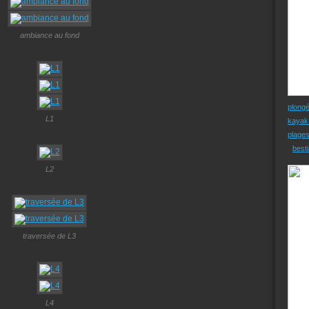
ambiance au fond
plong
L1
kayak
plage
besti
L2
traversée de L3
L4