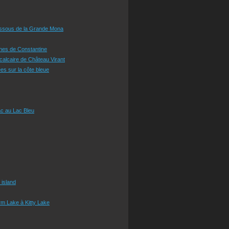
essous de la Grande Mona
ines de Constantine
 calcaire de Château Virant
es sur la côte bleue
c au Lac Bleu
 island
m Lake à Kitty Lake