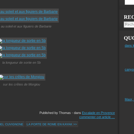
RE
 au soleil et aux figuiers de Barbarie
QUO
dans l
la longueur de sortie en 5b
canyo
sur les crêtes de Morgiou
Maor,
Published by Thomas
-
dans
Escalade en Provence
commenter cet article
…
DEL CUVIGNONE
LA PORTE DE ROME EN KAYAK >>