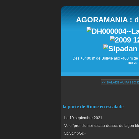
AGORAMANIA : des
Des +6400 m de Bolivie aux -400 m de 
nervur
<< BALADE AU PASSO 
la porte de Rome en escalade
Le 19 septembre 2021
Voie "prends moi sec au-dessus du lagon bl
5b/5c/4b/5c+