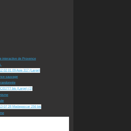
te interactive de Provence
rs
nce sauvage
e randonnée
nisme
ade
sme