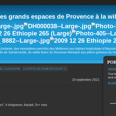
 grands espaces de Provence à la wild
Jordanie, des monastères perchés des Météores aux églises troglodytes d'Abyss
és de Samarcande, du sable blanc du Nouveau-Mexique aux pitons gréseux du Ho
PO
Introd
DEL CUVIGNONE
LA PORTE DE ROME EN KAYAK >>
Tout l
droit d
19 septembre 2021
la cart
eu", 4 longueurs, équipé, 5c+ max