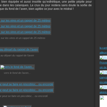
, bien équipée et aussi insolite qu’esthétique, une petite pépite pour
oie dans les calanques. Le crux du jour restera sans doute la sortie de
e du fond de l’aven, bien agitée ce jour avec le mistral !
sur les vires et un rappel de 25 mètres
la car
ailleu
au départ du rappel de l'aven
Prove
ski d
vers le fond de l'aven...
canyo
escal
alpini
our peut se faire en piscobloc... ou encordé