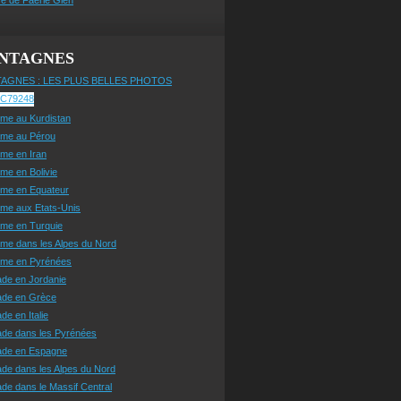
NTAGNES
AGNES : LES PLUS BELLES PHOTOS
sme au Kurdistan
sme au Pérou
sme en Iran
sme en Bolivie
sme en Equateur
sme aux Etats-Unis
sme en Turquie
sme dans les Alpes du Nord
isme en Pyrénées
ade en Jordanie
ade en Grèce
de en Italie
ade dans les Pyrénées
ade en Espagne
de dans les Alpes du Nord
de dans le Massif Central