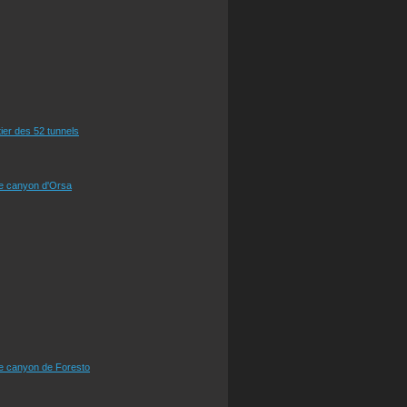
tier des 52 tunnels
le canyon d'Orsa
le canyon de Foresto