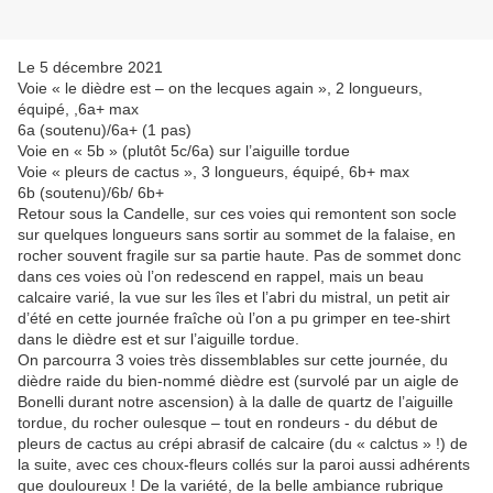
Le 5 décembre 2021
Voie « le dièdre est – on the lecques again », 2 longueurs,
équipé, ,6a+ max
6a (soutenu)/6a+ (1 pas)
Voie en « 5b » (plutôt 5c/6a) sur l’aiguille tordue
Voie « pleurs de cactus », 3 longueurs, équipé, 6b+ max
6b (soutenu)/6b/ 6b+
Retour sous la Candelle, sur ces voies qui remontent son socle
sur quelques longueurs sans sortir au sommet de la falaise, en
rocher souvent fragile sur sa partie haute. Pas de sommet donc
dans ces voies où l’on redescend en rappel, mais un beau
calcaire varié, la vue sur les îles et l’abri du mistral, un petit air
d’été en cette journée fraîche où l’on a pu grimper en tee-shirt
dans le dièdre est et sur l’aiguille tordue.
On parcourra 3 voies très dissemblables sur cette journée, du
dièdre raide du bien-nommé dièdre est (survolé par un aigle de
Bonelli durant notre ascension) à la dalle de quartz de l’aiguille
tordue, du rocher oulesque – tout en rondeurs - du début de
pleurs de cactus au crépi abrasif de calcaire (du « calctus » !) de
la suite, avec ces choux-fleurs collés sur la paroi aussi adhérents
que douloureux ! De la variété, de la belle ambiance rubrique