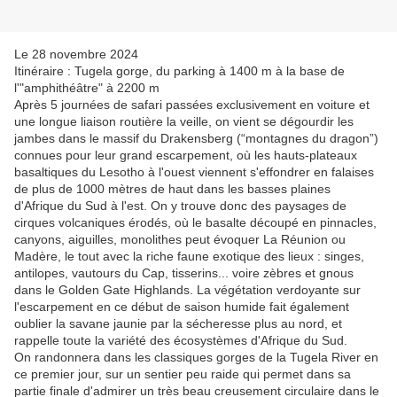
Le 28 novembre 2024
Itinéraire : Tugela gorge, du parking à 1400 m à la base de
l'"amphithéâtre" à 2200 m
Après 5 journées de safari passées exclusivement en voiture et
une longue liaison routière la veille, on vient se dégourdir les
jambes dans le massif du Drakensberg (“montagnes du dragon”)
connues pour leur grand escarpement, où les hauts-plateaux
basaltiques du Lesotho à l'ouest viennent s'effondrer en falaises
de plus de 1000 mètres de haut dans les basses plaines
d'Afrique du Sud à l'est. On y trouve donc des paysages de
cirques volcaniques érodés, où le basalte découpé en pinnacles,
canyons, aiguilles, monolithes peut évoquer La Réunion ou
Madère, le tout avec la riche faune exotique des lieux : singes,
antilopes, vautours du Cap, tisserins... voire zèbres et gnous
dans le Golden Gate Highlands. La végétation verdoyante sur
l'escarpement en ce début de saison humide fait également
oublier la savane jaunie par la sécheresse plus au nord, et
rappelle toute la variété des écosystèmes d'Afrique du Sud.
On randonnera dans les classiques gorges de la Tugela River en
ce premier jour, sur un sentier peu raide qui permet dans sa
partie finale d'admirer un très beau creusement circulaire dans le