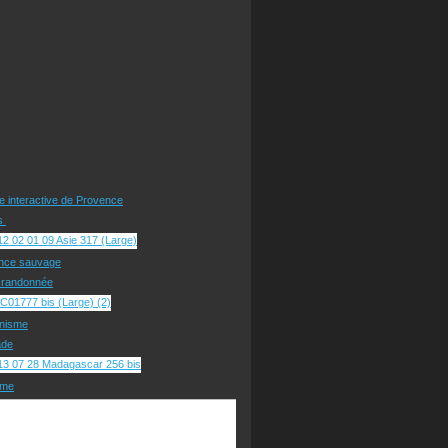
te interactive de Provence
rs
nce sauvage
e randonnée
nisme
ade
sme