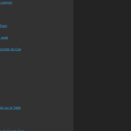
n canyon
Town
s peak
anchots du Cap
eds sur la Table
e de Faerie Glen