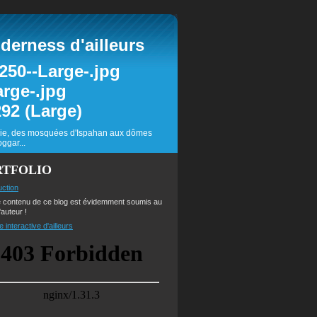
erness d'ailleurs
inie, des mosquées d'Ispahan aux dômes
ggar...
RTFOLIO
uction
e contenu de ce blog est évidemment soumis au
'auteur !
e interactive d'ailleurs