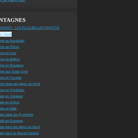
NTAGNES
AGNES : LES PLUS BELLES PHOTOS
sme au Kurdistan
sme au Pérou
sme en Iran
sme en Bolivie
sme en Equateur
sme aux Etats-Unis
sme en Turquie
sme dans les Alpes du Nord
isme en Pyrénées
ade en Jordanie
ade en Grèce
de en Italie
ade dans les Pyrénées
ade en Espagne
de dans les Alpes du Nord
de dans le Massif Central