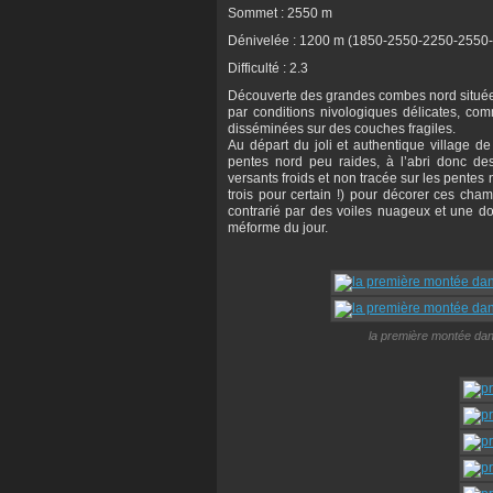
Sommet : 2550 m
Dénivelée : 1200 m (1850-2550-2250-2550
Difficulté : 2.3
Découverte des grandes combes nord situées
par conditions nivologiques délicates, com
disséminées sur des couches fragiles.
Au départ du joli et authentique village d
pentes nord peu raides, à l’abri donc d
versants froids et non tracée sur les pentes
trois pour certain !) pour décorer ces cha
contrarié par des voiles nuageux et une d
méforme du jour.
la première montée dan