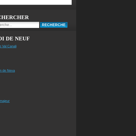
CHERCHER
I DE NEUF
e Val Canali
n de Neva
 majeur