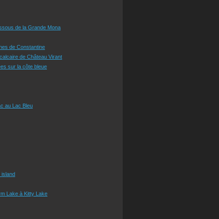
essous de la Grande Mona
ines de Constantine
 calcaire de Château Virant
es sur la côte bleue
c au Lac Bleu
 island
m Lake à Kitty Lake