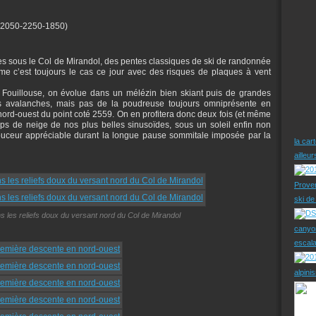
-2050-2250-1850)
 sous le Col de Mirandol, des pentes classiques de ski de randonnée
me c’est toujours le cas ce jour avec des risques de plaques à vent
e Fouillouse, on évolue dans un mélézin bien skiant puis de grandes
es avalanches, mais pas de la poudreuse toujours omniprésente en
 nord-ouest du point coté 2559. On en profitera donc deux fois (et même
mps de neige de nos plus belles sinusoïdes, sous un soleil enfin non
ouceur appréciable durant la longue pause sommitale imposée par la
la car
ailleu
Prove
ski d
s les reliefs doux du versant nord du Col de Mirandol
canyo
escal
alpini