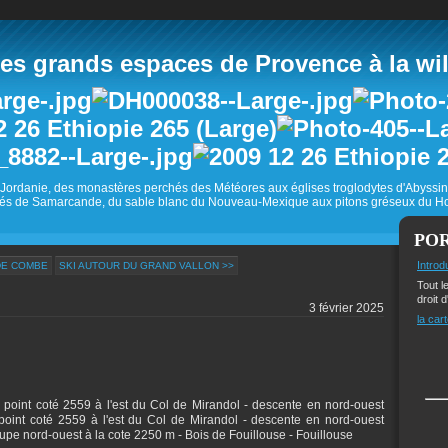
 grands espaces de Provence à la wild
Jordanie, des monastères perchés des Météores aux églises troglodytes d'Abyss
és de Samarcande, du sable blanc du Nouveau-Mexique aux pitons gréseux du Ho
PO
Introd
DE COMBE
SKI AUTOUR DU GRAND VALLON >>
Tout l
droit d
3 février 2025
la cart
e - point coté 2559 à l'est du Col de Mirandol - descente en nord-ouest
point coté 2559 à l'est du Col de Mirandol - descente en nord-ouest
upe nord-ouest à la cote 2250 m - Bois de Fouillouse - Fouillouse