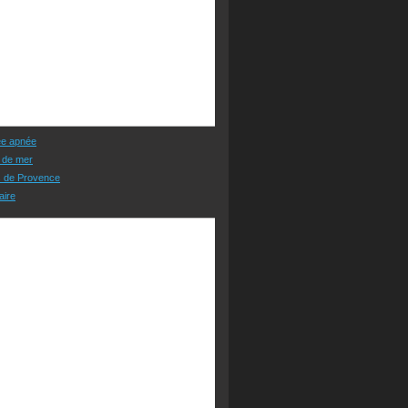
ée apnée
 de mer
s de Provence
aire