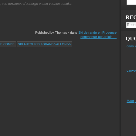
e, ses terrasses d'auberge et ses vaches scottish
RE
Published by Thomas
-
dans
Ski de rando en Provence
commenter cet article
…
QUO
DE COMBE
SKI AUTOUR DU GRAND VALLON >>
dans l
canyo
Maor,