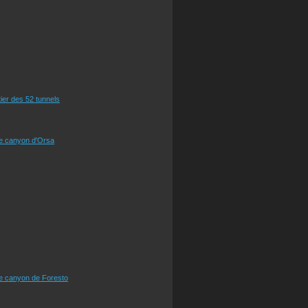
tier des 52 tunnels
le canyon d'Orsa
le canyon de Foresto