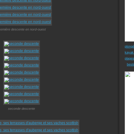
remière descente en nord-ouest
plong
kayak
plage
besti
seconde descente