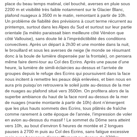
place du beau temps matinal, ciel bouché, averses en pluie sous
2200 m et visibilité très faible notamment sur le Glacier Blanc,
plafond nuageux à 3500 m le matin, remontant à partir de 10h.
Un problème de fiabilité des prévisions à court terme récurrent au
printemps, surtout dans les Alpes du Sud et surtout sur leur partie
orientale (la météo paraissait bien meilleure côté Vénéon que
côté Vallouise), sans doute lié à l'imprédictibilité des conditions
convectives. Après un départ à 2h30 et une montée dans la nuit,
le brouillard et sous les averses de neige (le monde se résumant
donc à la boule de lumière dispensée par la frontale), on pensera
même faire demi-tour au Col des Ecrins. Après une pause d’une
heure, la lumière de simili-éclaircies au-dessus et l’arrivée de
groupes depuis le refuge des Ecrins qui poursuivent dans la face
nous incitent à remettre les peaux déjà enlevées, et bien nous en
aura pris puisqu’on retrouvera le soleil juste au-dessus de la mer
de nuages au plafond situé vers 3500m. On profitera alors de la
superbe ambiance du haut de la face nord au-dessus de la mer
de nuages (marée montante à partir de 10h) dont n'émergent
que les plus hauts sommets des Ecrins, tous plâtrés de fraîche
comme rarement à cette époque de l’année, l’impression de voler
en avion au-dessus du massif ! Le sommet du Dôme sera atteint
vers 10h, au bout d’environ 6 heures de montée et 2 longues
pauses à 2700 m puis au Col des Ecrins, sans fatigue excessive