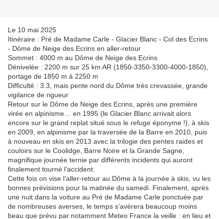
Le 10 mai 2025
Itinéraire : Pré de Madame Carle - Glacier Blanc - Col des Ecrins
- Dôme de Neige des Ecrins en aller-retour
Sommet : 4000 m au Dôme de Neige des Ecrins
Dénivelée : 2200 m sur 25 km AR (1850-3350-3300-4000-1850),
portage de 1850 m à 2250 m
Difficulté : 3.3, mais pente nord du Dôme très crevassée, grande
vigilance de rigueur
Retour sur le Dôme de Neige des Ecrins, après une première
virée en alpinisme… en 1995 (le Glacier Blanc arrivait alors
encore sur le grand replat situé sous le refuge éponyme !), à skis
en 2009, en alpinisme par la traversée de la Barre en 2010, puis
à nouveau en skis en 2013 avec la trilogie des pentes raides et
couloirs sur le Coolidge, Barre Noire et la Grande Sagne,
magnifique journée ternie par différents incidents qui auront
finalement tourné l’accident.
Cette fois on vise l’aller-retour au Dôme à la journée à skis, vu les
bonnes prévisions pour la matinée du samedi. Finalement, après
une nuit dans la voiture au Pré de Madame Carle ponctuée par
de nombreuses averses, le temps s’avèrera beaucoup moins
beau que prévu par notamment Meteo France la veille : en lieu et