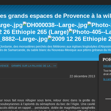
 grands espaces de Provence à la wild
Jordanie, des monastères perchés des Météores aux églises troglodytes d'Abyss
és de Samarcande, du sable blanc du Nouveau-Mexique aux pitons gréseux du Ho
PO
Introd
OVENCE
GRIMPE SUR LA FALAISE DE LA... >>
Tout l
droit d
22 décembre 2013
la cart
 nous fait nous réfugier sous terre, retour donc dans la grotte du
 soubeyrannes à l’aplomb du sémaphore du bec de l’Aigle. Une cavité
accès délicat en rappel… pendulaire, dotée de magnifiques spaghettis