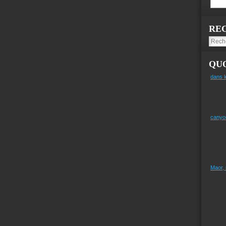
RE
QUO
dans l
canyo
Maor,