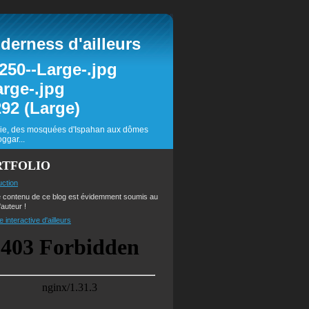
erness d'ailleurs
inie, des mosquées d'Ispahan aux dômes
ggar...
RTFOLIO
uction
e contenu de ce blog est évidemment soumis au
'auteur !
e interactive d'ailleurs