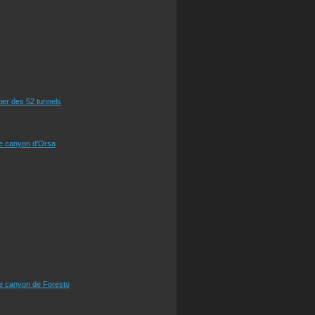
tier des 52 tunnels
le canyon d'Orsa
le canyon de Foresto