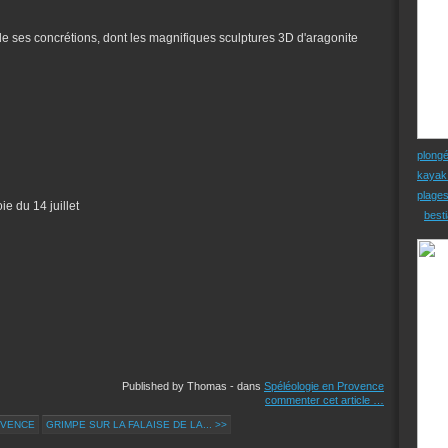
de ses concrétions, dont les magnifiques sculptures 3D d'aragonite
plong
kayak
plage
e du 14 juillet
besti
Published by Thomas
-
dans
Spéléologie en Provence
commenter cet article
…
OVENCE
GRIMPE SUR LA FALAISE DE LA... >>