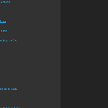
n canyon
Town
s peak
anchots du Cap
eds sur la Table
e de Faerie Glen