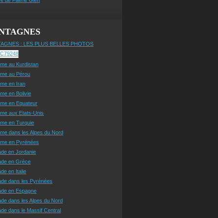
NTAGNES
AGNES : LES PLUS BELLES PHOTOS
sme au Kurdistan
sme au Pérou
sme en Iran
sme en Bolivie
sme en Equateur
sme aux Etats-Unis
sme en Turquie
sme dans les Alpes du Nord
isme en Pyrénées
ade en Jordanie
ade en Grèce
de en Italie
ade dans les Pyrénées
ade en Espagne
de dans les Alpes du Nord
de dans le Massif Central