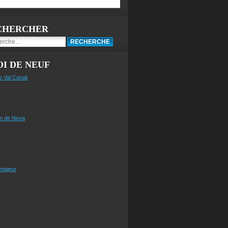
CHERCHER
I DE NEUF
e Val Canali
n de Neva
 majeur