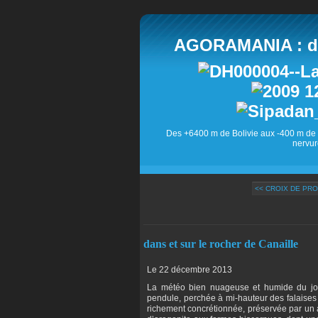
AGORAMANIA : des
Des +6400 m de Bolivie aux -400 m de 
nervur
<< CROIX DE PR
dans et sur le rocher de Canaille
Le 22 décembre 2013
La météo bien nuageuse et humide du jour
pendule, perchée à mi-hauteur des falaises
richement concrétionnée, préservée par un 