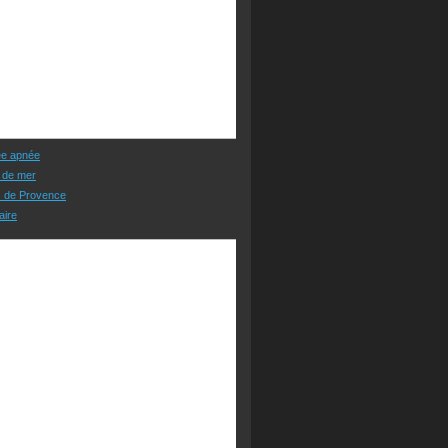
ée apnée
 de mer
s de Provence
aire