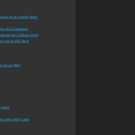
essous de la Grande Mona
ines de Constantine
 calcaire de Château Virant
es sur la côte bleue
c au Lac Bleu
 island
m Lake à Kitty Lake