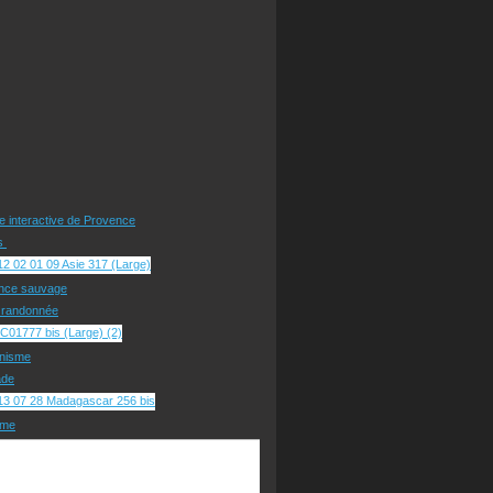
te interactive de Provence
rs
nce sauvage
e randonnée
nisme
ade
sme