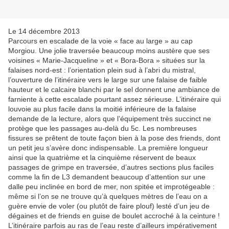
Le 14 décembre 2013
Parcours en escalade de la voie « face au large » au cap
Morgiou. Une jolie traversée beaucoup moins austère que ses
voisines « Marie-Jacqueline » et « Bora-Bora » situées sur la
falaises nord-est : l’orientation plein sud à l’abri du mistral,
l’ouverture de l’itinéraire vers le large sur une falaise de faible
hauteur et le calcaire blanchi par le sel donnent une ambiance de
farniente à cette escalade pourtant assez sérieuse. L’itinéraire qui
louvoie au plus facile dans la moitié inférieure de la falaise
demande de la lecture, alors que l’équipement très succinct ne
protège que les passages au-delà du 5c. Les nombreuses
fissures se prêtent de toute façon bien à la pose des friends, dont
un petit jeu s’avère donc indispensable. La première longueur
ainsi que la quatrième et la cinquième réservent de beaux
passages de grimpe en traversée, d’autres sections plus faciles
comme la fin de L3 demandent beaucoup d’attention sur une
dalle peu inclinée en bord de mer, non spitée et improtégeable :
même si l’on se ne trouve qu’à quelques mètres de l’eau on a
guère envie de voler (ou plutôt de faire plouf) lesté d’un jeu de
dégaines et de friends en guise de boulet accroché à la ceinture !
L’itinéraire parfois au ras de l’eau reste d’ailleurs impérativement