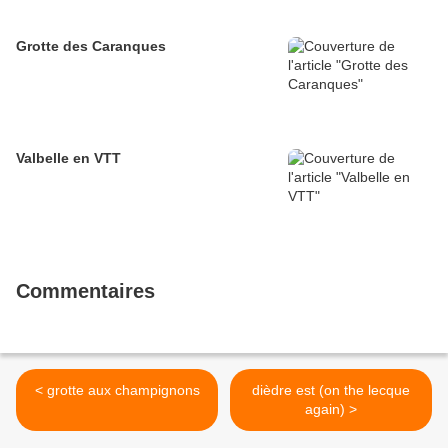
Grotte des Caranques
Valbelle en VTT
Commentaires
< grotte aux champignons
dièdre est (on the lecque
again) >