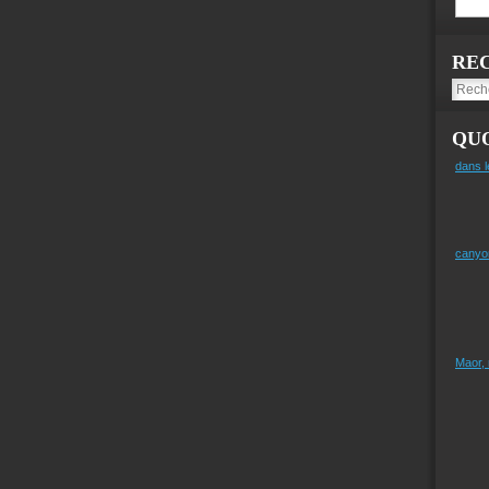
RE
QUO
dans l
canyo
Maor,