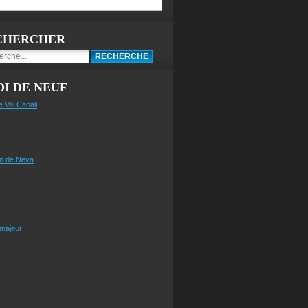
CHERCHER
I DE NEUF
e Val Canali
n de Neva
 majeur