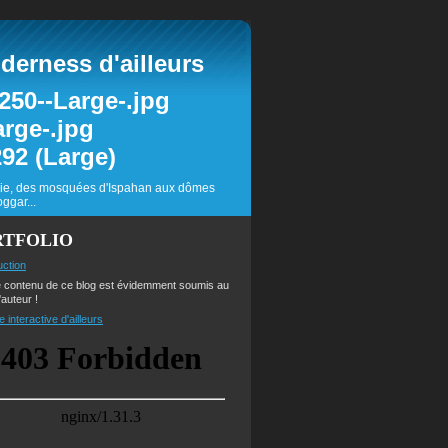
erness d'ailleurs
inie, des mosquées d'Ispahan aux dômes
ggar...
RTFOLIO
uction
e contenu de ce blog est évidemment soumis au
'auteur !
e interactive d'ailleurs