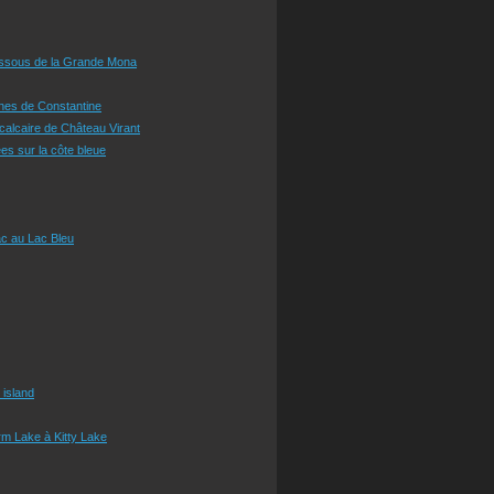
essous de la Grande Mona
ines de Constantine
 calcaire de Château Virant
es sur la côte bleue
c au Lac Bleu
 island
m Lake à Kitty Lake