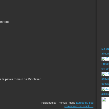
immergé
la car
ailleu
Prove
ski d
canyo
ns le palais romain de Dioclétien
escal
alpini
Published by Thomas
-
dans
Europe du Sud
commenter cet article
…