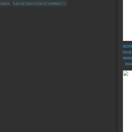
LENICA
ÎLES DE DUGI OTOK ET KORNATI >>
plong
kayak
plage
besti