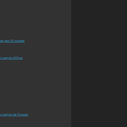
tier des 52 tunnels
le canyon d'Orsa
le canyon de Foresto