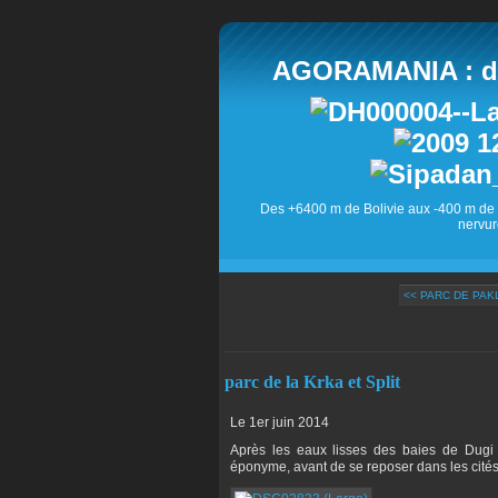
AGORAMANIA : des
Des +6400 m de Bolivie aux -400 m de 
nervur
<< PARC DE PAK
parc de la Krka et Split
Le 1er juin 2014
Après les eaux lisses des baies de Dugi 
éponyme, avant de se reposer dans les cités 