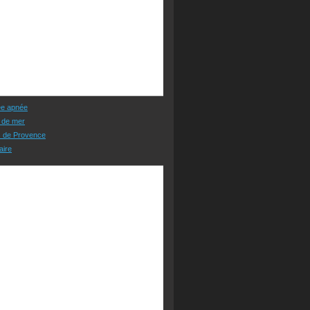
ée apnée
 de mer
s de Provence
aire