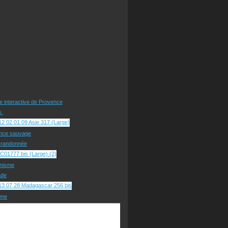
te interactive de Provence
rs
nce sauvage
e randonnée
nisme
ade
sme