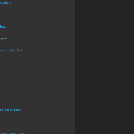
n canyon
Town
s peak
anchots du Cap
eds sur la Table
e de Faerie Glen