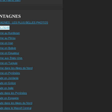
NTAGNES
AGNES : LES PLUS BELLES PHOTOS
sme au Kurdistan
sme au Pérou
sme en Iran
sme en Bolivie
sme en Equateur
sme aux Etats-Unis
sme en Turquie
sme dans les Alpes du Nord
isme en Pyrénées
ade en Jordanie
ade en Grèce
de en Italie
ade dans les Pyrénées
ade en Espagne
de dans les Alpes du Nord
de dans le Massif Central