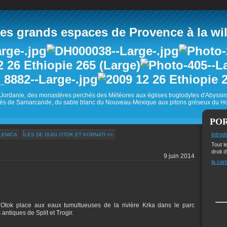
 grands espaces de Provence à la wild
Jordanie, des monastères perchés des Météores aux églises troglodytes d'Abyss
és de Samarcande, du sable blanc du Nouveau-Mexique aux pitons gréseux du Ho
PO
Introd
LENICA
ÎLES DE DUGI OTOK ET KORNATI >>
Tout l
droit d
9 juin 2014
la cart
Otok place aux eaux tumultueuses de la rivière Krka dans le parc
antiques de Split et Trogir.