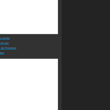
ée apnée
 de mer
s de Provence
aire