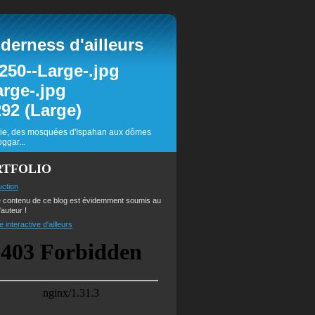
erness d'ailleurs
inie, des mosquées d'Ispahan aux dômes
ggar...
RTFOLIO
uction
e contenu de ce blog est évidemment soumis au
'auteur !
e interactive d'ailleurs