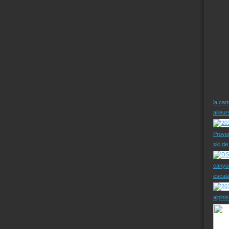
la car
ailleu
Prove
ski d
canyo
escal
alpini