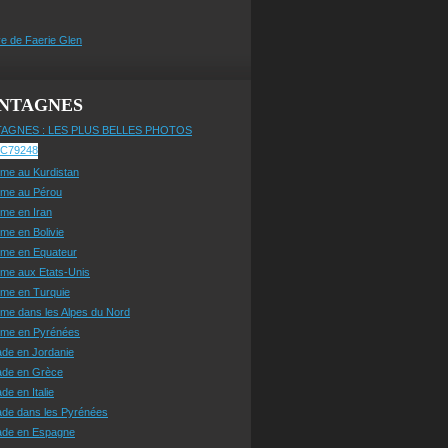
e de Faerie Glen
NTAGNES
AGNES : LES PLUS BELLES PHOTOS
sme au Kurdistan
sme au Pérou
sme en Iran
sme en Bolivie
sme en Equateur
sme aux Etats-Unis
sme en Turquie
sme dans les Alpes du Nord
isme en Pyrénées
ade en Jordanie
ade en Grèce
de en Italie
ade dans les Pyrénées
ade en Espagne