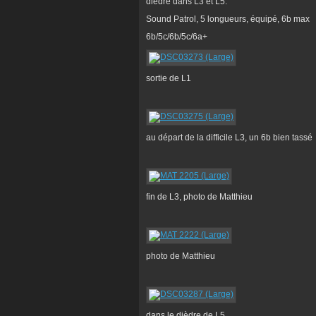
dièdre dans L3 et L5.
Sound Patrol, 5 longueurs, équipé, 6b max
6b/5c/6b/5c/6a+
sortie de L1
au départ de la difficile L3, un 6b bien tassé
fin de L3, photo de Matthieu
photo de Matthieu
dans le dièdre de L5