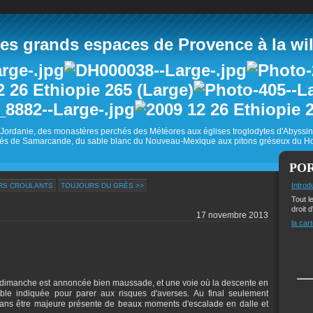
 grands espaces de Provence à la wild
Jordanie, des monastères perchés des Météores aux églises troglodytes d'Abyss
és de Samarcande, du sable blanc du Nouveau-Mexique aux pitons gréseux du Ho
PO
Introd
URS CROULANTS
TOUJOURS DU GRÈS >>
Tout l
droit d
17 novembre 2013
la cart
dimanche est annoncée bien maussade, et une voie où la descente en
ble indiquée pour parer aux risques d'averses. Au final seulement
 sans être majeure présente de beaux moments d'escalade en dalle et