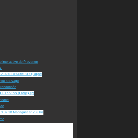
te interactive de Provence
rs
nce sauvage
e randonnée
nisme
ade
sme