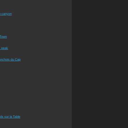
n canyon
Town
s peak
anchots du Cap
eds sur la Table