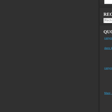
RE
QUO
canyo
dans l
canyo
Maor,