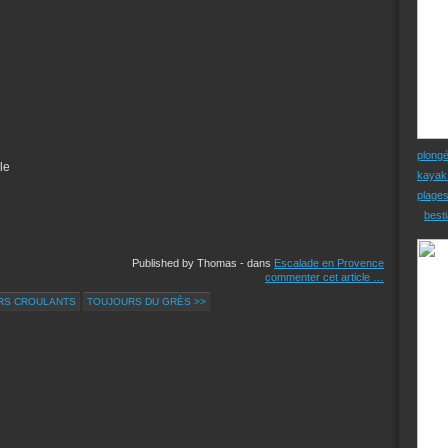
plong
le
kayak
plage
besti
Published by Thomas
-
dans
Escalade en Provence
commenter cet article
…
URS CROULANTS
TOUJOURS DU GRÈS >>