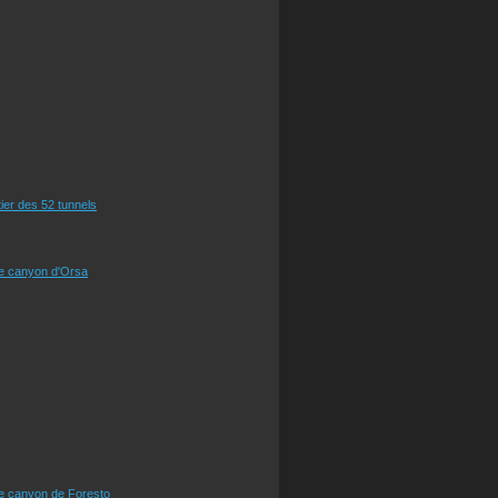
tier des 52 tunnels
le canyon d'Orsa
le canyon de Foresto