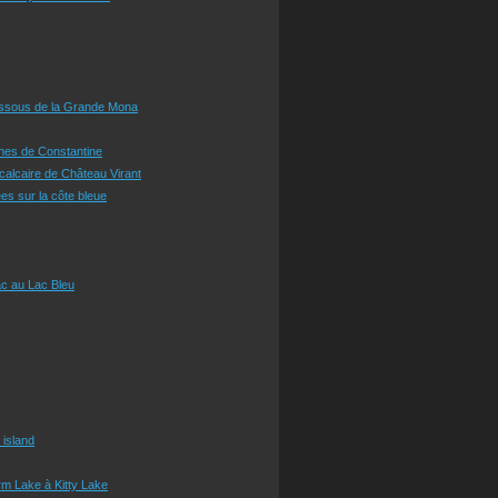
essous de la Grande Mona
ines de Constantine
 calcaire de Château Virant
es sur la côte bleue
c au Lac Bleu
 island
m Lake à Kitty Lake