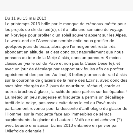
Du 11 au 13 mai 2013
Le printemps 2013 brille par le manque de créneaux météo pour
les projets de ski de raid(e), et il a fallu une semaine de voyage
en Norvège pour profiter d'un soleil souvent absent sur les Alpes.
Le week-end de l'Ascension semble enfin nous gratifier de
quelques jours de beau, alors que l'enneigement reste très
abondant en altitude, et c'est donc tout naturellement que nous
pensons au tour de la Meije à skis, dans un parcours B moins
classique (via le col du Pavé et non pas la Casse Déserte), et
avec un jour de décalage par rapport aux foules afin de profiter
égoïstement des pentes. Au final, 3 belles journées de raid à skis
sur la couronne de glaciers de la reine des Ecrins, avec donc des
sacs bien chargés de 3 jours de nourriture, réchaud, corde et
autres broches à glace ; la solitude pèse parfois sur les épaules !
La météo un peu nuageuse et frisquette a permis un décaillage
tardif de la neige, pas assez cuite dans le col du Pavé mais
parfaitement revenue pour la descente d'anthologie du glacier de
l'Homme, sur la moquette face aux immeubles de séracs
surplombants du glacier du Lautaret. Voilà de quoi achever (?)
avec beauté une saison Ecrins 2013 entamée en janvier par
l'Ailefroide orientale !