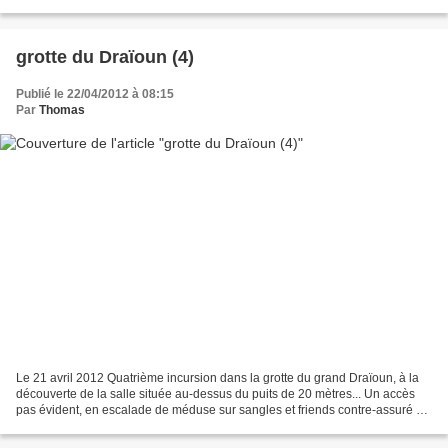
: 5b/6b/6a/5c/4c/6a/6a/4c/6a+/6a/5c/5c/6a...
grotte du Draïoun (4)
Publié le 22/04/2012 à 08:15
Par
Thomas
Le 21 avril 2012 Quatrième incursion dans la grotte du grand Draïoun, à la
découverte de la salle située au-dessus du puits de 20 mètres... Un accès
pas évident, en escalade de méduse sur sangles et friends contre-assuré à
la poignée sur une corde fixe...