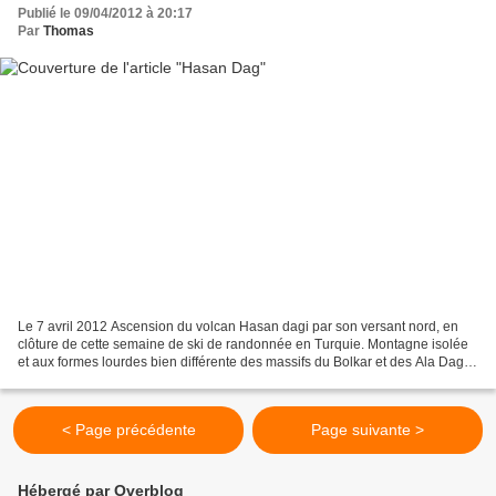
Publié le 09/04/2012 à 20:17
Par
Thomas
Le 7 avril 2012 Ascension du volcan Hasan dagi par son versant nord, en
clôture de cette semaine de ski de randonnée en Turquie. Montagne isolée
et aux formes lourdes bien différente des massifs du Bolkar et des Ala Dagri
parcourus jusqu'alors, mais les...
< Page précédente
Page suivante >
Hébergé par Overblog