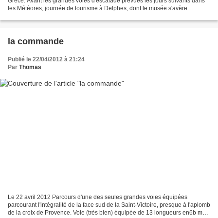
Grèce. Avant les grandes voies d'escalade prévues les jours suivants dans
les Météores, journée de tourisme à Delphes, dont le musée s'avère
beaucoup plus riche que les ruines...
la commande
Publié le 22/04/2012 à 21:24
Par
Thomas
Le 22 avril 2012 Parcours d'une des seules grandes voies équipées
parcourant l'intégralité de la face sud de la Saint-Victoire, presque à l'aplomb
de la croix de Provence. Voie (très bien) équipée de 13 longueurs en6b max