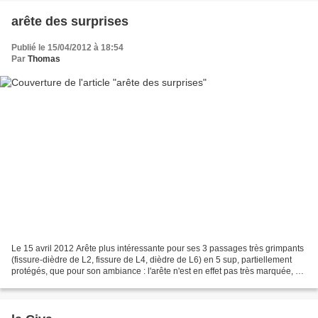
arête des surprises
Publié le 15/04/2012 à 18:54
Par
Thomas
Le 15 avril 2012 Arête plus intéressante pour ses 3 passages très grimpants
(fissure-dièdre de L2, fissure de L4, dièdre de L6) en 5 sup, partiellement
protégés, que pour son ambiance : l'arête n'est en effet pas très marquée, à
l'exception d'un passage...