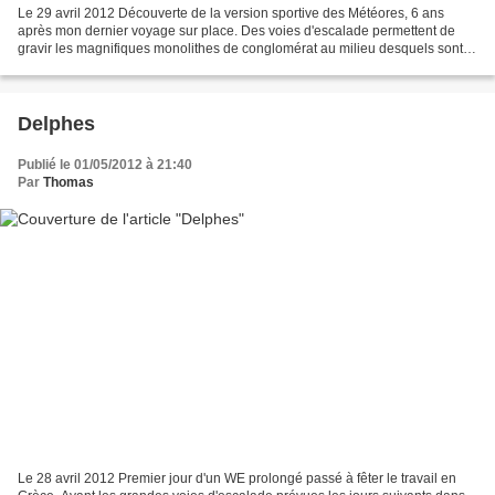
Le 29 avril 2012 Découverte de la version sportive des Météores, 6 ans
après mon dernier voyage sur place. Des voies d'escalade permettent de
gravir les magnifiques monolithes de conglomérat au milieu desquels sont
perchés les célèbres monastères orthodoxes....
Delphes
Publié le 01/05/2012 à 21:40
Par
Thomas
Le 28 avril 2012 Premier jour d'un WE prolongé passé à fêter le travail en