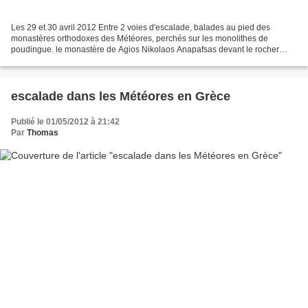
Les 29 et 30 avril 2012 Entre 2 voies d'escalade, balades au pied des
monastères orthodoxes des Météores, perchés sur les monolithes de
poudingue. le monastère de Agios Nikolaos Anapafsas devant le rocher
d'Ypsilotera le monastère de Roussanou arbre de...
escalade dans les Météores en Grèce
Publié le 01/05/2012 à 21:42
Par
Thomas