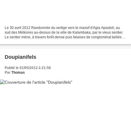
Le 30 avril 2012 Randonnée du vertige vers le massif d'Agia Apastoli, au
sud des Météores au-dessus de la ville de Kalambaka, par le vieux sentier.
Le sentier mène, à travers forêt dense puis falaises de conglomérat taillées
en corniche, à la chapelle...
Doupianifels
Publié le 01/05/2012 à 21:56
Par
Thomas