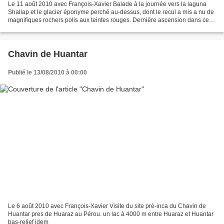
Le 11 août 2010 avec François-Xavier Balade à la journée vers la laguna
Shallap et le glacier éponyme perché au-dessus, dont le recul a mis a nu de
magnifiques rochers polis aux teintes rouges. Dernière ascension dans ce
massif Péruvien de la Cordillère...
Chavin de Huantar
Publié le 13/08/2010 à 00:00
Le 6 août 2010 avec François-Xavier Visite du site pré-inca du Chavin de
Huantar pres de Huaraz au Pérou. un lac à 4000 m entre Huaraz et Huantar
bas-relief idem