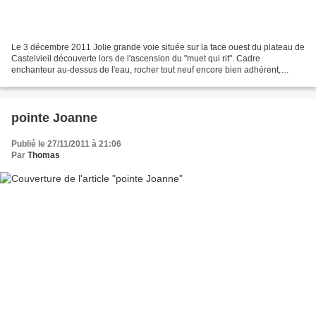
Le 3 décembre 2011 Jolie grande voie située sur la face ouest du plateau de
Castelvieil découverte lors de l'ascension du "muet qui rit". Cadre
enchanteur au-dessus de l'eau, rocher tout neuf encore bien adhérent,
équipement récent et intelligent, de...
pointe Joanne
Publié le 27/11/2011 à 21:06
Par
Thomas