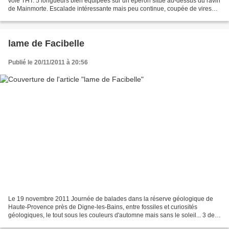
voie THT. 5 longueurs bien équipées sur un éperon situé au-dessus du ravin
de Mainmorte. Escalade intéressante mais peu continue, coupée de vires
brousailleuses, et surtout sans l'ambiance...
lame de Facibelle
Publié le 20/11/2011 à 20:56
Le 19 novembre 2011 Journée de balades dans la réserve géologique de
Haute-Provence près de Digne-les-Bains, entre fossiles et curiosités
géologiques, le tout sous les couleurs d'automne mais sans le soleil... 3 des
fossiles (parmi des dizaines) de la...