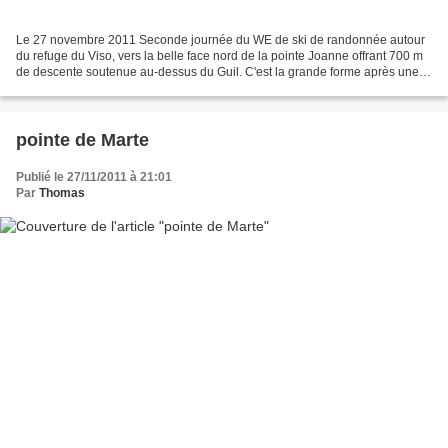
Le 27 novembre 2011 Seconde journée du WE de ski de randonnée autour
du refuge du Viso, vers la belle face nord de la pointe Joanne offrant 700 m
de descente soutenue au-dessus du Guil. C'est la grande forme après une
bonne nuit de sommeil sous 9 couvertures,...
pointe de Marte
Publié le 27/11/2011 à 21:01
Par
Thomas