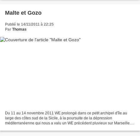
Malte et Gozo
Publié le 14/11/2011 à 22:25
Par
Thomas
Du 11 au 14 novembre 2011 WE prolongé dans ce petit archipel d'île au
large des côtes sud de la Sicile, à la poursuite de la dépression
méditerranéenne qui nous a valu un WE précédent pluvieux sur Marseille...
Pas de grand soleil donc dans ce bout d'Europe...