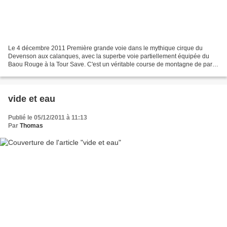
Le 4 décembre 2011 Première grande voie dans le mythique cirque du
Devenson aux calanques, avec la superbe voie partiellement équipée du
Baou Rouge à la Tour Save. C'est un véritable course de montagne de par
son accès long (1h15 de marche, 5 rappels...
vide et eau
Publié le 05/12/2011 à 11:13
Par
Thomas