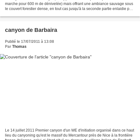
marche pour 600 m de dénivelée) mais offrant une ambiance sauvage sous
le couvert forestier dense, en tout cas jusqu'à la seconde partie enlaidie par
des captages d'eau et les tuyauteries...
canyon de Barbaira
Publié le 17/07/2011 à 13:08
Par
Thomas
Le 14 juillet 2011 Premier canyon d'un WE d'initiation organisé dans ce haut
lieu du canyoning qu'est le massif du Mercantour près de Nice à la frontière