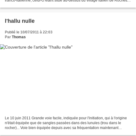
franco-italienne, celui-ci étant situé au-dessus du village italien de Rochetta
Nervina. Superbe...
l'hallu nulle
Publié le 10/07/2011 à 22:03
Par
Thomas
Le 10 juin 2011 Grande voie facile, indiquée pour l'initiation, qui à l'origine
n'était équipée que de sangles passées dans des lunules (trou dans le
rocher)... Voie bien équipée depuis avec sa fréquentation maintenant
importante. Beau cadre sauvage sur...