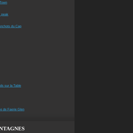
Town
s peak
anchots du Cap
eds sur la Table
e de Faerie Glen
NTAGNES