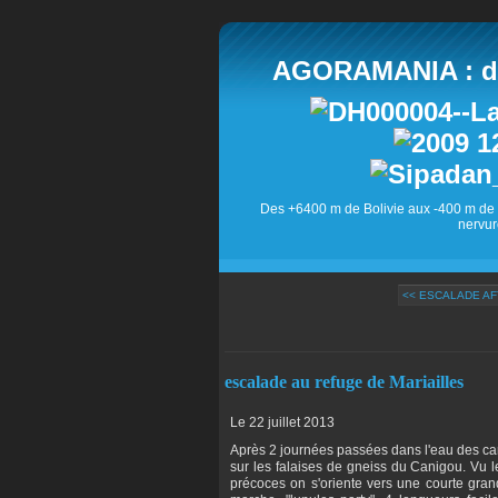
AGORAMANIA : des
Des +6400 m de Bolivie aux -400 m de 
nervur
<< ESCALADE AF
escalade au refuge de Mariailles
Le 22 juillet 2013
Après 2 journées passées dans l'eau des can
sur les falaises de gneiss du Canigou. Vu 
précoces on s'oriente vers une courte gran