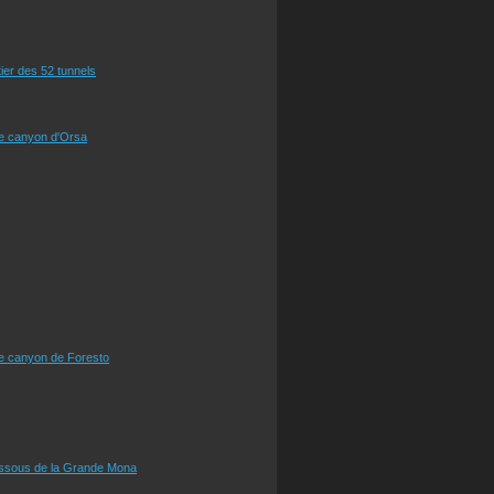
tier des 52 tunnels
le canyon d'Orsa
le canyon de Foresto
essous de la Grande Mona