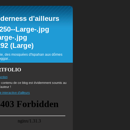
erness d'ailleurs
inie, des mosquées d'Ispahan aux dômes
ggar...
RTFOLIO
uction
e contenu de ce blog est évidemment soumis au
'auteur !
e interactive d'ailleurs