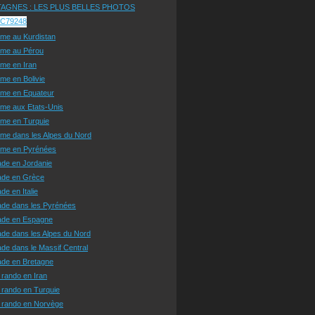
AGNES : LES PLUS BELLES PHOTOS
sme au Kurdistan
sme au Pérou
sme en Iran
sme en Bolivie
sme en Equateur
sme aux Etats-Unis
sme en Turquie
sme dans les Alpes du Nord
isme en Pyrénées
ade en Jordanie
ade en Grèce
de en Italie
ade dans les Pyrénées
ade en Espagne
de dans les Alpes du Nord
de dans le Massif Central
ade en Bretagne
 rando en Iran
 rando en Turquie
e rando en Norvège