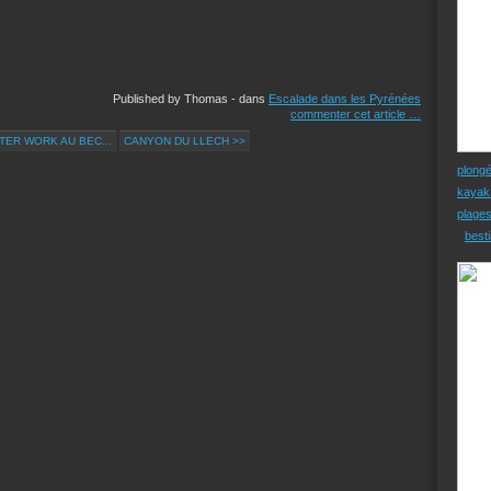
Published by Thomas
-
dans
Escalade dans les Pyrénées
commenter cet article
…
TER WORK AU BEC...
CANYON DU LLECH >>
plong
kayak
plage
besti