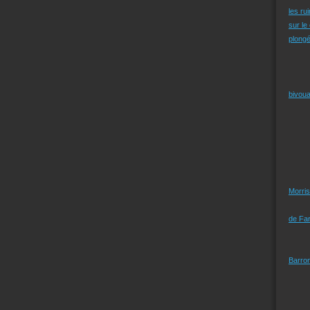
les ru
sur le
plongé
bivoua
Morris
de Far
Barro