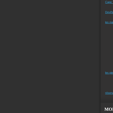
Cape 
Devil'
les m
les pi
réserv
MO