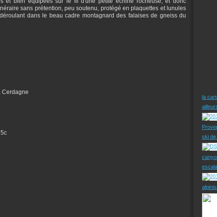
es et bien équipées sur le fil d'une petite échine rocheuse, et donc
tinéraire sans prétention, peu soutenu, protégé en plaquettes et lunules
 se déroulant dans le beau cadre montagnard des falaises de gneiss du
la Cerdagne
la car
ailleu
Prove
 5c
ski d
canyo
escal
alpini