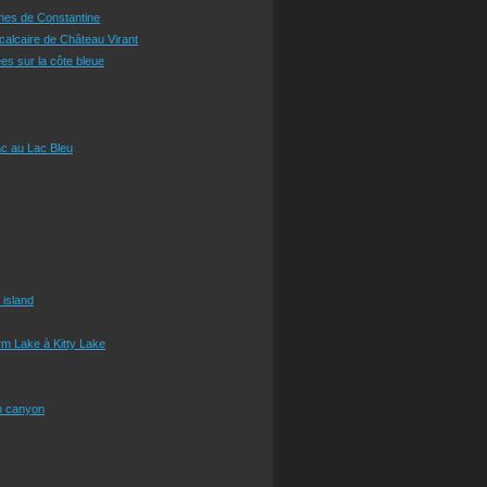
ines de Constantine
 calcaire de Château Virant
es sur la côte bleue
c au Lac Bleu
 island
m Lake à Kitty Lake
n canyon