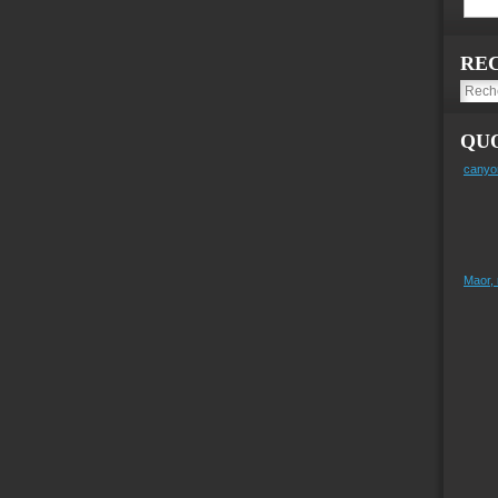
RE
QUO
canyo
Maor,