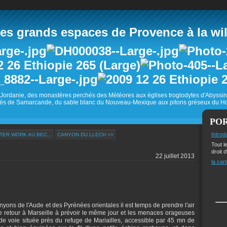
 grands espaces de Provence à la wild
Jordanie, des monastères perchés des Météores aux églises troglodytes d'Abyss
és de Samarcande, du sable blanc du Nouveau-Mexique aux pitons gréseux du Ho
PO
Introd
TER WORK AU BEC...
CANYON DU LLECH >>
Tout l
droit d
22 juillet 2013
la cart
yons de l'Aude et des Pyrénées orientales il est temps de prendre l'air
le retour à Marseille à prévoir le même jour et les menaces orageuses
de voie située près du refuge de Mariailles, accessible par 45 mn de