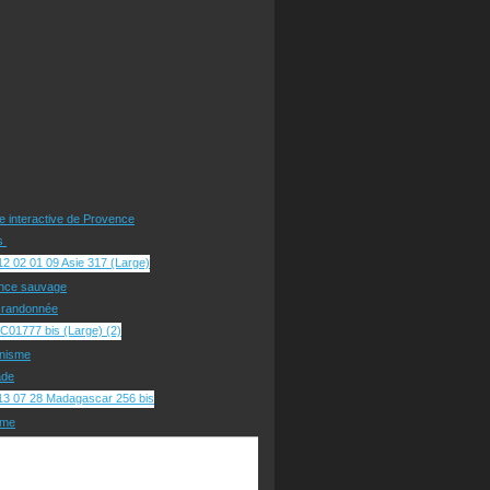
te interactive de Provence
rs
nce sauvage
e randonnée
nisme
ade
sme