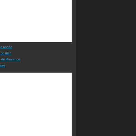
ée apnée
 de mer
s de Provence
aire