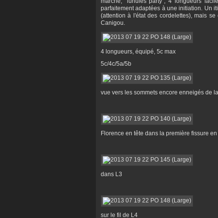
marche, "lunules party", 4 longueurs facil
parfaitement adaptées à une initiation. Un i
(attention à l'état des cordelettes), mais
Canigou.
4 longueurs, équipé, 5c max
5c/4c/5a/5b
vue vers les sommets encore enneigés de 
Florence en tête dans la première fissure en
dans L3
sur le fil de L4