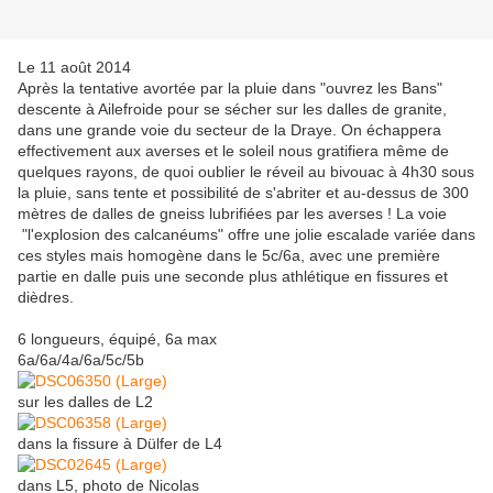
Le 11 août 2014
Après la tentative avortée par la pluie dans "ouvrez les Bans"
descente à Ailefroide pour se sécher sur les dalles de granite,
dans une grande voie du secteur de la Draye. On échappera
effectivement aux averses et le soleil nous gratifiera même de
quelques rayons, de quoi oublier le réveil au bivouac à 4h30 sous
la pluie, sans tente et possibilité de s'abriter et au-dessus de 300
mètres de dalles de gneiss lubrifiées par les averses ! La voie
"l'explosion des calcanéums" offre une jolie escalade variée dans
ces styles mais homogène dans le 5c/6a, avec une première
partie en dalle puis une seconde plus athlétique en fissures et
dièdres.
6 longueurs, équipé, 6a max
6a/6a/4a/6a/5c/5b
sur les dalles de L2
dans la fissure à Dülfer de L4
dans L5, photo de Nicolas