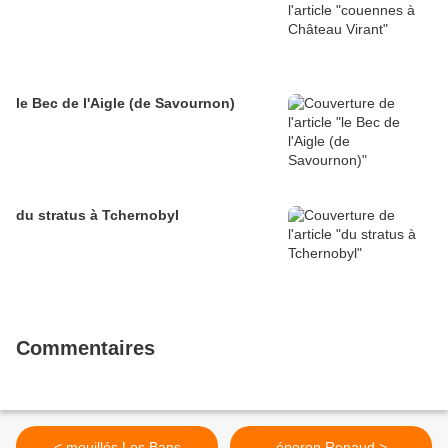
le Bec de l'Aigle (de Savournon)
du stratus à Tchernobyl
Commentaires
< mouillés Les Bans
éperon Renaud >