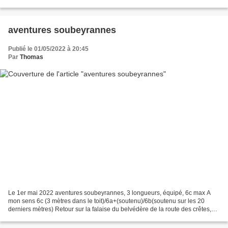
extrémité méridionale, dans les dévers qui...
aventures soubeyrannes
Publié le 01/05/2022 à 20:45
Par
Thomas
Le 1er mai 2022 aventures soubeyrannes, 3 longueurs, équipé, 6c max A
mon sens 6c (3 mètres dans le toit)/6a+(soutenu)/6b(soutenu sur les 20
derniers mètres) Retour sur la falaise du belvédère de la route des crêtes,
petite par sa taille mais pas par...