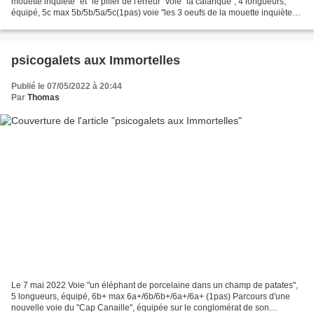
mouette inquiète" et "le pilier de l'erreur" voie "la calanque", 4 longueurs,
équipé, 5c max 5b/5b/5a/5c(1pas) voie "les 3 oeufs de la mouette inquiète",
3 longueurs, équipé, 6a+ max...
psicogalets aux Immortelles
Publié le 07/05/2022 à 20:44
Par
Thomas
Le 7 mai 2022 Voie "un éléphant de porcelaine dans un champ de patates",
5 longueurs, équipé, 6b+ max 6a+/6b/6b+/6a+/6a+ (1pas) Parcours d'une
nouvelle voie du "Cap Canaille", équipée sur le conglomérat de son