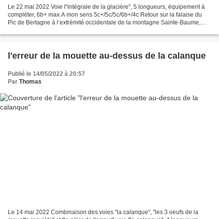
Le 22 mai 2022 Voie l"intégrale de la glacière", 5 longueurs, équipement à
compléter, 6b+ max A mon sens 5c+/5c/5c/6b+/4c Retour sur la falaise du
Pic de Bertagne à l’extrémité occidentale de la montagne Sainte-Baume,
une falaise découverte en 2015 en...
l'erreur de la mouette au-dessus de la calanque
Publié le 14/05/2022 à 20:57
Par
Thomas
Le 14 mai 2022 Combinaison des voies "la calanque", "les 3 oeufs de la