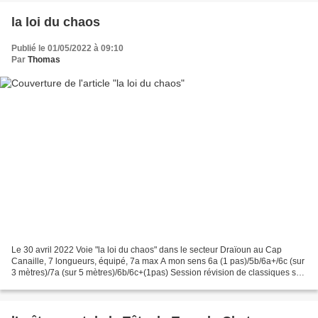
la loi du chaos
Publié le 01/05/2022 à 09:10
Par
Thomas
Le 30 avril 2022 Voie "la loi du chaos" dans le secteur Draïoun au Cap
Canaille, 7 longueurs, équipé, 7a max A mon sens 6a (1 pas)/5b/6a+/6c (sur
3 mètres)/7a (sur 5 mètres)/6b/6c+(1pas) Session révision de classiques sur
la falaise du Draïoun et la première...