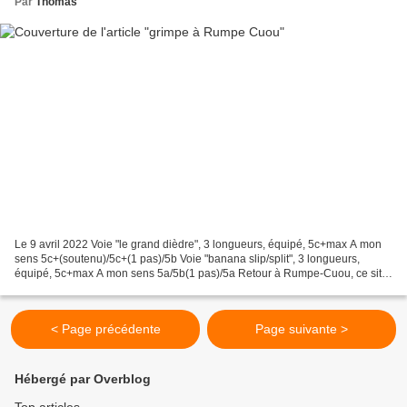
Par
Thomas
Le 9 avril 2022 Voie "le grand dièdre", 3 longueurs, équipé, 5c+max A mon
sens 5c+(soutenu)/5c+(1 pas)/5b Voie "banana slip/split", 3 longueurs,
équipé, 5c+max A mon sens 5a/5b(1 pas)/5a Retour à Rumpe-Cuou, ce site
unique de petites grandes voies sur...
< Page précédente
Page suivante >
Hébergé par Overblog