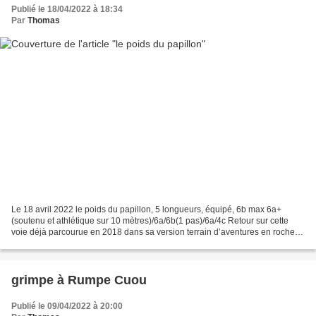
Publié le 18/04/2022 à 18:34
Par
Thomas
Le 18 avril 2022 le poids du papillon, 5 longueurs, équipé, 6b max 6a+
(soutenu et athlétique sur 10 mètres)/6a/6b(1 pas)/6a/4c Retour sur cette
voie déjà parcourue en 2018 dans sa version terrain d’aventures en rocher
humide et encore fragile, et cette...
grimpe à Rumpe Cuou
Publié le 09/04/2022 à 20:00