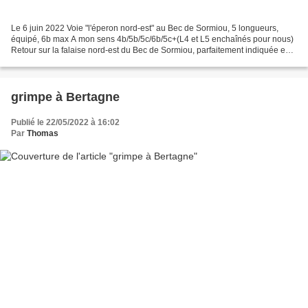
Le 6 juin 2022 Voie "l'éperon nord-est" au Bec de Sormiou, 5 longueurs,
équipé, 6b max A mon sens 4b/5b/5c/6b/5c+(L4 et L5 enchaînés pour nous)
Retour sur la falaise nord-est du Bec de Sormiou, parfaitement indiquée en
saison estivale avec son ombre dès...
grimpe à Bertagne
Publié le 22/05/2022 à 16:02
Par
Thomas