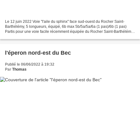
Le 12 juin 2022 Voie "l'aile du sphinx" face sud-ouest du Rocher Saint-
Barthélémy, 5 longueurs, équipé, 6b max 5b/5a/5a/6a (1 pas)/6b (1 pas)
Partis pour une voie facile récemment équipée du Rocher Saint-Barthélémy
- "le croupion du grifffon" - on sera...
l'éperon nord-est du Bec
Publié le 06/06/2022 à 19:32
Par
Thomas