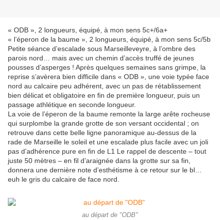
« ODB », 2 longueurs, équipé, à mon sens 5c+/6a+
« l’éperon de la baume », 2 longueurs, équipé, à mon sens 5c/5b
Petite séance d’escalade sous Marseilleveyre, à l’ombre des
parois nord… mais avec un chemin d’accès truffé de jeunes
pousses d’asperges ! Après quelques semaines sans grimpe, la
reprise s’avèrera bien difficile dans « ODB », une voie typée face
nord au calcaire peu adhérent, avec un pas de rétablissement
bien délicat et obligatoire en fin de première longueur, puis un
passage athlétique en seconde longueur.
La voie de l’éperon de la baume remonte la large arête rocheuse
qui surplombe la grande grotte de son versant occidental ; on
retrouve dans cette belle ligne panoramique au-dessus de la
rade de Marseille le soleil et une escalade plus facile avec un joli
pas d’adhérence pure en fin de L1 Le rappel de descente – tout
juste 50 mètres – en fil d’araignée dans la grotte sur sa fin,
donnera une dernière note d’esthétisme à ce retour sur le bl…
euh le gris du calcaire de face nord.
au départ de "ODB"