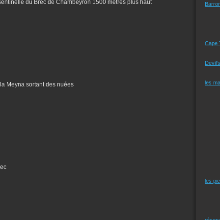
a sentinelle du Brec de Chambeyron 1500 mètres plus haut
Barro
Cape 
Devil'
les m
 la Meyna sortant des nuées
rec
les pi
réserv