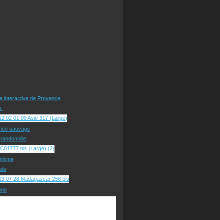
te interactive de Provence
rs
nce sauvage
e randonnée
nisme
ade
sme