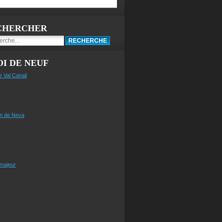
CHERCHER
I DE NEUF
e Val Canali
n de Neva
 majeur