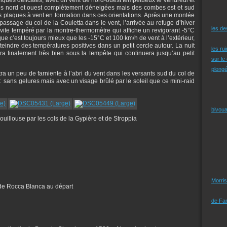
pes nord et ouest complètement déneigées mais des combes est et sud
 plaques à vent en formation dans ces orientations. Après une montée
 passage du col de la Couletta dans le vent, l’arrivée au refuge d’hiver
les d
ite tempéré par la montre-thermomètre qui affiche un revigorant -5°C
e c’est toujours mieux que les -15°C et 100 km/h de vent à l’extérieur,
teindre des températures positives dans un petit cercle autour. La nuit
les ru
 finalement très bien sous la tempête qui continuera jusqu’au petit
sur le
plongé
ra un peu de farniente à l’abri du vent dans les versants sud du col de
nt sans gelures mais avec un visage brûlé par le soleil que ce mini-raid
bivoua
illouse par les cols de la Gypière et de Stroppia
Morris
 de Rocca Blanca au départ
de Far