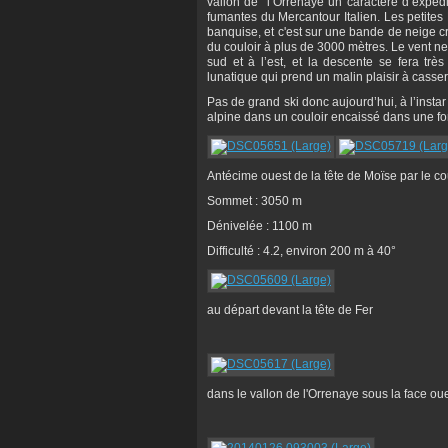
vallon de l’Orrenaye un caractère d’expédit
fumantes du Mercantour Italien. Les petites
banquise, et c'est sur une bande de neige 
du couloir à plus de 3000 mètres. Le vent n
sud et à l’est, et la descente se fera trè
lunatique qui prend un malin plaisir à cass
Pas de grand ski donc aujourd’hui, à l’inst
alpine dans un couloir encaissé dans une forê
Antécime ouest de la tête de Moïse par le co
Sommet : 3050 m
Dénivelée : 1100 m
Difficulté : 4.2, environ 200 m à 40°
au départ devant la tête de Fer
dans le vallon de l'Orrenaye sous la face ou