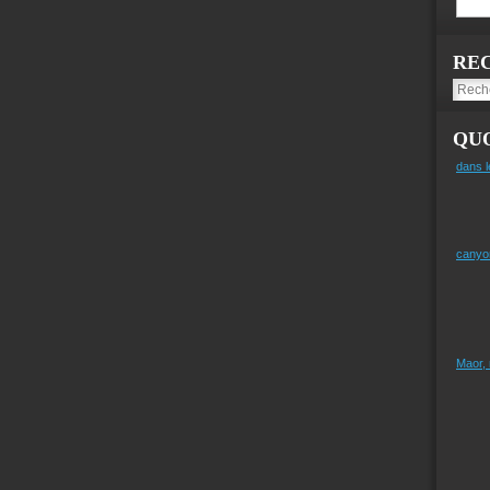
RE
QUO
dans l
canyo
Maor,