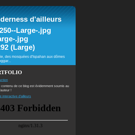
erness d'ailleurs
inie, des mosquées d'Ispahan aux dômes
ggar...
RTFOLIO
uction
e contenu de ce blog est évidemment soumis au
'auteur !
e interactive d'ailleurs