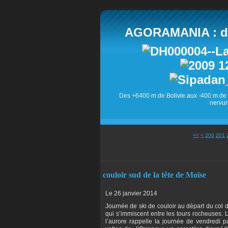
AGORAMANIA : des
Des +6400 m de Bolivie aux -400 m de 
nervur
<<
<
200
201
couloir sud de la tête de Moïse
Le 26 janvier 2014
Journée de ski de couloir au départ du col d
qui s’immiscent entre les tours rocheuses.
l’aurore rappelle la journée de vendredi 