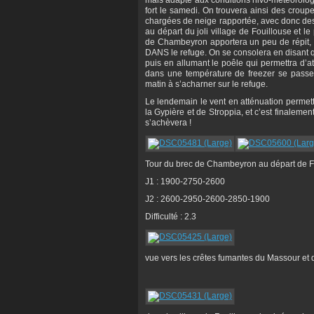
fort le samedi. On trouvera ainsi des crou
chargées de neige rapportée, avec donc des
au départ du joli village de Fouillouse et le
de Chambeyron apportera un peu de répit, v
DANS le refuge. On se consolera en disant qu
puis en allumant le poêle qui permettra d’at
dans une température de freezer se passera
matin à s’acharner sur le refuge.
Le lendemain le vent en atténuation permett
la Gypière et de Stroppia, et c’est finaleme
s’achèvera !
Tour du brec de Chambeyron au départ de Fou
J1 : 1900-2750-2600
J2 : 2600-2950-2600-2850-1900
Difficulté : 2.3
vue vers les crêtes fumantes du Massour et