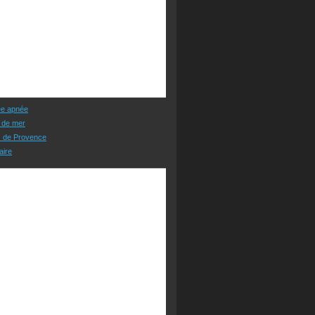
ée apnée
 de mer
s de Provence
aire