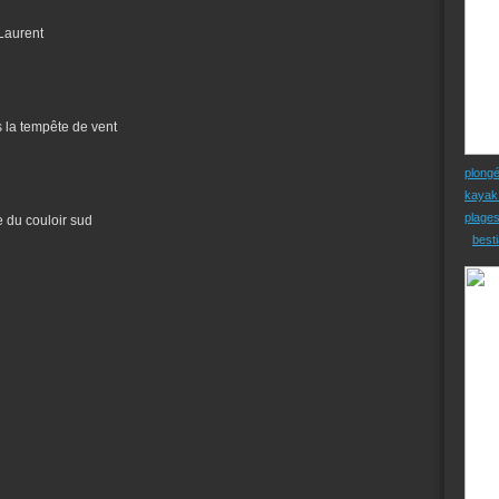
Laurent
s la tempête de vent
plong
kayak
plage
e du couloir sud
besti