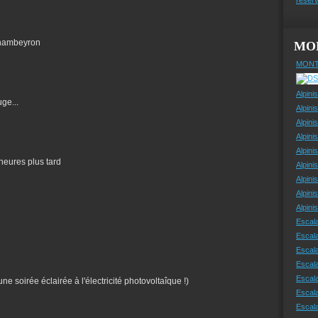
Chambeyron
MO
MONT
Alpini
ge...
Alpini
Alpini
Alpini
Alpini
 heures plus tard
Alpini
Alpini
Alpini
Alpin
Escal
Escal
Escala
Escal
Escal
e soirée éclairée à l'électricité photovoltaîque !)
Escala
Escala