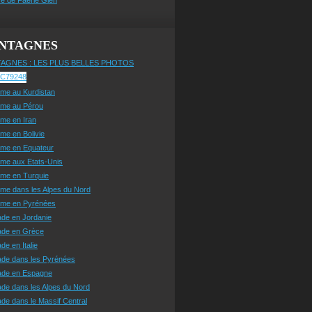
NTAGNES
AGNES : LES PLUS BELLES PHOTOS
sme au Kurdistan
sme au Pérou
sme en Iran
sme en Bolivie
sme en Equateur
sme aux Etats-Unis
sme en Turquie
sme dans les Alpes du Nord
isme en Pyrénées
ade en Jordanie
ade en Grèce
de en Italie
ade dans les Pyrénées
ade en Espagne
de dans les Alpes du Nord
de dans le Massif Central