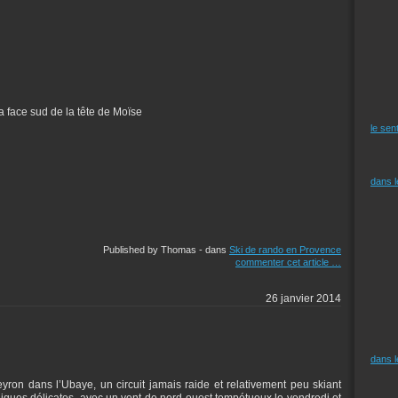
a face sud de la tête de Moïse
le sen
dans 
Published by Thomas
-
dans
Ski de rando en Provence
commenter cet article
…
26 janvier 2014
dans 
yron dans l’Ubaye, un circuit jamais raide et relativement peu skiant
iques délicates, avec un vent de nord-ouest tempétueux le vendredi et