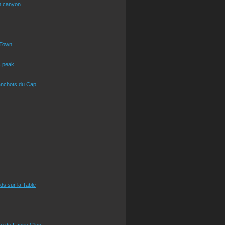
n canyon
Town
s peak
anchots du Cap
eds sur la Table
e de Faerie Glen