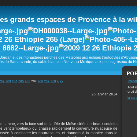
 grands espaces de Provence à la wild
Jordanie, des monastères perchés des Météores aux églises troglodytes d'Abyss
és de Samarcande, du sable blanc du Nouveau-Mexique aux pitons gréseux du Ho
PO
220
230
240
250
260
270
Introd
202
203
204
205
206
207
208
209
210
>
>>
Tout l
droit d
26 janvier 2014
la cart
e Larche, vers la face sud de la tête de Moïse striée de beaux couloirs
 Le vent tempétueux qui chasse rapidement la couverture nuageuse de
passée à combattre les bourrasques, et donnera à la montée dans le