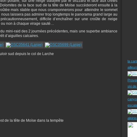
ion polaire, sur une neige balayée par le blizzard et face aux crêtes
 Dolomites de la face sud de la tête de Moïse succèderont ensuite à la
croûtée mais stable que nous cramponnerons pour atteindre le sommet
e nous laissera pas admirer trop longtemps le panorama grand large au
s précautionneusement, difficile d’enchaîner sur une croûte de neige
er ou non à chaque virage sauté…
ar du mini-raid des 2 journées précédentes, mais une superbe ambiance
t d’aiguilles calcaires.
uloir sud depuis le col de Larche
la car
ailleu
Prove
ski d
canyo
escal
alpini
est de la tête de Moïse dans la tempête