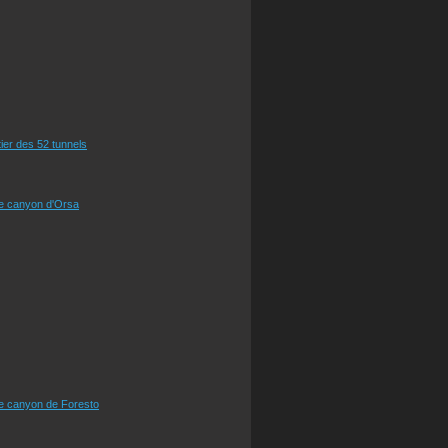
tier des 52 tunnels
le canyon d'Orsa
le canyon de Foresto