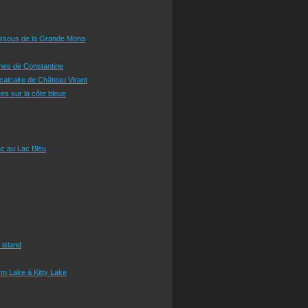
essous de la Grande Mona
ines de Constantine
 calcaire de Château Virant
es sur la côte bleue
c au Lac Bleu
 island
m Lake à Kitty Lake