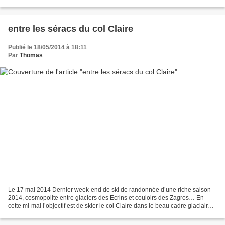
Noir de Combeynot, repéré le week-end précédent...
entre les séracs du col Claire
Publié le 18/05/2014 à 18:11
Par
Thomas
Le 17 mai 2014 Dernier week-end de ski de randonnée d’une riche saison
2014, cosmopolite entre glaciers des Ecrins et couloirs des Zagros… En
cette mi-mai l’objectif est de skier le col Claire dans le beau cadre glaciaire
tourmenté du cirque du Lautaret....