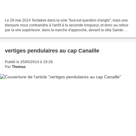
Le 29 mai 2014 Tentative dans la voie "tout est question d'angle", mais une
blessure nous contraindra à l'arrêt à la seconde longueur, et donc au retour
par la vire supérieure. dans la marche d'approche, devant la villa Sainte-
Frétouse le nid d'abeille...
vertiges pendulaires au cap Canaille
Publié le 25/05/2014 à 19:26
Par
Thomas