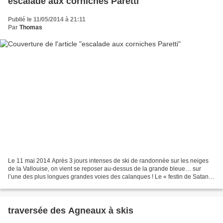
escalade aux corniches Paretti
Publié le 11/05/2014 à 21:11
Par
Thomas
Le 11 mai 2014 Après 3 jours intenses de ski de randonnée sur les neiges
de la Vallouise, on vient se reposer au-dessus de la grande bleue… sur
l’une des plus longues grandes voies des calanques ! Le « festin de Satan »,
qui part du bord de l’eau dans...
traversée des Agneaux à skis