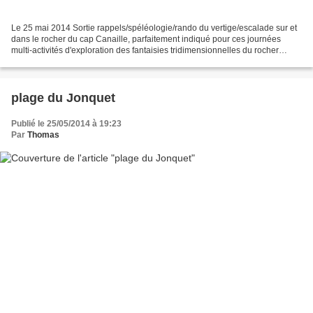
Le 25 mai 2014 Sortie rappels/spéléologie/rando du vertige/escalade sur et
dans le rocher du cap Canaille, parfaitement indiqué pour ces journées
multi-activités d'exploration des fantaisies tridimensionnelles du rocher
local... Visite de la grotte du...
plage du Jonquet
Publié le 25/05/2014 à 19:23
Par
Thomas