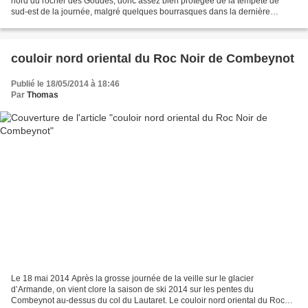
nord du rocher des Goudes, donc assez bien protégée de la tempête de
sud-est de la journée, malgré quelques bourrasques dans la dernière
longueur. A l’instar de la voie Barrin voisine,...
couloir nord oriental du Roc Noir de Combeynot
Publié le 18/05/2014 à 18:46
Par
Thomas
Le 18 mai 2014 Après la grosse journée de la veille sur le glacier
d’Armande, on vient clore la saison de ski 2014 sur les pentes du
Combeynot au-dessus du col du Lautaret. Le couloir nord oriental du Roc