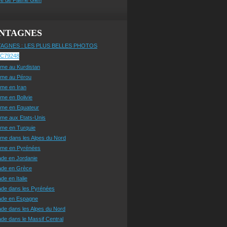
NTAGNES
AGNES : LES PLUS BELLES PHOTOS
sme au Kurdistan
sme au Pérou
sme en Iran
sme en Bolivie
sme en Equateur
sme aux Etats-Unis
sme en Turquie
sme dans les Alpes du Nord
isme en Pyrénées
ade en Jordanie
ade en Grèce
de en Italie
ade dans les Pyrénées
ade en Espagne
de dans les Alpes du Nord
de dans le Massif Central