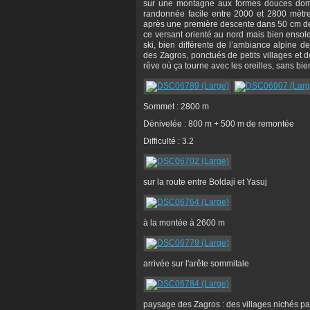
sur une montagne aux formes douces domin
randonnée facile entre 2000 et 2800 mèt
après une première descente dans 50 cm de
ce versant orienté au nord mais bien ensole
ski, bien différente de l’ambiance alpine
des Zagros, ponctués de petits villages et 
rêve où ça tourne avec les oreilles, sans b
Sommet : 2800 m
Dénivelée : 800 m + 500 m de remontée
Difficulté : 3.2
sur la route entre Boldaji et Yasuj
à la montée à 2600 m
arrivée sur l'arête sommitale
paysage des Zagros : des villages nichés pa