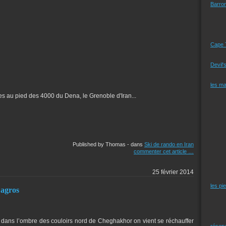
Barro
Cape 
Devil'
les m
es au pied des 4000 du Dena, le Grenoble d'Iran...
Published by Thomas
-
dans
Ski de rando en Iran
commenter cet article
…
25 février 2014
les pi
Zagros
e dans l’ombre des couloirs nord de Cheghakhor on vient se réchauffer
réserv