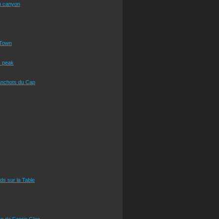
n canyon
Town
s peak
anchots du Cap
eds sur la Table
e de Faerie Glen