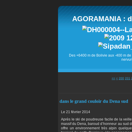
AGORAMANIA : des
Des +6400 m de Bolivie aux -400 m de 
nervur
<<
<
200
201
dans le grand couloir du Dena sud
Le 21 février 2014
Après le ski de poudreuse facile de la veil
massif du Dena, baroud d’honneur au sud de
offre un environnement très alpin quelqu