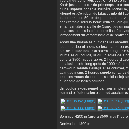
tropical du golfe Persique. Un enneigemen
Khafr jusqu’au cœur du printemps ; par cont
d’une impressionnante barrière rocheuse
kilomètres. Ce ruban de falaises interdit l’
tracer dans les 50 cm de poudreuse du vers
par exemple sous la forme d’un couloir, qui 
en arrivant dans la ville de Sisakht qu’un ma
un accès direct à la crête sommitale à traver
terrassement du versant nord et de profiter du
Après une mauvaise nuit dans les vapeurs 
routier le départ à skis se fera… à 9 heures,
30° de latitude nord. On paiera la « grasse 
fournaise du couloir, là où un soleil déjà p
donc à 3500 mètres après 2 heures d’asce
encaissé et très long (près de 1000 mètres de
demi-tour, semble s’élargir et se coucher, m
avant au moins 2 heures supplémentaires d’
touristes venus du nord, et à midi ((sic])
autorisera de belles courbes…
Un couloir exceptionnel par son ampleur 
sommet et l’orientation plein sud auraient e
Sommet : 4200 m (arrêt à 3500 m vu l'heure t
Dénivelée : 1300 m