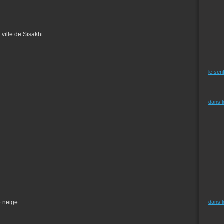
ville de Sisakht
le sen
dans 
e neige
dans 