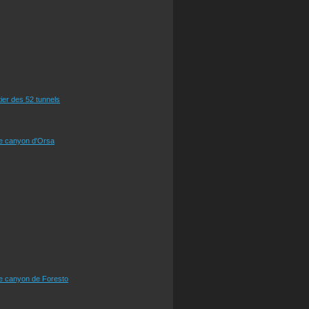
tier des 52 tunnels
le canyon d'Orsa
le canyon de Foresto