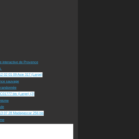
te interactive de Provence
rs
nce sauvage
e randonnée
nisme
ade
sme