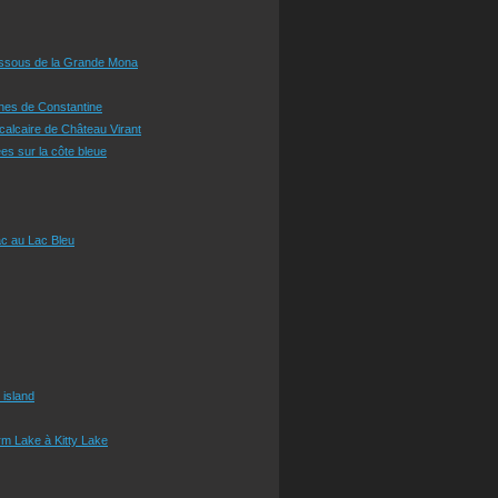
essous de la Grande Mona
ines de Constantine
 calcaire de Château Virant
es sur la côte bleue
c au Lac Bleu
 island
m Lake à Kitty Lake