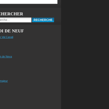
CHERCHER
I DE NEUF
e Val Canali
n de Neva
 majeur