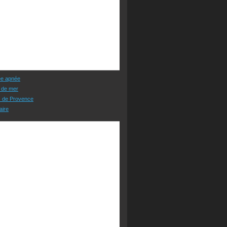
ée apnée
 de mer
s de Provence
aire