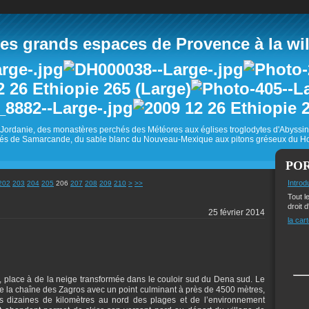
 grands espaces de Provence à la wild
Jordanie, des monastères perchés des Météores aux églises troglodytes d'Abyss
és de Samarcande, du sable blanc du Nouveau-Mexique aux pitons gréseux du Ho
PO
220
230
240
250
260
270
Introd
202
203
204
205
206
207
208
209
210
>
>>
Tout l
droit d
25 février 2014
la cart
le, place à de la neige transformée dans le couloir sud du Dena sud. Le
 la chaîne des Zagros avec un point culminant à près de 4500 mètres,
es dizaines de kilomètres au nord des plages et de l’environnement