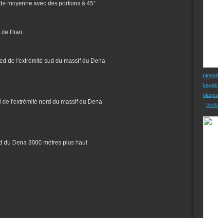
0° de moyenne avec des portions à 45°
de l'Iran
 pied de l'extrémité sud du massif du Dena
plong
kayak
plage
ed de l'extrémité nord du massif du Dena
besti
ud du Dena 3000 mètres plus haut