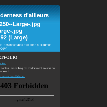
erness d'ailleurs
inie, des mosquées d'Ispahan aux dômes
ggar...
RTFOLIO
uction
e contenu de ce blog est évidemment soumis au
'auteur !
e interactive d'ailleurs