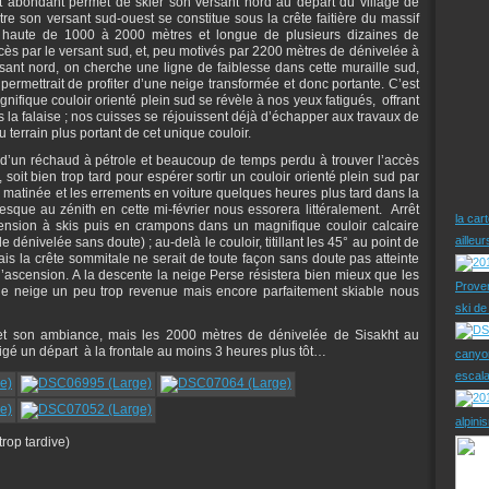
t abondant permet de skier son versant nord au départ du village de
re son versant sud-ouest se constitue sous la crête faitière du massif
, haute de 1000 à 2000 mètres et longue de plusieurs dizaines de
accès par le versant sud, et, peu motivés par 2200 mètres de dénivelée à
ant nord, on cherche une ligne de faiblesse dans cette muraille sud,
permettrait de profiter d’une neige transformée et donc portante. C’est
gnifique couloir orienté plein sud se révèle à nos yeux fatigués, offrant
s la falaise ; nos cuisses se réjouissent déjà d’échapper aux travaux de
 terrain plus portant de cet unique couloir.
d’un réchaud à pétrole et beaucoup de temps perdu à trouver l’accès
 soit bien trop tard pour espérer sortir un couloir orienté plein sud par
» matinée et les errements en voiture quelques heures plus tard dans la
resque au zénith en cette mi-février nous essorera littéralement. Arrêt
la car
nsion à skis puis en crampons dans un magnifique couloir calcaire
ailleu
 dénivelée sans doute) ; au-delà le couloir, titillant les 45° au point de
ais la crête sommitale ne serait de toute façon sans doute pas atteinte
ascension. A la descente la neige Perse résistera bien mieux que les
Prove
 une neige un peu trop revenue mais encore parfaitement skiable nous
ski d
et son ambiance, mais les 2000 mètres de dénivelée de Sisakht au
xigé un départ à la frontale au moins 3 heures plus tôt…
canyo
escal
alpini
rop tardive)