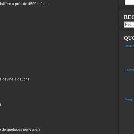
 faitière à près de 4500 mètres
RE
QUO
dans l
canyo
 se devine à gauche
Maor,
s
té de quelques genevriers