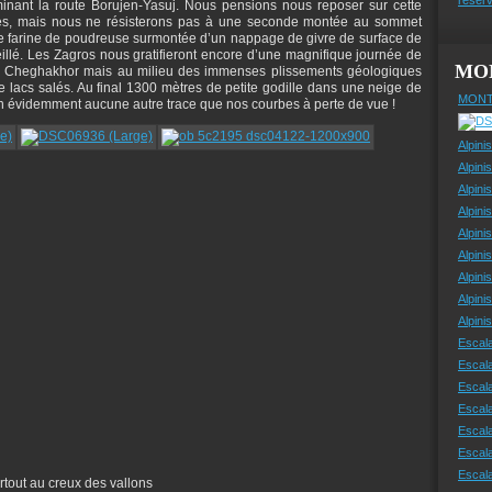
ant la route Borujen-Yasuj. Nous pensions nous reposer sur cette
res, mais nous ne résisterons pas à une seconde montée au sommet
 farine de poudreuse surmontée d’un nappage de givre de surface de
illé. Les Zagros nous gratifieront encore d’une magnifique journée de
MO
 de Cheghakhor mais au milieu des immenses plissements géologiques
de lacs salés. Au final 1300 mètres de petite godille dans une neige de
MONT
ien évidemment aucune autre trace que nos courbes à perte de vue !
Alpini
Alpini
Alpini
Alpini
Alpini
Alpini
Alpini
Alpini
Alpin
Escal
Escal
Escala
Escal
Escal
Escala
Escala
rtout au creux des vallons