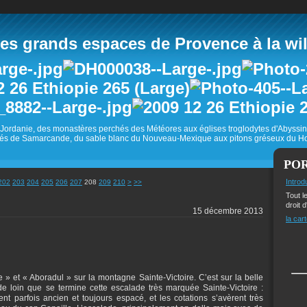
 grands espaces de Provence à la wild
Jordanie, des monastères perchés des Météores aux églises troglodytes d'Abyss
és de Samarcande, du sable blanc du Nouveau-Mexique aux pitons gréseux du Ho
PO
220
230
240
250
260
270
Introd
202
203
204
205
206
207
208
209
210
>
>>
Tout l
droit d
15 décembre 2013
la cart
et « Aboradul » sur la montagne Sainte-Victoire. C’est sur la belle
e loin que se termine cette escalade très marquée Sainte-Victoire :
ent parfois ancien et toujours espacé, et les cotations s’avèrent très