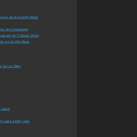
essous de la Grande Mona
ines de Constantine
 calcaire de Château Virant
es sur la côte bleue
c au Lac Bleu
 island
m Lake à Kitty Lake