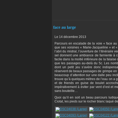
face au large
Le 14 décembre 2013
Parcours en escalade de la voie « face au
que ses voisines « Marie-Jacqueline » et « B
l’abri du mistral, l’ouverture de l’itinéraire 
sel donnent une ambiance de farniente à cet
facile dans la moitié inférieure de la falais
que les passages au-delà du 5c. Les nombre
dont un petit jeu s’avère donc indispens
réservent de beaux passages de grimpe en t
beaucoup d’attention sur une dalle peu incl
trouve qu’à quelques mètres de l’eau on a gu
et de friends en guise de boulet accroché 
impérativement à éviter par vent d’est et 
sans bouteille…
Quoi qu’il en soit un beau parcours ludiq
Ciotat, les pieds sur le rocher blanc laqué de