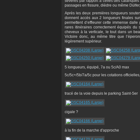
sévères par rapport à celles des calanques
passages en fissure, dièdre ou même Dülfer,
Après les deux premières longueurs souten
donnent accès aux 2 longueurs finales sur
permettent d’effleurer cette immense dalle p
rares itinéraires correctement équipés du 
cheveux à la verticale, le tout dans un be
Victoire donc, au même titre que l’éperon 
légèrement supérieur.
5 longueurs, équipé, 7a ou 5c/A0 max
5c/5c+/5b/7a/5c pour les cotations officiell
tracé de la voie depuis le parking Saint-Ser
cigale ?
à la fin de la marche d'approche