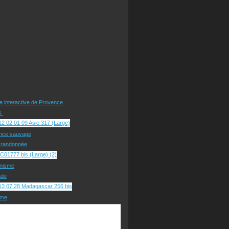
te interactive de Provence
rs
nce sauvage
e randonnée
nisme
ade
sme