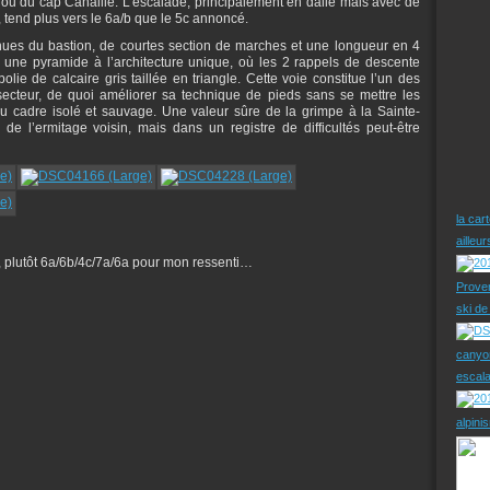
 ou du cap Canaille. L’escalade, principalement en dalle mais avec de
 tend plus vers le 6a/b que le 5c annoncé.
ues du bastion, de courtes section de marches et une longueur en 4
 une pyramide à l’architecture unique, où les 2 rappels de descente
olie de calcaire gris taillée en triangle. Cette voie constitue l’un des
secteur, de quoi améliorer sa technique de pieds sans se mettre les
au cadre isolé et sauvage. Une valeur sûre de la grimpe à la Sainte-
de l’ermitage voisin, mais dans un registre de difficultés peut-être
la car
ailleu
es, plutôt 6a/6b/4c/7a/6a pour mon ressenti…
Prove
ski d
canyo
escal
alpini