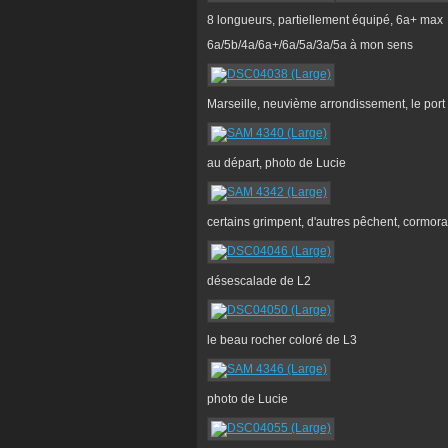
8 longueurs, partiellement équipé, 6a+ max
6a/5b/4a/6a+/6a/5a/3a/5a à mon sens
Marseille, neuvième arrondissement, le por
au départ, photo de Lucie
certains grimpent, d'autres pêchent, cormor
désescalade de L2
le beau rocher coloré de L3
photo de Lucie