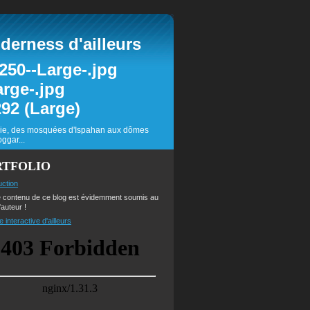
erness d'ailleurs
inie, des mosquées d'Ispahan aux dômes
ggar...
RTFOLIO
uction
e contenu de ce blog est évidemment soumis au
'auteur !
e interactive d'ailleurs