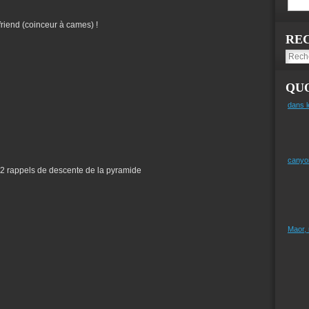
friend (coinceur à cames) !
RE
QUO
dans l
canyo
s 2 rappels de descente de la pyramide
Maor,