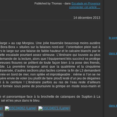
Published by Thomas
-
dans
Escalade en Provence
commenter cet article
…
14 décembre 2013
le sen
 large » au cap Morgiou. Une jolie traversée beaucoup moins austère
ora-Bora » situées sur la falaises nord-est : l’orientation plein sud à
vers le large sur une falaise de faible hauteur et le calcaire blanchi par le
dans 
te escalade pourtant assez sérieuse. L’itinéraire qui louvoie au plus
e demande de la lecture, alors que l’équipement très succinct ne protège
uses fissures se prêtent de toute façon bien à la pose des friends,
able. La première longueur ainsi que la quatrième et la cinquième
raversée, d’autres sections plus faciles comme la fin de L3 demandent
inée en bord de mer, non spitée et improtégeable : même si l’on se ne
ère envie de voler (ou plutôt de faire plouf) lesté d’un jeu de dégaines
à la ceinture ! L’itinéraire parfois au ras de l’eau reste d’ailleurs
mer formée sous peine de poursuivre la grimpe en mode sous-marin et
ue et panoramique face à la brochette de calanques de Sugiton à La
 sel et les yeux dans le bleu.
dans 