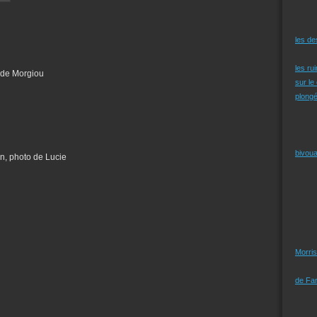
les d
les ru
t de Morgiou
sur le
plongé
bivoua
an, photo de Lucie
Morris
de Far