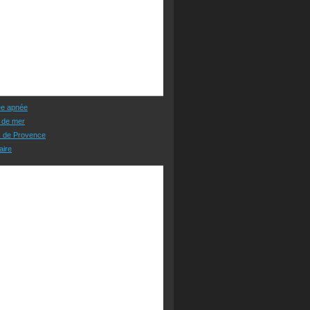
ée apnée
 de mer
s de Provence
aire