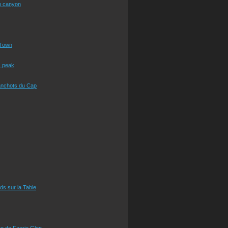
n canyon
Town
s peak
anchots du Cap
eds sur la Table
e de Faerie Glen