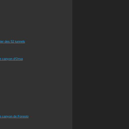
tier des 52 tunnels
le canyon d'Orsa
le canyon de Foresto