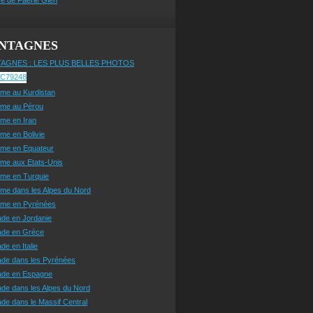
NTAGNES
AGNES : LES PLUS BELLES PHOTOS
sme au Kurdistan
sme au Pérou
sme en Iran
sme en Bolivie
sme en Equateur
sme aux Etats-Unis
sme en Turquie
sme dans les Alpes du Nord
isme en Pyrénées
ade en Jordanie
ade en Grèce
de en Italie
ade dans les Pyrénées
ade en Espagne
de dans les Alpes du Nord
de dans le Massif Central