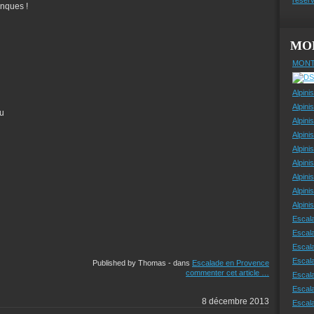
anques !
MO
MONT
Alpini
Alpini
ou
Alpini
Alpini
Alpini
Alpini
Alpini
Alpini
Alpin
Escal
Escal
Escala
Escal
Published by Thomas
-
dans
Escalade en Provence
commenter cet article
…
Escal
Escala
8 décembre 2013
Escala