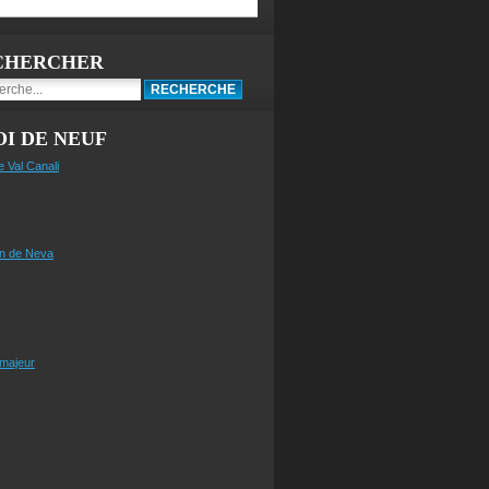
CHERCHER
I DE NEUF
e Val Canali
n de Neva
 majeur