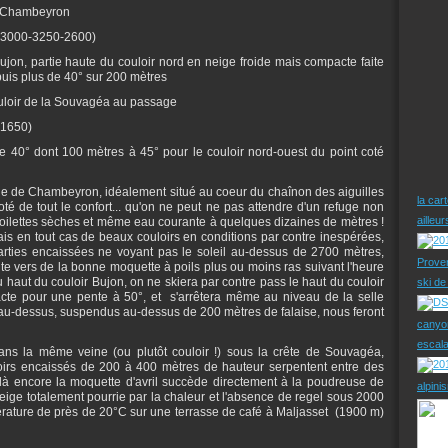
de Chambeyron
-3000-3250-2600)
r Bujon, partie haute du couloir nord en neige froide mais compacte faite
 puis plus de 40° sur 200 mètres
couloir de la Souvagéa au passage
-1650)
 de 40° dont 100 mètres à 45° pour le couloir nord-ouest du point coté
ge de Chambeyron, idéalement situé au coeur du chaînon des aiguilles
la car
 de tout le confort... qu'on ne peut ne pas attendre d'un refuge non
ailleu
 toilettes sèches et même eau courante à quelques dizaines de mètres !
ais en tout cas de beaux couloirs en conditions par contre inespérées,
arties encaissées ne voyant pas le soleil au-dessus de 2700 mètres,
Prove
nte vers de la bonne moquette à poils plus ou moins ras suivant l'heure
haut du couloir Bujon, on ne skiera par contre pass le haut du couloir
ski d
cte pour une pente à 50°, et s'arrêtera même au niveau de la selle
5° au-dessus, suspendus au-dessus de 200 mètres de falaise, nous feront
canyo
escal
ans la même veine (ou plutôt couloir !) sous la crête de Souvagéa,
loirs encaissés de 200 à 400 mètres de hauteur serpentent entre des
 là encore la moquette d'avril succède directement à la poudreuse de
alpini
neige totalement pourrie par la chaleur et l'absence de regel sous 2000
érature de près de 20°C sur une terrasse de café à Maljasset (1900 m)