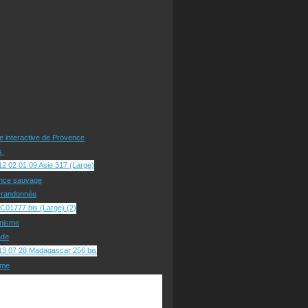
te interactive de Provence
rs
nce sauvage
e randonnée
nisme
ade
sme