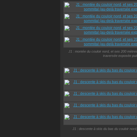
J1 : montée du couloir nord, et ses 200 mètres à
traversée exposée puis
J1 : descente à skis du bas du couloir nord,