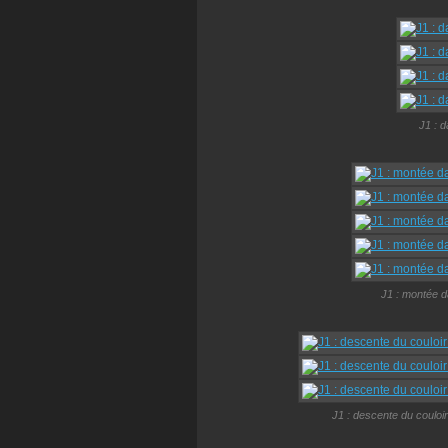
J1 : 
J1 : montée da
J1 : descente du couloir