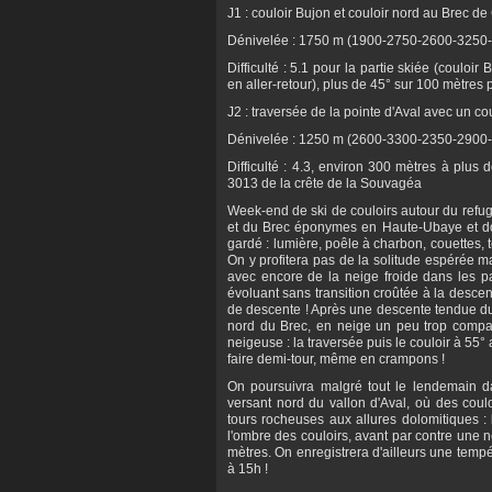
J1 : couloir Bujon et couloir nord au Brec 
Dénivelée : 1750 m (1900-2750-2600-3250
Difficulté : 5.1 pour la partie skiée (couloi
en aller-retour), plus de 45° sur 100 mètres
J2 : traversée de la pointe d'Aval avec un 
Dénivelée : 1250 m (2600-3300-2350-2900
Difficulté : 4.3, environ 300 mètres à plus
3013 de la crête de la Souvagéa
Week-end de ski de couloirs autour du refu
et du Brec éponymes en Haute-Ubaye et doté
gardé : lumière, poêle à charbon, couettes,
On y profitera pas de la solitude espérée m
avec encore de la neige froide dans les p
évoluant sans transition croûtée à la desce
de descente ! Après une descente tendue du 
nord du Brec, en neige un peu trop compa
neigeuse : la traversée puis le couloir à 5
faire demi-tour, même en crampons !
On poursuivra malgré tout le lendemain d
versant nord du vallon d'Aval, où des cou
tours rocheuses aux allures dolomitiques :
l'ombre des couloirs, avant par contre une 
mètres. On enregistrera d'ailleurs une temp
à 15h !