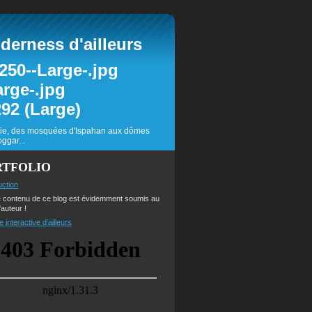
erness d'ailleurs
inie, des mosquées d'Ispahan aux dômes
ggar...
RTFOLIO
uction
e contenu de ce blog est évidemment soumis au
'auteur !
e interactive d'ailleurs