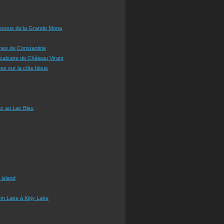
essous de la Grande Mona
ines de Constantine
 calcaire de Château Virant
es sur la côte bleue
c au Lac Bleu
 island
m Lake à Kitty Lake