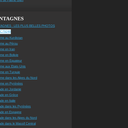
NTAGNES
AGNES : LES PLUS BELLES PHOTOS
sme au Kurdistan
sme au Pérou
sme en Iran
sme en Bolivie
sme en Equateur
sme aux Etats-Unis
sme en Turquie
sme dans les Alpes du Nord
isme en Pyrénées
ade en Jordanie
ade en Grèce
de en Italie
ade dans les Pyrénées
ade en Espagne
de dans les Alpes du Nord
de dans le Massif Central