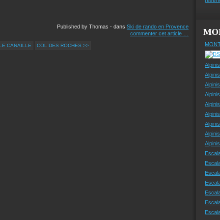
Published by Thomas
-
dans
Ski de rando en Provence
MO
commenter cet article
…
MONT
LLE CANAILLE
COL DES ROCHES >>
Alpini
Alpini
Alpini
Alpini
Alpini
Alpini
Alpini
Alpini
Alpin
Escal
Escal
Escala
Escal
Escal
Escala
Escala