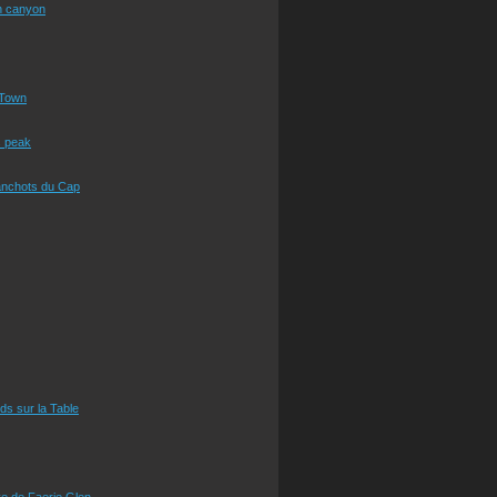
n canyon
Town
s peak
anchots du Cap
eds sur la Table
e de Faerie Glen