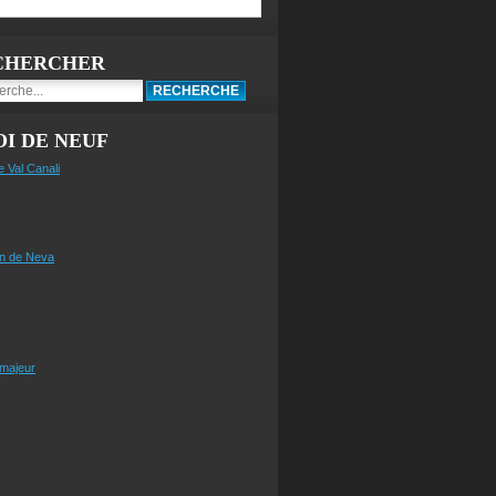
CHERCHER
I DE NEUF
e Val Canali
n de Neva
 majeur