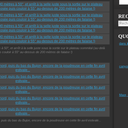
RE
QUO
dans l
 50°, et arrêt à la selle juste sous la sortie sur le plateau sommital (au-delà
 couloir à 55° au-dessus de 200 mètres de falaise !)
canyo
Maor,
 puis du bas du Bujon, encore de la poudreuse en cette fin avril estivale...