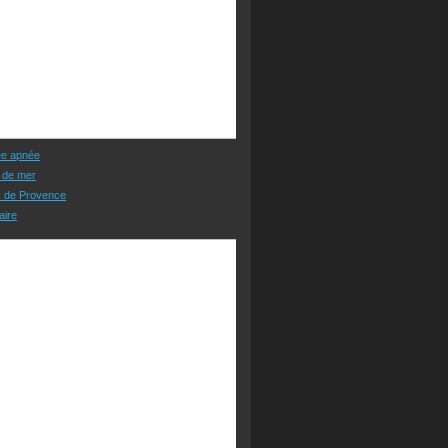
ée apnée
 de mer
s de Provence
aire