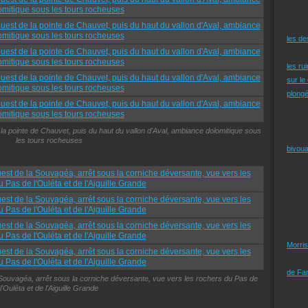
les d
les ru
sur le
plongé
la pointe de Chauvet, puis du haut du vallon d'Aval, ambiance dolomitique sous
les tours rocheuses
bivoua
Morris
de Far
 Souvagéa, arrêt sous la corniche déversante, vue vers les rochers du Pas de
l'Ouléta et de l'Aiguille Grande