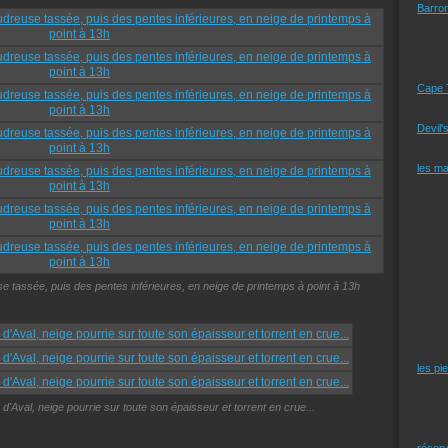
Barro
Cape 
Devil'
les m
se tassée, puis des pentes inférieures, en neige de printemps à point à 13h
les pi
d'Aval, neige pourrie sur toute son épaisseur et torrent en crue...
réserv