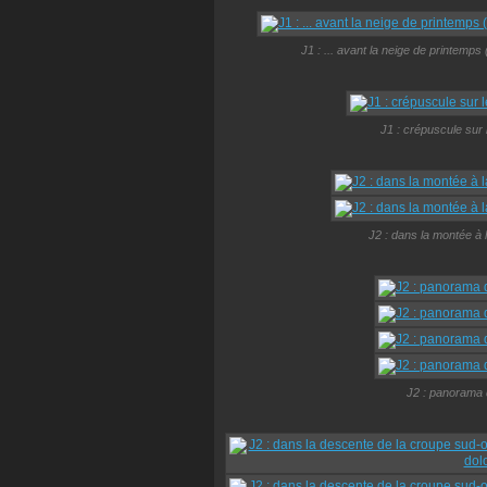
J1 : ... avant la neige de printem
J1 : crépuscule sur
J2 : dans la montée à 
J2 : panorama 