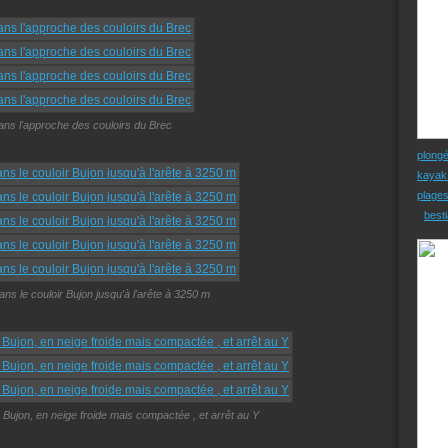
dans l'approche des couloirs du Brec
plong
kayak
plage
besti
ns le couloir Bujon jusqu'à l'arête à 3250 m
 Bujon, en neige froide mais compactée , et arrêt au Y