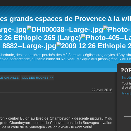
 grands espaces de Provence à la wild
Jordanie, des monastères perchés des Météores aux églises troglodytes d'Abyss
és de Samarcande, du sable blanc du Nouveau-Mexique aux pitons gréseux du Ho
PO
Introd
LLE CANAILLE
COL DES ROCHES >>
Tout l
droit d
22 avril 2018
la cart
yron - couloir Bujon au Brec de Chambeyron - descente jusqu'au Y du
 refuge de Chambeyron - pointe de Chauvet - pas de la Souvagéa - vallon
3 de la crête de la Souvagéa - vallon d'Aval - le Pont Voûté