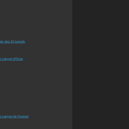
tier des 52 tunnels
le canyon d'Orsa
le canyon de Foresto