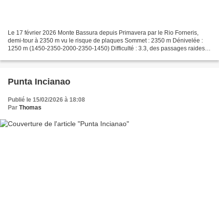
Le 17 février 2026 Monte Bassura depuis Primavera par le Rio Forneris,
demi-tour à 2350 m vu le risque de plaques Sommet : 2350 m Dénivelée :
1250 m (1450-2350-2000-2350-1450) Difficulté : 3.3, des passages raides
dans la forêt (mais rendus plus faciles...
Punta Incianao
Publié le 15/02/2026 à 18:08
Par
Thomas