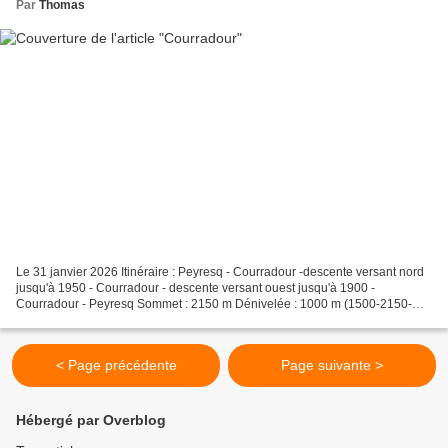
Par
Thomas
Le 31 janvier 2026 Itinéraire : Peyresq - Courradour -descente versant nord
jusqu'à 1950 - Courradour - descente versant ouest jusqu'à 1900 -
Courradour - Peyresq Sommet : 2150 m Dénivelée : 1000 m (1500-2150-
1950-2150-1900-2150-1500) Difficulté : 2.1...
< Page précédente
Page suivante >
Hébergé par Overblog