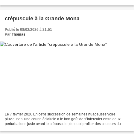
A vous qui préférez la poudre qu’on fait voler...
crépuscule à la Grande Mona
Publié le 08/02/2026 à 21:51
Par
Thomas
Le 7 février 2026 En cette succession de semaines nuageuses voire
pluvieuses, une courte éclaircie a le bon goût de s’intercaler entre deux
perturbations juste avant le crépuscule, de quoi profiter des couleurs du
couchant sur la superbe géologie de la...