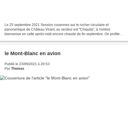
Le 25 septembre 2021 Session couennes sur le rocher circulaire et
panoramique de Château Virant, au secteur est "Chiquita", à l'ombre
bienvenue en cette après-midi encore chaude de fin septembre. On profite
du beau rocher calcaire par endroits creusé...
le Mont-Blanc en avion
Publié le 23/09/2021 à 20:53
Par
Thomas