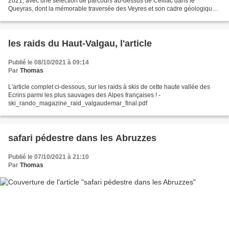
2021, avec une sélection de parcours au-dessus de Ceillac dans le
Queyras, dont la mémorable traversée des Veyres et son cadre géologique
exceptionnel : https://www.skirandomag.com/numero45...
les raids du Haut-Valgau, l'article
Publié le 08/10/2021 à 09:14
Par
Thomas
L'article complet ci-dessous, sur les raids à skis de cette haute vallée des
Ecrins parmi les plus sauvages des Alpes françaises ! -
ski_rando_magazine_raid_valgaudemar_final.pdf
safari pédestre dans les Abruzzes
Publié le 07/10/2021 à 21:10
Par
Thomas