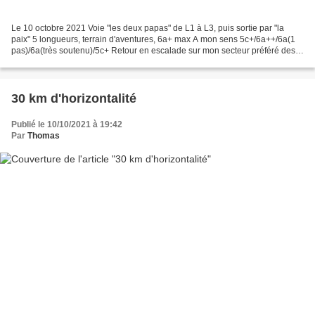
Le 10 octobre 2021 Voie "les deux papas" de L1 à L3, puis sortie par "la
paix" 5 longueurs, terrain d'aventures, 6a+ max A mon sens 5c+/6a++/6a(1
pas)/6a(très soutenu)/5c+ Retour en escalade sur mon secteur préféré des
calanques, la face ouest de Castelvieil,...
30 km d'horizontalité
Publié le 10/10/2021 à 19:42
Par
Thomas