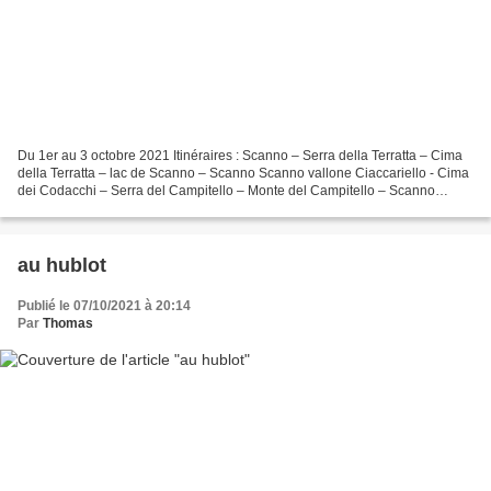
Du 1er au 3 octobre 2021 Itinéraires : Scanno – Serra della Terratta – Cima
della Terratta – lac de Scanno – Scanno Scanno vallone Ciaccariello - Cima
dei Codacchi – Serra del Campitello – Monte del Campitello – Scanno
vallone Ciaccariello Barrea – cle...
au hublot
Publié le 07/10/2021 à 20:14
Par
Thomas