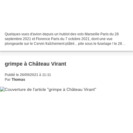
Quelques vues d'avion depuis un hublot des vols Marseille Paris du 28
septembre 2021 et Florence Paris du 7 octobre 2021, dont une vue
plongeante sur le Cervin fraîchement plâtré... pile sous le fuselage ! le 28
septembre : du premier plan vers le dernier,...
grimpe à Château Virant
Publié le 26/09/2021 à 11:11
Par
Thomas