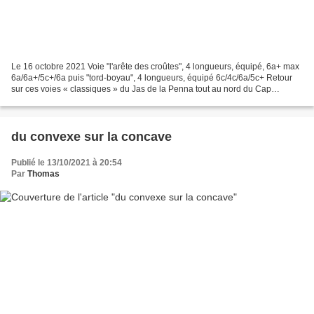
Le 16 octobre 2021 Voie "l'arête des croûtes", 4 longueurs, équipé, 6a+ max
6a/6a+/5c+/6a puis "tord-boyau", 4 longueurs, équipé 6c/4c/6a/5c+ Retour
sur ces voies « classiques » du Jas de la Penna tout au nord du Cap
Canaille, dans le grès qui surplombe...
du convexe sur la concave
Publié le 13/10/2021 à 20:54
Par
Thomas