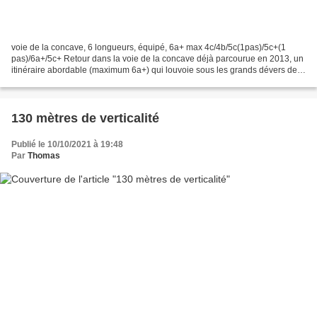
voie de la concave, 6 longueurs, équipé, 6a+ max 4c/4b/5c(1pas)/5c+(1
pas)/6a+/5c+ Retour dans la voie de la concave déjà parcourue en 2013, un
itinéraire abordable (maximum 6a+) qui louvoie sous les grands dévers de
la paroi de la concave avant de forcer...
130 mètres de verticalité
Publié le 10/10/2021 à 19:48
Par
Thomas