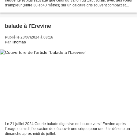
fréquenté et plus sauvage que celui du Vallon du Saut voisin, avec des voies
d’ampleur (entre 30 et 40 mètres) sur un calcaire gris souvent compact et
bien abrité du mistral dans un cirque...
balade à l'Erevine
Publié le 23/07/2024 à 08:16
Par
Thomas
Le 21 juillet 2024 Courte balade digestive en boucle vers l’Erevine après
l’orage du midi, l’occasion de découvrir une crique pour une fois déserte un
dimanche après-midi de juillet.