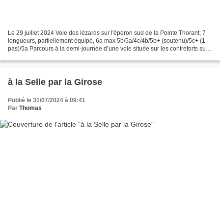
Le 29 juillet 2024 Voie des lézards sur l'éperon sud de la Pointe Thorant, 7
longueurs, partiellement équipé, 6a max 5b/5a/4c/4b/5b+ (soutenu)/5c+ (1
pas)/5a Parcours à la demi-journée d’une voie située sur les contreforts sud
de la Pointe Thorant, une...
à la Selle par la Girose
Publié le 31/07/2024 à 09:41
Par
Thomas