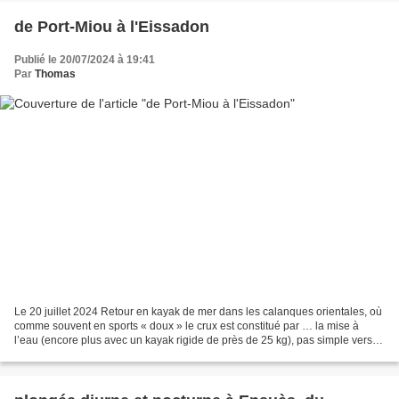
de Port-Miou à l'Eissadon
Publié le 20/07/2024 à 19:41
Par
Thomas
Le 20 juillet 2024 Retour en kayak de mer dans les calanques orientales, où
comme souvent en sports « doux » le crux est constitué par … la mise à
l’eau (encore plus avec un kayak rigide de près de 25 kg), pas simple vers la
presqu’île où les accès sont...