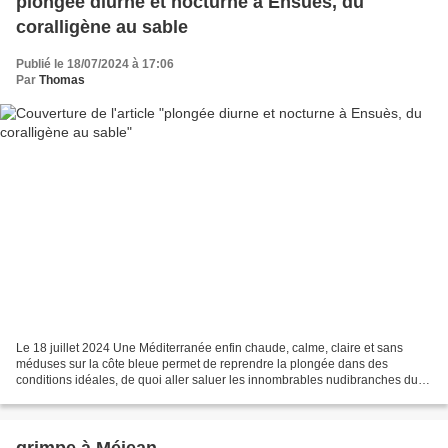
plongée diurne et nocturne à Ensuès, du
coralligène au sable
Publié le 18/07/2024 à 17:06
Par
Thomas
Le 18 juillet 2024 Une Méditerranée enfin chaude, calme, claire et sans
méduses sur la côte bleue permet de reprendre la plongée dans des
conditions idéales, de quoi aller saluer les innombrables nudibranches du
Rocher du Moulon à la pause méridienne,...
grimpe à Méjean