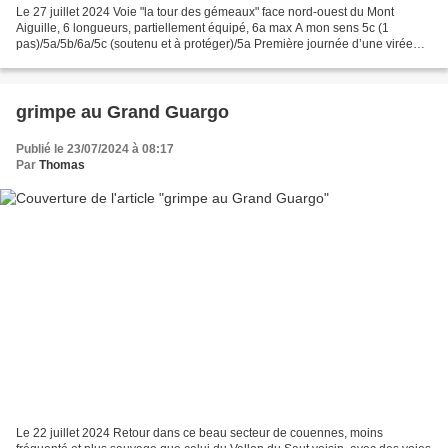
Le 27 juillet 2024 Voie "la tour des gémeaux" face nord-ouest du Mont
Aiguille, 6 longueurs, partiellement équipé, 6a max A mon sens 5c (1
pas)/5a/5b/6a/5c (soutenu et à protéger)/5a Première journée d’une virée
courte mais intense dans les Alpes, et...
grimpe au Grand Guargo
Publié le 23/07/2024 à 08:17
Par
Thomas
Le 22 juillet 2024 Retour dans ce beau secteur de couennes, moins