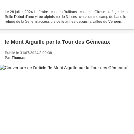
Le 28 juillet 2024 Itinéraire : col des Ruillans - col de la Girose - refuge de la
Selle Début d’une virée alpinisme de 3 jours avec comme camp de base le
refuge de la Selle, inaccessible cette année depuis la vallée du Vénéon
suite aux crues dévastatrices...
le Mont Aiguille par la Tour des Gémeaux
Publié le 31/07/2024 à 09:38
Par
Thomas