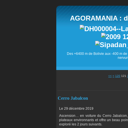
AGORAMANIA : des
Des +6400 m de Bolivie aux -400 m de 
nervur
100
110
<<
<
120
121
Cerro Jabalcon
Le 29 décembre 2019
Ascension… en voiture du Cerro Jabalcon,
plateaux environnants et offre un beau poin
exploré les 2 jours suivants.