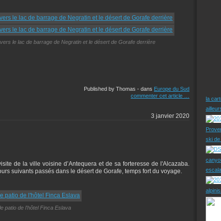
rs le lac de barrage de Negratin et le désert de Gorafe derrière
Published by Thomas
-
dans
Europe du Sud
commenter cet article
…
la car
ailleu
3 janvier 2020
Prove
ski d
canyo
isite de la ville voisine d’Antequera et de sa forteresse de l'Alcazaba.
escal
3 jours suivants passés dans le désert de Gorafe, temps fort du voyage.
alpini
le patio de l'hôtel Finca Eslava