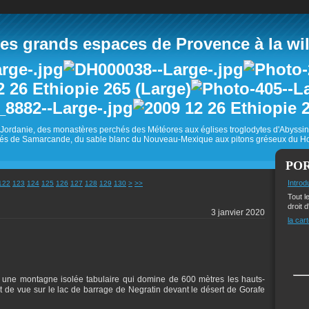
 grands espaces de Provence à la wild
Jordanie, des monastères perchés des Météores aux églises troglodytes d'Abyss
és de Samarcande, du sable blanc du Nouveau-Mexique aux pitons gréseux du Ho
PO
140
150
160
170
180
190
200
Introd
122
123
124
125
126
127
128
129
130
>
>>
Tout l
droit d
3 janvier 2020
la cart
 une montagne isolée tabulaire qui domine de 600 mètres les hauts-
t de vue sur le lac de barrage de Negratin devant le désert de Gorafe