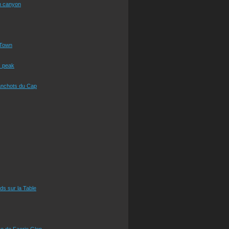
n canyon
Town
s peak
anchots du Cap
eds sur la Table
e de Faerie Glen