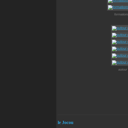
formation
autour 
le Jocou