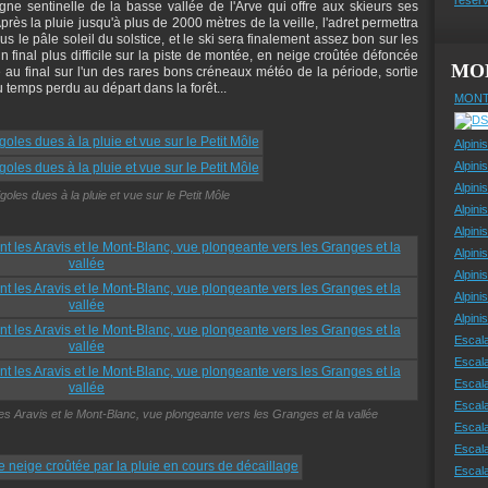
gne sentinelle de la basse vallée de l'Arve qui offre aux skieurs ses
rès la pluie jusqu'à plus de 2000 mètres de la veille, l'adret permettra
us le pâle soleil du solstice, et le ski sera finalement assez bon sur les
 final plus difficile sur la piste de montée, en neige croûtée défoncée
MO
ie au final sur l'un des rares bons créneaux météo de la période, sortie
temps perdu au départ dans la forêt...
MONT
Alpini
Alpini
Alpini
igoles dues à la pluie et vue sur le Petit Môle
Alpini
Alpini
Alpini
Alpini
Alpini
Alpin
Escal
Escal
Escala
Escal
es Aravis et le Mont-Blanc, vue plongeante vers les Granges et la vallée
Escal
Escala
Escala