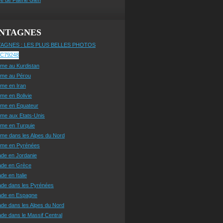
NTAGNES
AGNES : LES PLUS BELLES PHOTOS
sme au Kurdistan
sme au Pérou
sme en Iran
sme en Bolivie
sme en Equateur
sme aux Etats-Unis
sme en Turquie
sme dans les Alpes du Nord
isme en Pyrénées
ade en Jordanie
ade en Grèce
de en Italie
ade dans les Pyrénées
ade en Espagne
de dans les Alpes du Nord
de dans le Massif Central