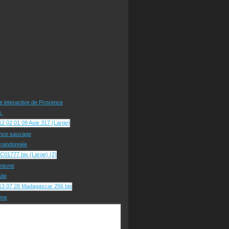
te interactive de Provence
rs
nce sauvage
e randonnée
nisme
ade
sme