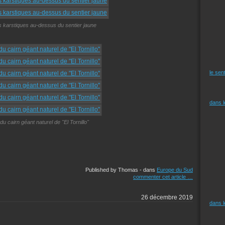
s karstiques au-dessus du sentier jaune
le sen
dans 
du cairn géant naturel de "El Tornillo"
Published by Thomas
-
dans
Europe du Sud
commenter cet article
…
26 décembre 2019
dans 