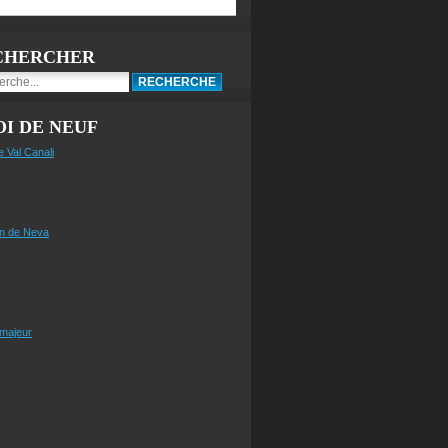
CHERCHER
I DE NEUF
e Val Canali
n de Neva
 majeur