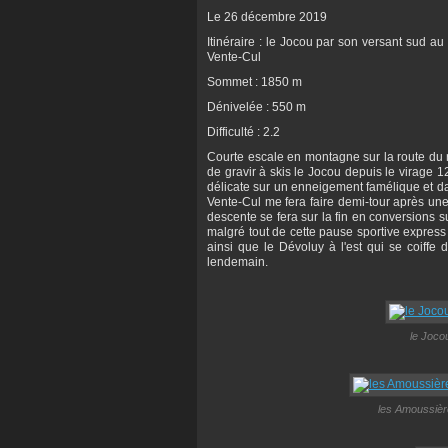
Le 26 décembre 2019
Itinéraire : le Jocou par son versant sud a
Vente-Cul
Sommet : 1850 m
Dénivelée : 550 m
Difficulté : 2.2
Courte escale en montagne sur la route du re
de gravir à skis le Jocou depuis le virage
délicate sur un enneigement famélique et dan
Vente-Cul me fera faire demi-tour après une
descente se fera sur la fin en conversions su
malgré tout de cette pause sportive express
ainsi que le Dévoluy à l'est qui se coiffe
lendemain.
le Joco
les Amoussièr