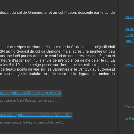
u départ du col de Grimone, arrêt au col Pigeon, descente par le col de
les d
les ru
sur le
plongé
tour des Alpes du Nord, près du col de la Croix Haute. L'objectif était
 1294 au nord-ouest du col de Grimone, mais, après une montée un peu
s une forêt parfois dense, le vent fort de nord près des cols Pigeon et
 heure d'ascension, nulle envie de m'envoler ou de me geler le c... La
r les 5 à 10 cm de neige posée sur l'herbe... et les cailloux ; il restera
bivoua
 de beaux points de vue sur les Baronnies et le Ventoux au sud-oues,t
 de son nuage lenticulaire en précurseur de la dégradation météo du
u vu depuis le col Pigeon, trop de vent
Morris
de Far
es vues depuis le bien nommé col Vente-Cul