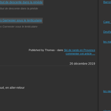
Barro
ébut de descente dans la pinède
Cape 
es Garnesier sous le lenticulaire
Devil'
les m
Published by Thomas
-
dans
Ski de rando en Provence
commenter cet article
…
26 décembre 2019
d, en aller-retour
les pi
réserv