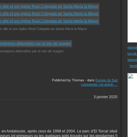
lle ville et son église Real Colegiata de Santa María la Mayor
plong
montagnes débordées par la mer de nuages
kayak
plage
besti
Published by Thomas
-
dans
Europe du Sud
commenter cet article
…
3 janvier 2020
n Andalousie, après ceux de 1998 et 2004. Le parc d’El Torcal situé
nneurs (et grimpeurs vu les quelques spits trouvés sur les gendarmes !)