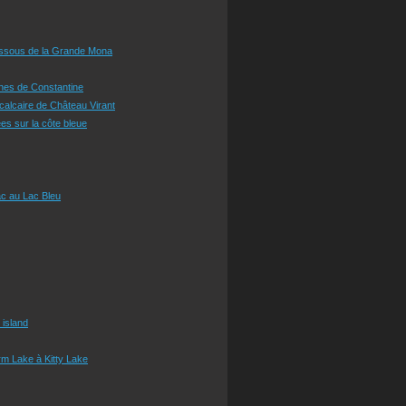
essous de la Grande Mona
ines de Constantine
 calcaire de Château Virant
es sur la côte bleue
c au Lac Bleu
 island
m Lake à Kitty Lake