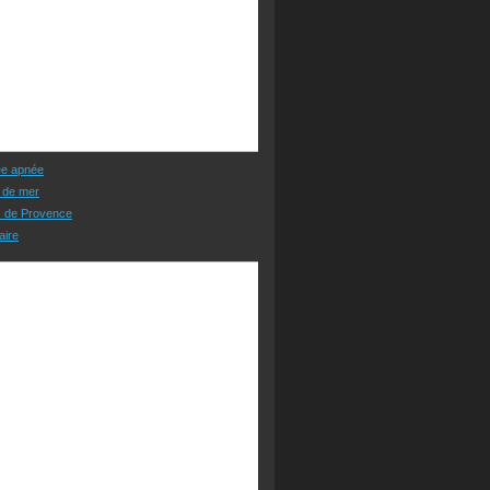
ée apnée
 de mer
s de Provence
aire