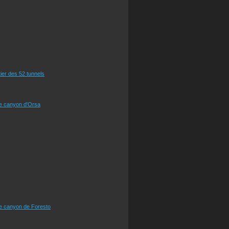
tier des 52 tunnels
le canyon d'Orsa
le canyon de Foresto