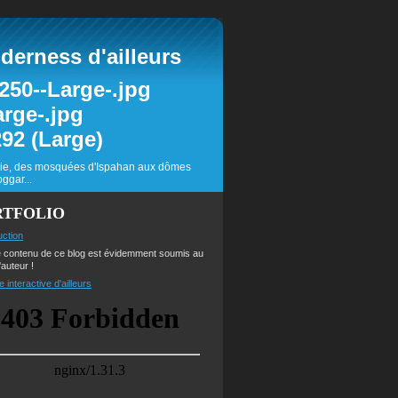
erness d'ailleurs
inie, des mosquées d'Ispahan aux dômes
ggar...
RTFOLIO
uction
e contenu de ce blog est évidemment soumis au
'auteur !
e interactive d'ailleurs