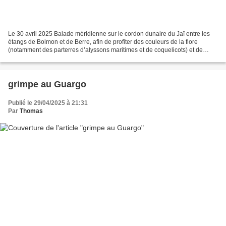
Le 30 avril 2025 Balade méridienne sur le cordon dunaire du Jaï entre les
étangs de Bolmon et de Berre, afin de profiter des couleurs de la flore
(notamment des parterres d’alyssons maritimes et de coquelicots) et de
l’avifaune de ces marais typés Camargue,...
grimpe au Guargo
Publié le 29/04/2025 à 21:31
Par
Thomas