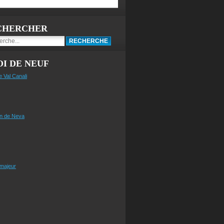
CHERCHER
I DE NEUF
e Val Canali
n de Neva
 majeur