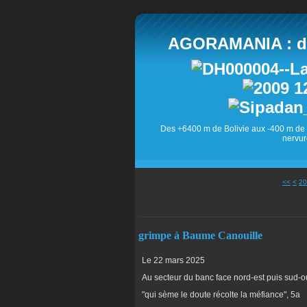
AGORAMANIA : des
Des +6400 m de Bolivie aux -400 m de 
nervur
10
<<
<
20
grimpe à Baume Canouille
Le 22 mars 2025
Au secteur du banc face nord-est puis sud-o
"qui sème le doute récolte la méfiance", 5a