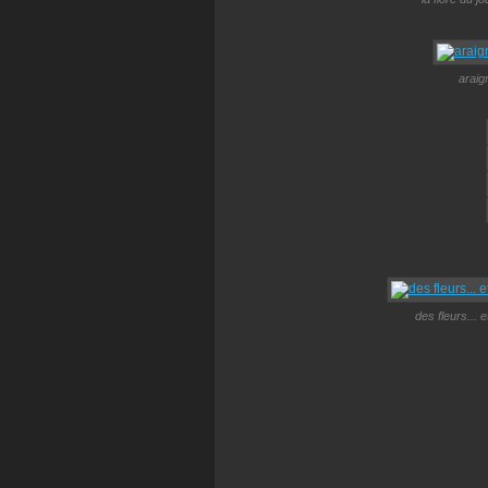
araig
des fleurs...