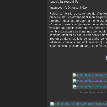
"Ludo", 5a, ressenti 5c
"intempourri", 5c ressenti 6a+
Retour sur le site de couennes de Vitrolle
préservé de l’environnement bien dégradé e
rapides, industries, aéroport et même stand
d’une quinzaine à vingtaine de mètres de h
vestiges de constructions de récupération
nombreux secteurs de couennes bien équipés,
secteurs étant reliés par un bon sentier bien
très dures dans les toits de la partie cent
(attention cotations souvent sévères !) 
colonnettes du secteur du banc, concrétions 
le magnifique calcaire 