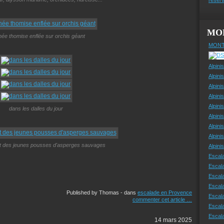
MO
née thomise enflée sur orchis géant
MONT
Alpini
Alpini
Alpini
Alpini
Alpini
dans les dalles du jour
Alpini
Alpini
Alpini
 et des jeunes pousses d'asperges sauvages
Alpin
Escal
Escal
Escala
Escal
Published by Thomas
-
dans
escalade en Provence
Escal
commenter cet article
…
Escala
Escala
14 mars 2025