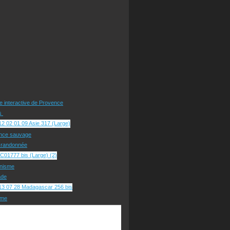
te interactive de Provence
rs
nce sauvage
e randonnée
nisme
ade
sme