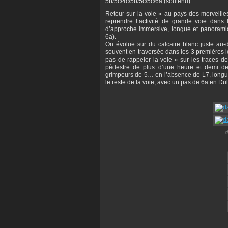
5b/5c/4c/5b/5c/5c/6a (soutenu)
Retour sur la voie « au pays des merveille
reprendre l’activité de grande voie dans
d’approche immersive, longue et panoramiq
6a).
On évolue sur du calcaire blanc juste au-
souvent en traversée dans les 3 premières l
pas de rappeler la voie « sur les traces de
pédestre de plus d’une heure et demi dep
grimpeurs de 5… en l’absence de L7, longue
le reste de la voie, avec un pas de 6a en Du
d