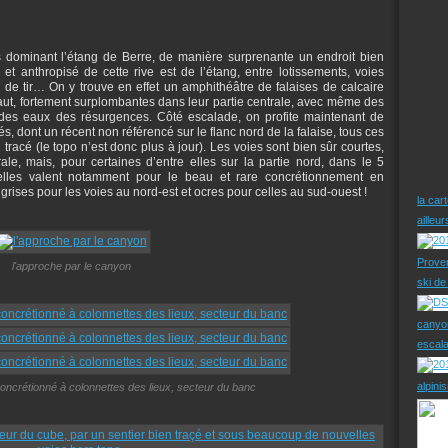
s dominant l’étang de Berre, de manière surprenante un endroit bien
t anthropisé de cette rive est de l’étang, entre lotissements, voies
 de tir… On y trouve en effet un amphithéâtre de falaises de calcaire
aut, fortement surplombantes dans leur partie centrale, avec même des
 des eaux des résurgences. Côté escalade, on profite maintenant de
 dont un récent non référencé sur le flanc nord de la falaise, tous ces
 tracé (le topo n’est donc plus à jour). Les voies sont bien sûr courtes,
rale, mais, pour certaines d’entre elles sur la partie nord, dans le 5
; elles valent notamment pour le beau et rare concrétionnement en
grises pour les voies au nord-est et ocres pour celles au sud-ouest !
la car
ailleu
Prove
l'approche par le canyon
ski d
canyo
escal
alpini
concrétionné à colonnettes des lieux, secteur du banc