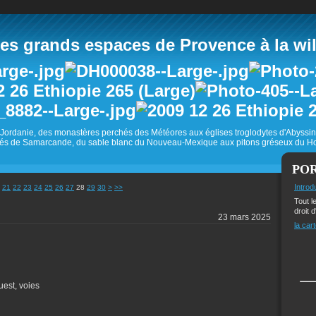
 grands espaces de Provence à la wild
Jordanie, des monastères perchés des Météores aux églises troglodytes d'Abyss
és de Samarcande, du sable blanc du Nouveau-Mexique aux pitons gréseux du Ho
PO
40
50
60
70
80
90
100
200
Introd
21
22
23
24
25
26
27
28
29
30
>
>>
Tout l
droit d
23 mars 2025
la cart
uest, voies