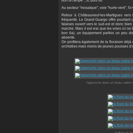
bon la rampe", 5c puis 6b
Au secteur "mosaïque", voie "hurle-vent", 5c
Retour à Châteauneuf-les-Martigues vers
fréquenté. Le Grand Guargo offre pourtant 
falaises ouvert vers le sud-est et donc bien 
marche. Mais il est vrai que les voies ici ne b
bon 6a), un équipement parfois un peu dist
absente.
On profitera également de la floraison déjà
orchidées mais moins de jeunes pousses d'a
l'approche dans un beau cadre r
la flore du j