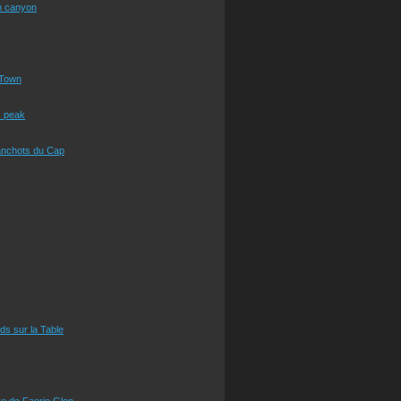
n canyon
Town
s peak
anchots du Cap
eds sur la Table
e de Faerie Glen