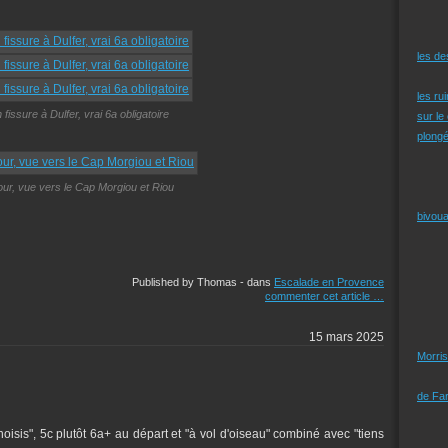
les d
les ru
 fissure à Dulfer, vrai 6a obligatoire
sur le
plongé
our, vue vers le Cap Morgiou et Riou
bivoua
Published by Thomas
-
dans
Escalade en Provence
commenter cet article
…
15 mars 2025
Morris
de Far
oisis", 5c plutôt 6a+ au départ et "à vol d'oiseau" combiné avec "tiens