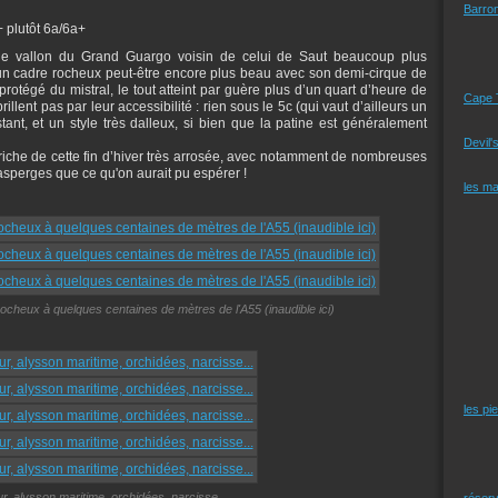
Barro
+ plutôt 6a/6a+
 le vallon du Grand Guargo voisin de celui de Saut beaucoup plus
un cadre rocheux peut-être encore plus beau avec son demi-cirque de
protégé du mistral, le tout atteint par guère plus d’un quart d’heure de
Cape 
rillent pas par leur accessibilité : rien sous le 5c (qui vaut d’ailleurs un
ant, et un style très dalleux, si bien que la patine est généralement
Devil'
 riche de cette fin d’hiver très arrosée, avec notamment de nombreuses
sperges que ce qu'on aurait pu espérer !
les m
ocheux à quelques centaines de mètres de l'A55 (inaudible ici)
les pi
our, alysson maritime, orchidées, narcisse...
réserv