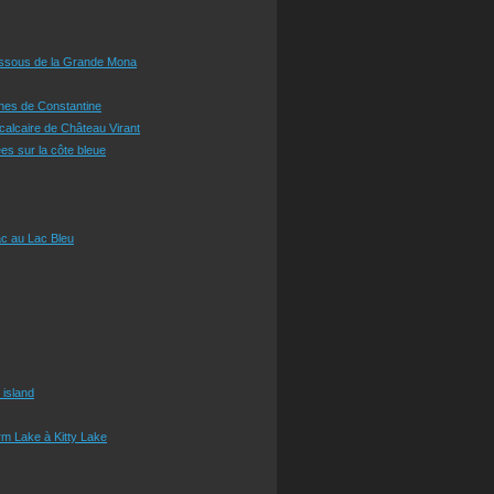
essous de la Grande Mona
ines de Constantine
 calcaire de Château Virant
es sur la côte bleue
c au Lac Bleu
 island
m Lake à Kitty Lake