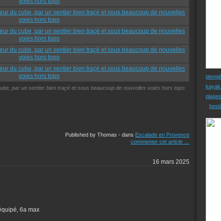
plong
kayak
cube, par un sentier bien traçé et sous beaucoup de nouvelles voies hors topo
plage
besti
Published by Thomas
-
dans
Escalade en Provence
commenter cet article
…
16 mars 2025
 équipé, 6a max