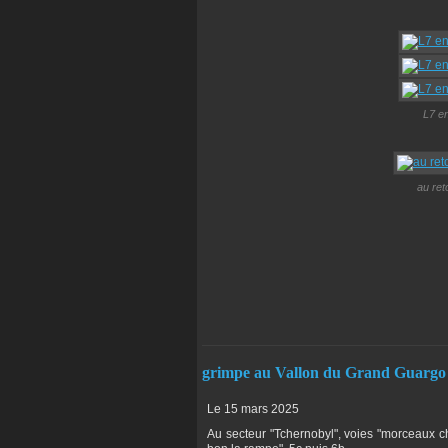
L7 en
au ret
grimpe au Vallon du Grand Guargo
Le 15 mars 2025
Au secteur "Tchernobyl", voies "morceaux ch