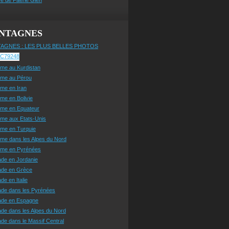
NTAGNES
AGNES : LES PLUS BELLES PHOTOS
sme au Kurdistan
sme au Pérou
sme en Iran
sme en Bolivie
sme en Equateur
sme aux Etats-Unis
sme en Turquie
sme dans les Alpes du Nord
isme en Pyrénées
ade en Jordanie
ade en Grèce
de en Italie
ade dans les Pyrénées
ade en Espagne
de dans les Alpes du Nord
de dans le Massif Central