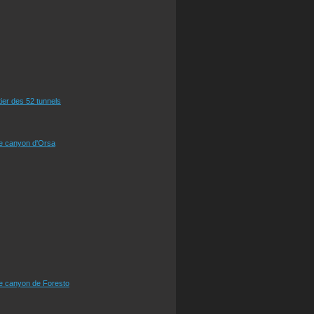
tier des 52 tunnels
le canyon d'Orsa
le canyon de Foresto