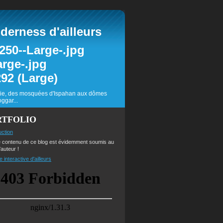
erness d'ailleurs
inie, des mosquées d'Ispahan aux dômes
ggar...
RTFOLIO
uction
e contenu de ce blog est évidemment soumis au
'auteur !
e interactive d'ailleurs