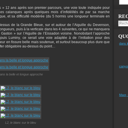
s » 12 ans après son premier parcours, une voie toute indiquée pour
 les calanques après quelques mois d’infidélités de par sa marche
RE
ue, et sa difficulté modérée (du 5 hormis une longueur terminale en
dessus de la Grande Bleue, sur et autour de l’Aiguille du Devenson,
ongueurs, puis à la verticale dans les 4 suivantes, ce qui ne manquera
 Gaston » sur l’Aiguille de l’Eissadon voisine. Nonobstant l’approche
QUO
uis Luminy, ce serait une voie adaptée à de l’initiation pour des
ur en fissure belle mais soutenue, et surtout beaucoup plus dure que
dans l
lfer obligatoire au-dessus du point…
canyo
ans la belle et longue approche
Maor,
L2, le blanc sur le bleu