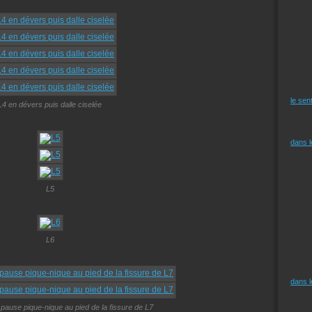
le sen
L4 en dévers puis dalle ciselée
dans 
L5
L6
dans 
 pause pique-nique au pied de la fissure de L7