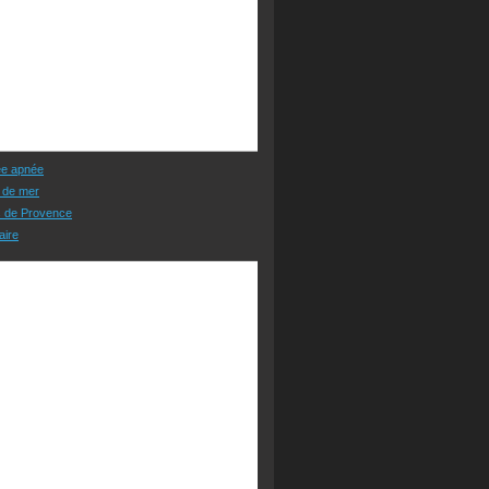
ée apnée
 de mer
s de Provence
aire