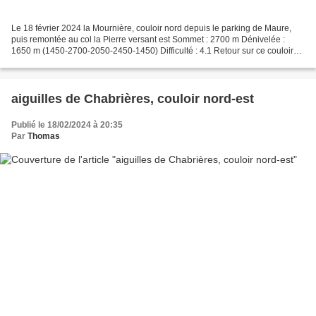
Le 18 février 2024 la Mournière, couloir nord depuis le parking de Maure,
puis remontée au col la Pierre versant est Sommet : 2700 m Dénivelée :
1650 m (1450-2700-2050-2450-1450) Difficulté : 4.1 Retour sur ce couloir
nord déjà parcouru en aller-retour...
aiguilles de Chabrières, couloir nord-est
Publié le 18/02/2024 à 20:35
Par
Thomas