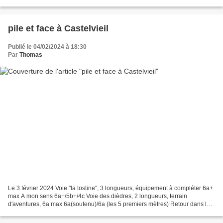
à Sormiou, secteur « archipel...
pile et face à Castelvieil
Publié le 04/02/2024 à 18:30
Par
Thomas
Le 3 février 2024 Voie "la tostine", 3 longueurs, équipement à compléter 6a+
max A mon sens 6a+/5b+/4c Voie des dièdres, 2 longueurs, terrain
d'aventures, 6a max 6a(soutenu)/6a (les 5 premiers mètres) Retour dans les
calanques après plusieurs semaines...