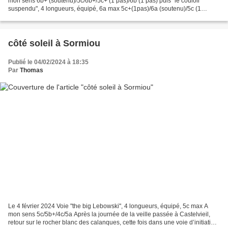
mon sens 6b+ (soutenu)/5c/6b+/5c+ (1 pas)/6b (1 pas) puis "le couloir
suspendu", 4 longueurs, équipé, 6a max 5c+(1pas)/6a (soutenu)/5c (1
pas)/6a (soutenu) Retour sur la face sud...
côté soleil à Sormiou
Publié le 04/02/2024 à 18:35
Par
Thomas
Le 4 février 2024 Voie "the big Lebowski", 4 longueurs, équipé, 5c max A
mon sens 5c/5b+/4c/5a Après la journée de la veille passée à Castelvieil,
retour sur le rocher blanc des calanques, cette fois dans une voie d’initiation