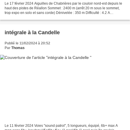
Le 17 février 2024 Aiguilles de Chabrières par le couloir nord-est depuis le
haut des pistes de Réallon Sommet : 2400 m (arrêt 20 m sous le sommet,
trop expo en solo et sans corde) Dénivelée : 350 m Difficulté : 4.2 A
l’occasion d’une journée de ski de...
intégrale à la Candelle
Publié le 11/02/2024 à 20:52
Par
Thomas
Le 11 février 2024 Voies "sound patrol", 5 longueurs, équipé, 6b+ max A