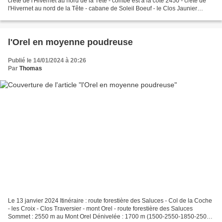
crête de l'Hivernet au nord de la Tête - combe est à la cote 2450 - crête de
l'Hivernet au nord de la Tête - cabane de Soleil Boeuf - le Clos Jaunier
Sommet : 2750 m sur la crête...
l'Orel en moyenne poudreuse
Publié le 14/01/2024 à 20:26
Par
Thomas
Le 13 janvier 2024 Itinéraire : route forestière des Saluces - Col de la Coche
- les Croix - Clos Traversier - mont Orel - route forestière des Saluces
Sommet : 2550 m au Mont Orel Dénivelée : 1700 m (1500-2550-1850-2500-