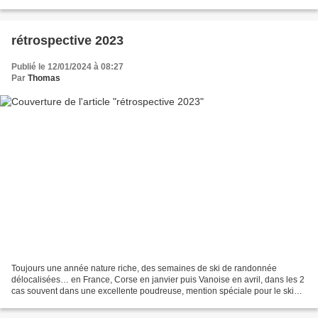
1500) Difficulté : 2.2 Retour...
rétrospective 2023
Publié le 12/01/2024 à 08:27
Par
Thomas
Toujours une année nature riche, des semaines de ski de randonnée
délocalisées… en France, Corse en janvier puis Vanoise en avril, dans les 2
cas souvent dans une excellente poudreuse, mention spéciale pour le ski
autour du Cintu, grandiose et sauvage...