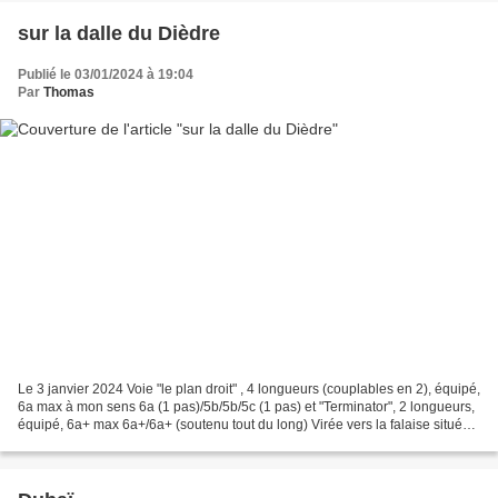
sur la dalle du Dièdre
Publié le 03/01/2024 à 19:04
Par
Thomas
Le 3 janvier 2024 Voie "le plan droit" , 4 longueurs (couplables en 2), équipé,
6a max à mon sens 6a (1 pas)/5b/5b/5c (1 pas) et "Terminator", 2 longueurs,
équipé, 6a+ max 6a+/6a+ (soutenu tout du long) Virée vers la falaise située
juste au nord du Dièdre...