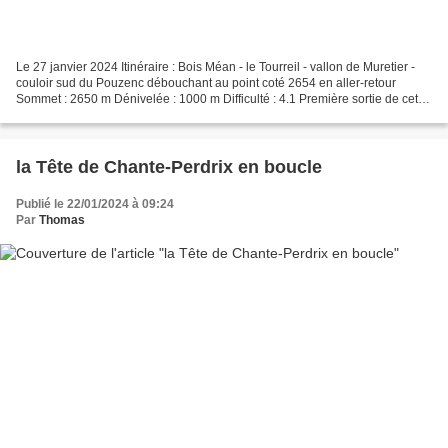
Le 27 janvier 2024 Itinéraire : Bois Méan - le Tourreil - vallon de Muretier -
couloir sud du Pouzenc débouchant au point coté 2654 en aller-retour
Sommet : 2650 m Dénivelée : 1000 m Difficulté : 4.1 Première sortie de cette
virée de 5 jours, sur la route...
la Tête de Chante-Perdrix en boucle
Publié le 22/01/2024 à 09:24
Par
Thomas