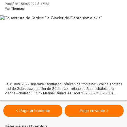
Publié le 15/04/2022 à 17:28
Par
Thomas
Le 15 avril 2022 Itinéraire : sommet du télécabine "moraine" - col de Thorens
- col de Gébroulaz - glacier de Gébroulaz - refuge du Saut - chalet de la
Plagne - chalet du Fruit - Méribel Dénivelée : 650 m (2800-3450-1700)
Difficulté : 2.3 Retour sur cet...
< Page précédente
Page suivante >
Hébergé par Overblog