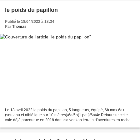
le poids du papillon
Publié le 18/04/2022 à 18:34
Par
Thomas
Le 18 avril 2022 le poids du papillon, 5 longueurs, équipé, 6b max 6a+
(soutenu et athlétique sur 10 mètres)/6a/6b(1 pas)/6a/4c Retour sur cette
voie déjà parcourue en 2018 dans sa version terrain d’aventures en rocher
humide et encore fragile, et cette...