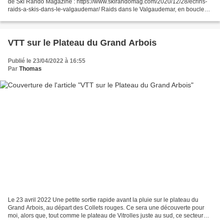
de Ski Rando Magazine : https://www.skirandomag.com/2020/12/28/ecrins-
raids-a-skis-dans-le-valgaudemar/ Raids dans le Valgaudemar, en boucles
au-dessus du U Des plus grandes...
VTT sur le Plateau du Grand Arbois
Publié le 23/04/2022 à 16:55
Par
Thomas
Le 23 avril 2022 Une petite sortie rapide avant la pluie sur le plateau du
Grand Arbois, au départ des Collets rouges. Ce sera une découverte pour
moi, alors que, tout comme le plateau de Vitrolles juste au sud, ce secteur