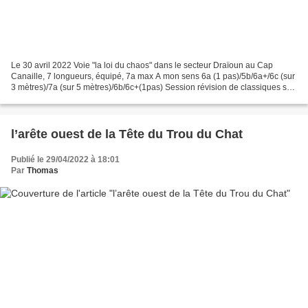
Le 30 avril 2022 Voie "la loi du chaos" dans le secteur Draïoun au Cap
Canaille, 7 longueurs, équipé, 7a max A mon sens 6a (1 pas)/5b/6a+/6c (sur
3 mètres)/7a (sur 5 mètres)/6b/6c+(1pas) Session révision de classiques sur
la falaise du Draïoun et la première...
l’arête ouest de la Tête du Trou du Chat
Publié le 29/04/2022 à 18:01
Par
Thomas