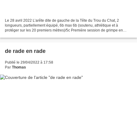
Le 28 avril 2022 L’arête dite de gauche de la Tête du Trou du Chat, 2
longueurs, partiellement équipé, 6b max 6b (soutenu, athlétique et à
protéger sur les 20 premiers mètres)/5c Première session de grimpe en
soirée de l’année, dans des conditions idéales,...
de rade en rade
Publié le 29/04/2022 à 17:58
Par
Thomas