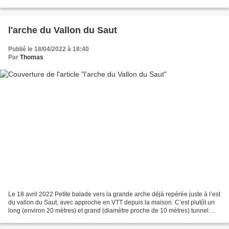
regorge de jolis monotraces...
l'arche du Vallon du Saut
Publié le 18/04/2022 à 18:40
Par
Thomas
Le 18 avril 2022 Petite balade vers la grande arche déjà repérée juste à l’est
du vallon du Saut, avec approche en VTT depuis la maison. C’est plutôt un
long (environ 20 mètres) et grand (diamètre proche de 10 mètres) tunnel
traversant, accessible facilement...