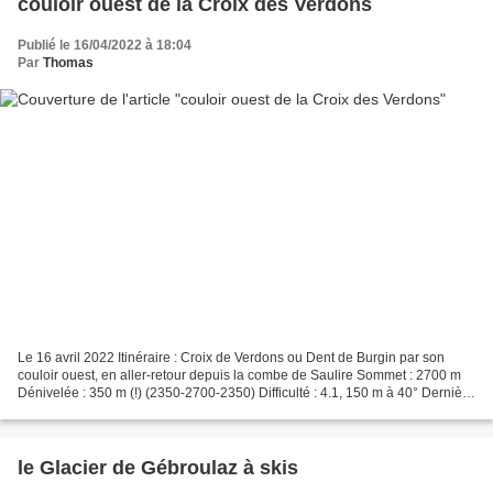
couloir ouest de la Croix des Verdons
Publié le 16/04/2022 à 18:04
Par
Thomas
Le 16 avril 2022 Itinéraire : Croix de Verdons ou Dent de Burgin par son
couloir ouest, en aller-retour depuis la combe de Saulire Sommet : 2700 m
Dénivelée : 350 m (!) (2350-2700-2350) Difficulté : 4.1, 150 m à 40° Dernière
sortie « peaux de phoque »...
le Glacier de Gébroulaz à skis