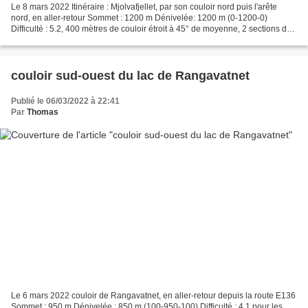
Le 8 mars 2022 Itinéraire : Mjolvafjellet, par son couloir nord puis l'arête
nord, en aller-retour Sommet : 1200 m Dénivelée: 1200 m (0-1200-0)
Difficulté : 5.2, 400 mètres de couloir étroit à 45° de moyenne, 2 sections de
moins de 2 mètres de large à...
couloir sud-ouest du lac de Rangavatnet
Publié le 06/03/2022 à 22:41
Par
Thomas
Le 6 mars 2022 couloir de Rangavatnet, en aller-retour depuis la route E136
Sommet : 950 m Dénivelée : 850 m (100-950-100) Difficulté : 4.1 pour les