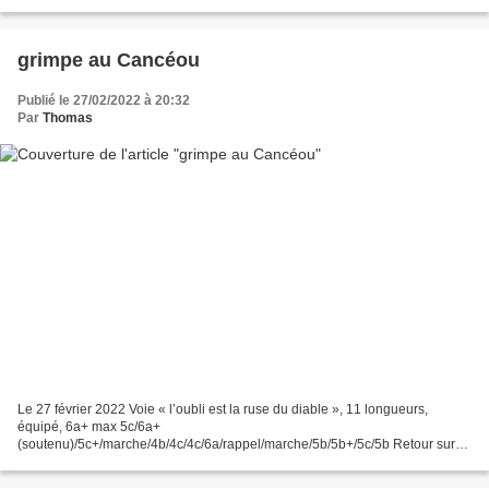
fond le Viso à droite...
grimpe au Cancéou
Publié le 27/02/2022 à 20:32
Par
Thomas
Le 27 février 2022 Voie « l’oubli est la ruse du diable », 11 longueurs,
équipé, 6a+ max 5c/6a+
(soutenu)/5c+/marche/4b/4c/4c/6a/rappel/marche/5b/5b+/5c/5b Retour sur
cette grande voie d’escalade équipée récemment au Cancéou, « l’oubli est
la ruse du diable...