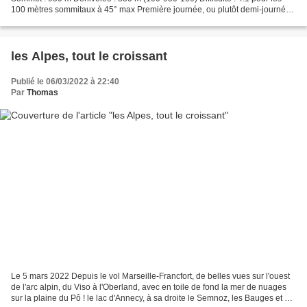
100 mètres sommitaux à 45° max Première journée, ou plutôt demi-journée
de ce quatrième voyage à skis...
les Alpes, tout le croissant
Publié le 06/03/2022 à 22:40
Par
Thomas
Le 5 mars 2022 Depuis le vol Marseille-Francfort, de belles vues sur l'ouest
de l'arc alpin, du Viso à l'Oberland, avec en toile de fond la mer de nuages
sur la plaine du Pô ! le lac d'Annecy, à sa droite le Semnoz, les Bauges et au