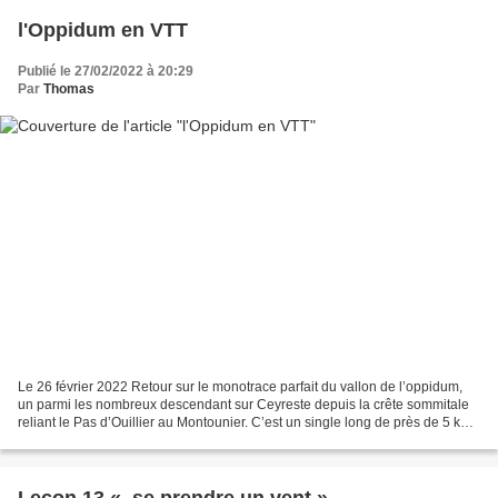
l'Oppidum en VTT
Publié le 27/02/2022 à 20:29
Par
Thomas
Le 26 février 2022 Retour sur le monotrace parfait du vallon de l’oppidum,
un parmi les nombreux descendant sur Ceyreste depuis la crête sommitale
reliant le Pas d’Ouillier au Montounier. C’est un single long de près de 5 km
pour une dénivelée de moins...
Leçon 13 « se prendre un vent »