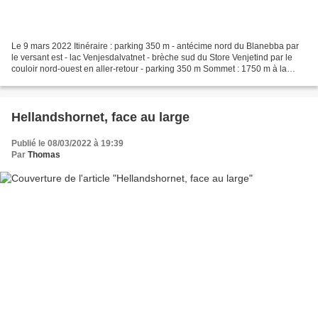
Le 9 mars 2022 Itinéraire : parking 350 m - antécime nord du Blanebba par
le versant est - lac Venjesdalvatnet - brèche sud du Store Venjetind par le
couloir nord-ouest en aller-retour - parking 350 m Sommet : 1750 m à la
brèche sud du Store Venjetind...
Hellandshornet, face au large
Publié le 08/03/2022 à 19:39
Par
Thomas