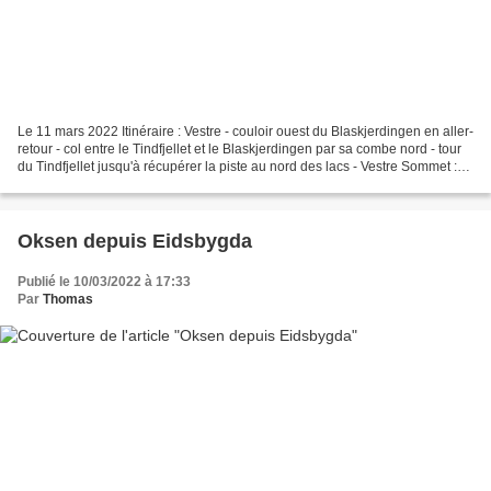
Le 11 mars 2022 Itinéraire : Vestre - couloir ouest du Blaskjerdingen en aller-
retour - col entre le Tindfjellet et le Blaskjerdingen par sa combe nord - tour
du Tindfjellet jusqu'à récupérer la piste au nord des lacs - Vestre Sommet :
1000 m au Blaskjerdingen...
Oksen depuis Eidsbygda
Publié le 10/03/2022 à 17:33
Par
Thomas