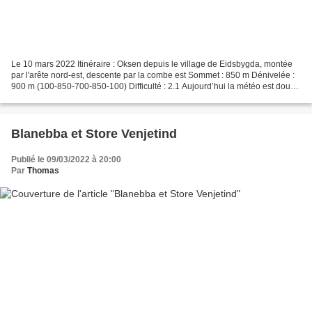
Le 10 mars 2022 Itinéraire : Oksen depuis le village de Eidsbygda, montée
par l'arête nord-est, descente par la combe est Sommet : 850 m Dénivelée :
900 m (100-850-700-850-100) Difficulté : 2.1 Aujourd’hui la météo est douce
et nuageuse par un flux qui...
Blanebba et Store Venjetind
Publié le 09/03/2022 à 20:00
Par
Thomas