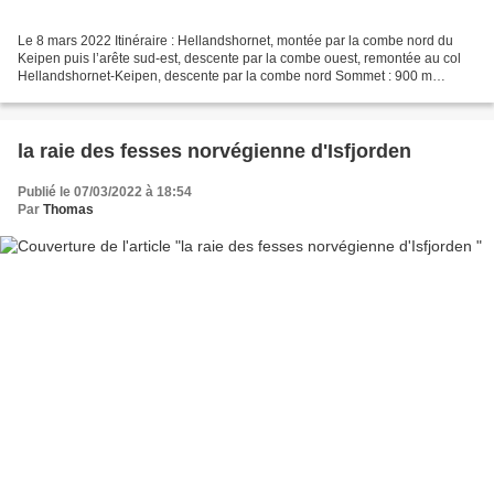
Le 8 mars 2022 Itinéraire : Hellandshornet, montée par la combe nord du
Keipen puis l’arête sud-est, descente par la combe ouest, remontée au col
Hellandshornet-Keipen, descente par la combe nord Sommet : 900 m
Dénivelée : 1300 m (0-900-400-800-0) Difficulté...
la raie des fesses norvégienne d'Isfjorden
Publié le 07/03/2022 à 18:54
Par
Thomas