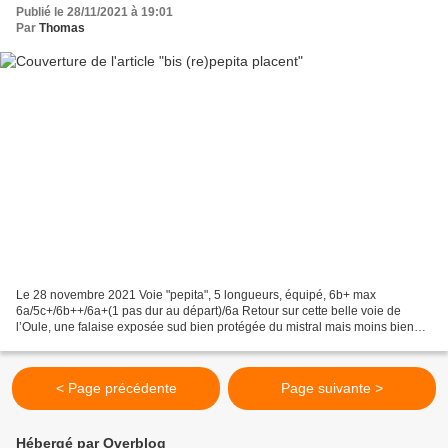
Publié le 28/11/2021 à 19:01
Par
Thomas
Le 28 novembre 2021 Voie "pepita", 5 longueurs, équipé, 6b+ max
6a/5c+/6b++/6a+(1 pas dur au départ)/6a Retour sur cette belle voie de
l’Oule, une falaise exposée sud bien protégée du mistral mais moins bien
pourvue en voies équipées, « Pepita » constituant...
< Page précédente
Page suivante >
Hébergé par Overblog