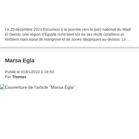
Le 29 décembre 2021 Excursion à la journée vers le parc national du Wadi
El Gemal, une région d’Egypte riche bien sûr de ses récifs coralliens et
herbiers mais aussi de mangrove et de zones steppiques au-dessus. Le
parc a surtout permis d’éviter toute...
Marsa Egla
Publié le 01/01/2022 à 18:50
Par
Thomas