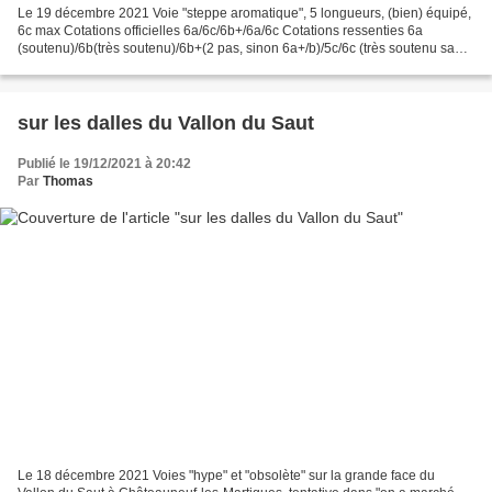
Le 19 décembre 2021 Voie "steppe aromatique", 5 longueurs, (bien) équipé,
6c max Cotations officielles 6a/6c/6b+/6a/6c Cotations ressenties 6a
(soutenu)/6b(très soutenu)/6b+(2 pas, sinon 6a+/b)/5c/6c (très soutenu sauf
les 5 derniers mètres) Avec cet...
sur les dalles du Vallon du Saut
Publié le 19/12/2021 à 20:42
Par
Thomas
Le 18 décembre 2021 Voies "hype" et "obsolète" sur la grande face du