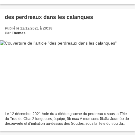
sentier douanier panoramique et...
des perdreaux dans les calanques
Publié le 12/12/2021 à 20:38
Par
Thomas
Le 12 décembre 2021 Voie du « dièdre gauche du perdreau » sous la Tête
du Trou du Chat 2 longueurs, équipé, 5b max A mon sens 5b/5a Journée de
découverte et d’initiation au-dessus des Goudes, sous la Tête du trou du
chat et ses dalles du perdreau. En...