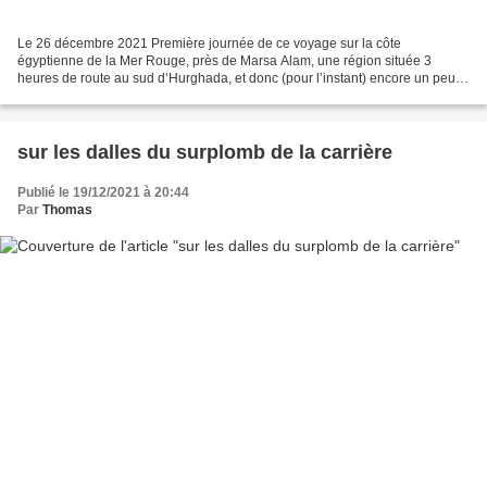
Le 26 décembre 2021 Première journée de ce voyage sur la côte
égyptienne de la Mer Rouge, près de Marsa Alam, une région située 3
heures de route au sud d’Hurghada, et donc (pour l’instant) encore un peu à
l’écart de la frénésie touristique qui a atteint...
sur les dalles du surplomb de la carrière
Publié le 19/12/2021 à 20:44
Par
Thomas