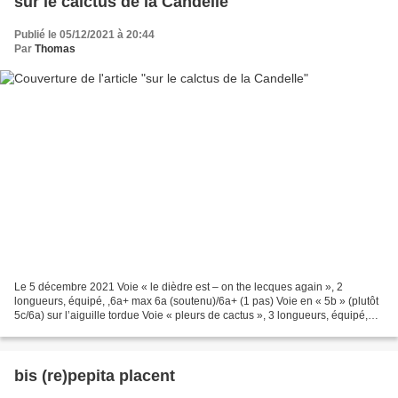
sur le calctus de la Candelle
Publié le 05/12/2021 à 20:44
Par
Thomas
Le 5 décembre 2021 Voie « le dièdre est – on the lecques again », 2
longueurs, équipé, ,6a+ max 6a (soutenu)/6a+ (1 pas) Voie en « 5b » (plutôt
5c/6a) sur l’aiguille tordue Voie « pleurs de cactus », 3 longueurs, équipé,
6b+ max 6b (soutenu)/6b/ 6b+ Retour...
bis (re)pepita placent