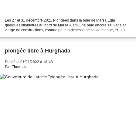
Les 27 et 31 décembre 2021 Plongées dans la baie de Marsa Egla
quelques kilomètres au nord de Marsa Alam, une baie encore sauvage et
vierge de constructions, connue pour la richesse de sa vie marine, et lieu
donc de nombreuses plongées apnée ou bouteille...
plongée libre à Hurghada
Publié le 01/01/2022 à 18:48
Par
Thomas