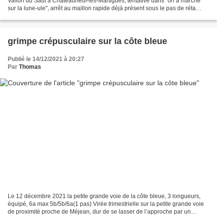
Vallon du Saut à Châteauneuf-les-Martigues, tentative dans "on a marché
sur la lune-ule", arrêt au maillon rapide déjà présent sous le pas de réta
patiné... Voies "Diane", "Géode" et...
grimpe crépusculaire sur la côte bleue
Publié le 14/12/2021 à 20:27
Par
Thomas
Le 12 décembre 2021 la petite grande voie de la côte bleue, 3 longueurs,
équipé, 6a max 5b/5b/6a(1 pas) Virée trimestrielle sur la petite grande voie
de proximité proche de Méjean, dur de se lasser de l’approche par un