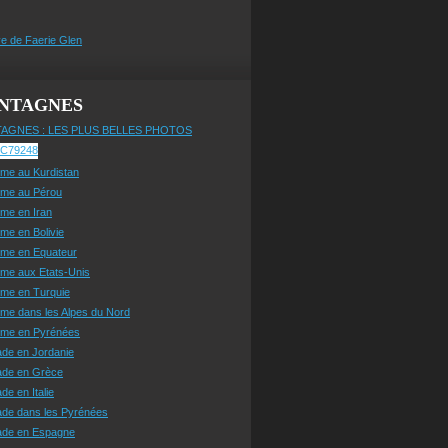
e de Faerie Glen
NTAGNES
AGNES : LES PLUS BELLES PHOTOS
sme au Kurdistan
sme au Pérou
sme en Iran
sme en Bolivie
sme en Equateur
sme aux Etats-Unis
sme en Turquie
sme dans les Alpes du Nord
isme en Pyrénées
ade en Jordanie
ade en Grèce
de en Italie
ade dans les Pyrénées
ade en Espagne