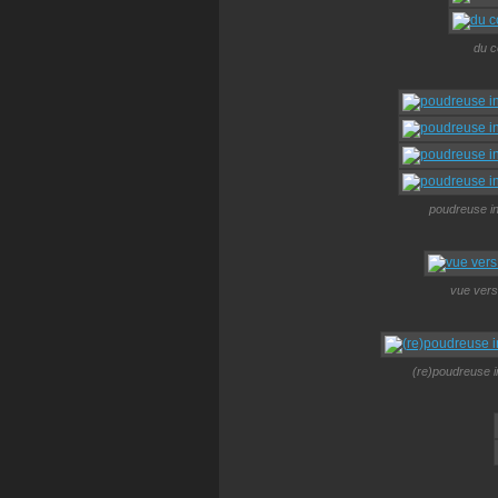
du c
poudreuse in
vue vers 
(re)poudreuse i