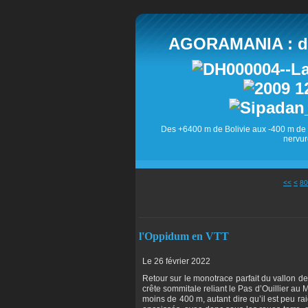
AGORAMANIA : des
Des +6400 m de Bolivie aux -400 m de 
nervur
10
20
30
40
50
60
70
<<
<
80
l'Oppidum en VTT
Le 26 février 2022
Retour sur le monotrace parfait du vallon 
crête sommitale reliant le Pas d’Ouillier au
moins de 400 m, autant dire qu’il est peu rai