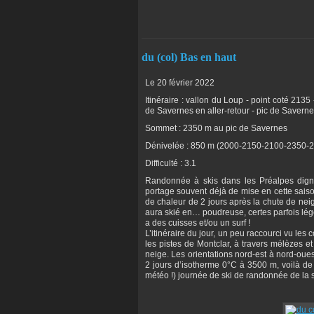
du (col) Bas en haut
Le 20 février 2022
Itinéraire : vallon du Loup - point coté 2135
de Savernes en aller-retour - pic de Saverne
Sommet : 2350 m au pic de Savernes
Dénivelée : 850 m (2000-2150-2100-2350-
Difficulté : 3.1
Randonnée à skis dans les Préalpes dignoi
portage souvent déjà de mise en cette sais
de chaleur de 2 jours après la chute de nei
aura skié en… poudreuse, certes parfois lég
a des cuisses et/ou un surf !
L’itinéraire du jour, un peu raccourci vu les
les pistes de Montclar, à travers mélèzes e
neige. Les orientations nord-est à nord-oue
2 jours d’isotherme 0°C à 3500 m, voilà de 
météo !) journée de ski de randonnée de la 