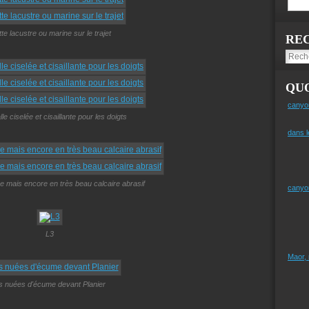
tte lacustre ou marine sur le trajet
RE
QUO
canyo
le ciselée et cisaillante pour les doigts
dans l
e mais encore en très beau calcaire abrasif
canyo
L3
Maor,
es nuées d'écume devant Planier