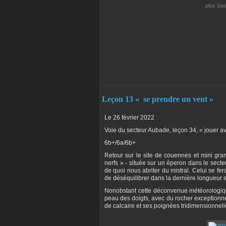
plus bas
Leçon 13 « se prendre un vent »
Le 26 février 2022
Voie du secteur Aubade, leçon 34, « jouer a
6b+/6a/6b+
Retour sur le site de couennes et mini gr
nerfs » - située sur un éperon dans le sect
de quoi nous abriter du mistral. Celui se fe
de déséquilibrer dans la dernière longueur 
Nonobstant cette déconvenue météorologique
peau des doigts, avec du rocher exception
de calcaire et ses poignées tridimensionnell