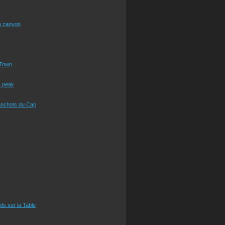
n canyon
Town
s peak
anchots du Cap
eds sur la Table