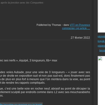
 après la jonction avec les Conquettes
Published by Thomas
-
dans
VTT en Provence
commenter cet article
…
plong
27 février 2022
kayak
plage
besti
vec ses nerfs », équipé, 3 longueurs, 6b+ max
andes voies Aubade, pour une voie de 3 longueurs – « jouer avec ses
eur de droite en exposition sud et non pas sud-est, donc finalement pas
ra de plus en plus fort à mesure que l’on montera dans la voie, au point
et de rendre les rappels compliqués.
, c’est une belle voie en rocher neuf, abrasif au point de décaper la
nellement sculpté par endroits comme dans L2 avec ses moucharabiehs
es.