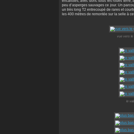
encaissés, avec donc sous les roues terre, 
peu d’asperges sauvages ce jour. Un parcours
un très long T2 entrecoupé de rares et court
les 400 mètres de remontée sur la selle à ceu
vue vers le
le va