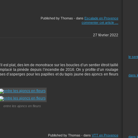
Published by Thomas
-
dans
Escalade en Provence
commenter cet article
…
27 février 2022
le sen
l est plat, des km de monotrace sur les boucles d’un sentier étroit taillé
emplacé la pinède depuis l’incendie de 2016. On y profite d’un roulage
ses d’asperges pour les papilles et du tapis jaune des ajoncs en fleurs
dans 
entre les ajoncs en fleurs
Published by Thomas
-
dans
VTT en Provence
dans 