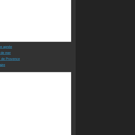
ée apnée
 de mer
s de Provence
aire