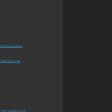
tier des 52 tunnels
le canyon d'Orsa
le canyon de Foresto