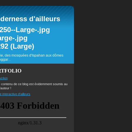
erness d'ailleurs
inie, des mosquées d'Ispahan aux dômes
ggar...
RTFOLIO
uction
e contenu de ce blog est évidemment soumis au
'auteur !
e interactive d'ailleurs