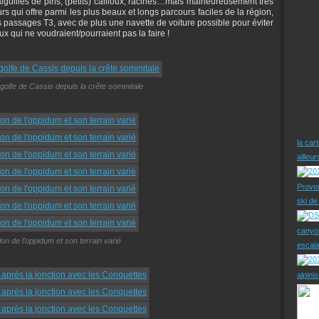
aiguilles de pins, (petits) cailloux, racines…mais malheureusement très
 qui offre parmi les plus beaux et longs parcours faciles de la région,
s passages T3, avec de plus une navette de voiture possible pour éviter
x qui ne voudraient/pourraient pas la faire !
 golfe de Cassis depuis la crête sommitale
la car
ailleu
Prove
ski d
canyo
llon de l'oppidum et son terrain varié
escal
alpini