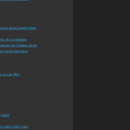
essous de la Grande Mona
ines de Constantine
 calcaire de Château Virant
es sur la côte bleue
c au Lac Bleu
 island
m Lake à Kitty Lake