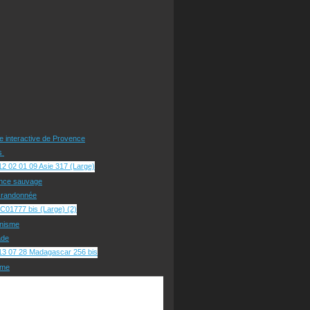
te interactive de Provence
rs
nce sauvage
e randonnée
nisme
ade
sme