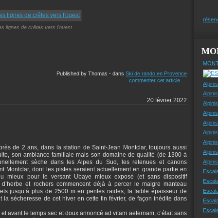
réserv
es lignes de crêtes vers l'ouest
MO
MONT
Published by Thomas
-
dans
Ski de rando en Provence
commenter cet article
…
Alpini
Alpini
20 février 2022
Alpini
Alpini
Alpini
Alpini
Alpini
rès de 2 ans, dans la station de Saint-Jean Montclar, toujours aussi
Alpini
duite, son ambiance familiale mais son domaine de qualité (de 1300 à
nnellement sèche dans les Alpes du Sud, les retenues et canons
Alpin
nt Montclar, dont les pistes seraient actuellement en grande partie en
Escal
peu mieux pour le versant Ubaye mieux exposé (et sans dispositif
Escal
es d’herbe et rochers commencent déjà à percer le maigre manteau
ts jusqu’à plus de 2500 m en pentes raides, la faible épaisseur de
Escala
 la sécheresse de cet hiver en cette fin février, de façon inédite dans
Escal
Escal
i, et avant le temps sec et doux annoncé ad vitam aeternam, c’était sans