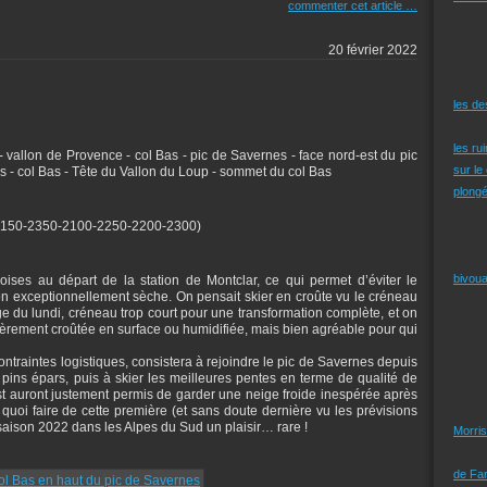
commenter cet article
…
20 février 2022
les d
les ru
 - vallon de Provence - col Bas - pic de Savernes - face nord-est du pic
sur le
s - col Bas - Tête du Vallon du Loup - sommet du col Bas
plongé
2150-2350-2100-2250-2200-2300)
bivoua
ses au départ de la station de Montclar, ce qui permet d’éviter le
on exceptionnellement sèche. On pensait skier en croûte vu le créneau
ge du lundi, créneau trop court pour une transformation complète, et on
èrement croûtée en surface ou humidifiée, mais bien agréable pour qui
 contraintes logistiques, consistera à rejoindre le pic de Savernes depuis
t pins épars, puis à skier les meilleures pentes en terme de qualité de
st auront justement permis de garder une neige froide inespérée après
quoi faire de cette première (et sans doute dernière vu les prévisions
saison 2022 dans les Alpes du Sud un plaisir… rare !
Morris
de Far