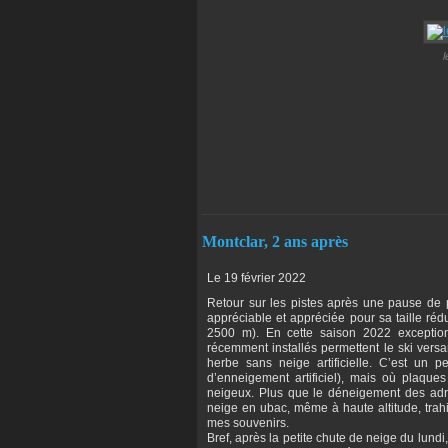
l
Montclar, 2 ans après
Le 19 février 2022
Retour sur les pistes après une pause de p
appréciable et appréciée pour sa taille ré
2500 m). En cette saison 2022 exceptio
récemment installés permettent le ski versa
herbe sans neige artificielle. C’est un 
d’enneigement artificiel), mais où plaqu
neigeux. Plus que le déneigement des adre
neige en ubac, même à haute altitude, trahit
mes souvenirs.
Bref, après la petite chute de neige du lund