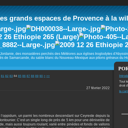
 grands espaces de Provence à la wild
Jordanie, des monastères perchés des Météores aux églises troglodytes d'Abyss
és de Samarcande, du sable blanc du Nouveau-Mexique aux pitons gréseux du Ho
PO
100
200
Introd
81
82
83
84
85
86
87
88
89
90
>
>>
Tout l
droit d
27 février 2022
la cart
de l’oppidum, un parmi les nombreux descendant sur Ceyreste depuis la
 Montounier. C’est un single long de près de 5 km pour une dénivelée de
de, mais aussi toujours roulant, varié entre pinèdes et fonds de vallons