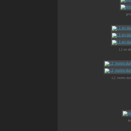
gro
L1 en dal
L2, moins dur
l