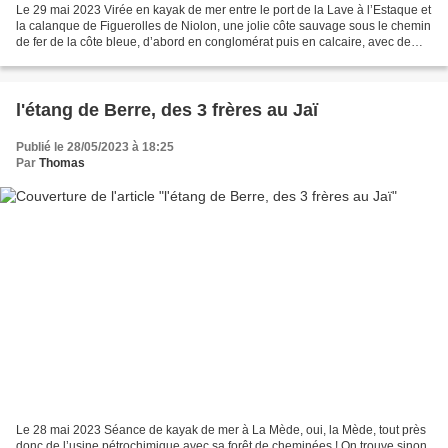
Le 29 mai 2023 Virée en kayak de mer entre le port de la Lave à l’Estaque et
la calanque de Figuerolles de Niolon, une jolie côte sauvage sous le chemin
de fer de la côte bleue, d’abord en conglomérat puis en calcaire, avec de
nombreuses haltes intéressantes...
l'étang de Berre, des 3 frères au Jaï
Publié le 28/05/2023 à 18:25
Par
Thomas
Le 28 mai 2023 Séance de kayak de mer à La Mède, oui, la Mède, tout près
donc de l’usine pétrochimique avec sa forêt de cheminées ! On trouve sinon