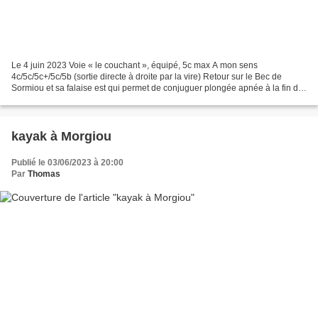
Le 4 juin 2023 Voie « le couchant », équipé, 5c max A mon sens
4c/5c/5c+/5c/5b (sortie directe à droite par la vire) Retour sur le Bec de
Sormiou et sa falaise est qui permet de conjuguer plongée apnée à la fin de
l’approche et escalade sur de nombreuses...
kayak à Morgiou
Publié le 03/06/2023 à 20:00
Par
Thomas