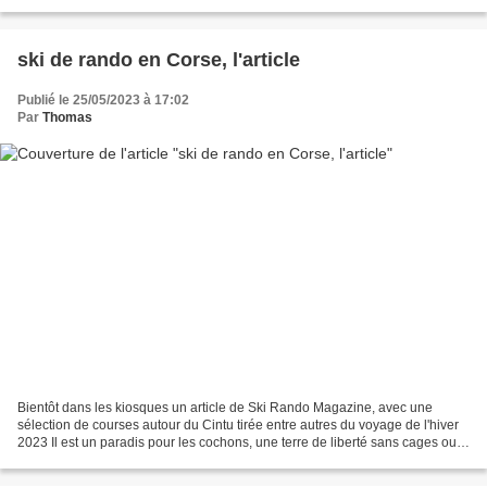
louvoie au plus facile dans le relief psychédélique...
ski de rando en Corse, l'article
Publié le 25/05/2023 à 17:02
Par
Thomas
Bientôt dans les kiosques un article de Ski Rando Magazine, avec une
sélection de courses autour du Cintu tirée entre autres du voyage de l'hiver
2023 Il est un paradis pour les cochons, une terre de liberté sans cages ou
barrières dont le nom est chuchoté...