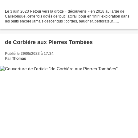
Le 3 juin 2023 Retour vers la grotte « découverte » en 2018 au large de
Callelongue, cette fois dotés de tout l’attirail pour en finir l’exploration dans
les puits encore jamais descendus : cordes, baudrier, perforateur...
Heureusement la voûte mouillante...
de Corbière aux Pierres Tombées
Publié le 29/05/2023 à 17:34
Par
Thomas