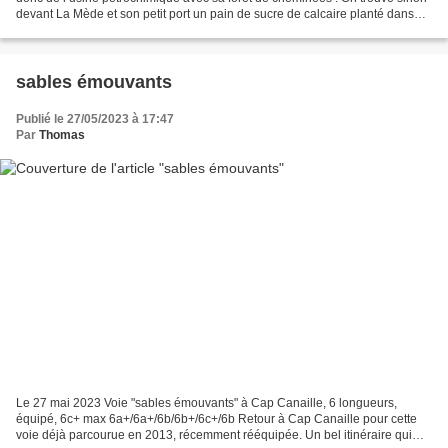
devant La Mède et son petit port un pain de sucre de calcaire planté dans
l’étang bien visible depuis l’autoroute...
sables émouvants
Publié le 27/05/2023 à 17:47
Par
Thomas
Le 27 mai 2023 Voie "sables émouvants" à Cap Canaille, 6 longueurs,
équipé, 6c+ max 6a+/6a+/6b/6b+/6c+/6b Retour à Cap Canaille pour cette
voie déjà parcourue en 2013, récemment rééquipée. Un bel itinéraire qui