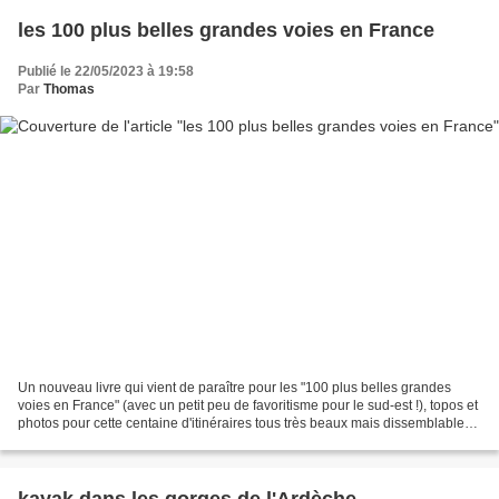
les 100 plus belles grandes voies en France
Publié le 22/05/2023 à 19:58
Par
Thomas
Un nouveau livre qui vient de paraître pour les "100 plus belles grandes
voies en France" (avec un petit peu de favoritisme pour le sud-est !), topos et
photos pour cette centaine d'itinéraires tous très beaux mais dissemblables
par leur difficulté, équipement,...
kayak dans les gorges de l'Ardèche