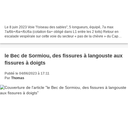
Le 8 juin 2023 Voie "l'oiseau des sables", 5 longueurs, équipé, 7a max
7a/6b+/6a+/6c/6a (cotation 6a+ obligé dans L1 entre les 2 toits) Retour en
escalade vespérale sur cette voie du secteur « pas de la chèvre » du Cap
Canaille déjà parcourue il y a 8...
le Bec de Sormiou, des fissures à langouste aux
fissures à doigts
Publié le 04/06/2023 à 17:11
Par
Thomas