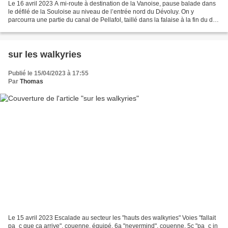
Le 16 avril 2023 A mi-route à destination de la Vanoise, pause balade dans
le défilé de la Souloise au niveau de l’entrée nord du Dévoluy. On y
parcourra une partie du canal de Pellafol, taillé dans la falaise à la fin du dix-
neuvième siècle mais vite...
sur les walkyries
Publié le 15/04/2023 à 17:55
Par
Thomas
Le 15 avril 2023 Escalade au secteur les "hauts des walkyries" Voies "fallait
pa_c que ça arrive", couenne, équipé, 6a "nevermind", couenne, 5c "pa_c in