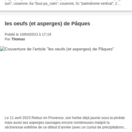
sun", couenne, 6a "tous pa_csés", couenne, 5c "palindrome vertical", 2
longueurs, équipé, 5b/5c Découverte...
les oeufs (et asperges) de Pâques
Publié le 10/04/2023 à 17:19
Par
Thomas
Le 11 avril 2023 Retour en Provence, son herbe déjà jaunie sous la pinède
mais aussi ses asperges sauvages encore nombreuses malgré la
sécheresse extrême de ce début d’année (avec un cumul de précipitations