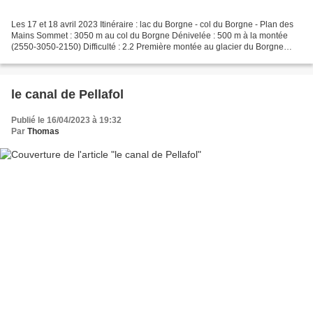
Les 17 et 18 avril 2023 Itinéraire : lac du Borgne - col du Borgne - Plan des
Mains Sommet : 3050 m au col du Borgne Dénivelée : 500 m à la montée
(2550-3050-2150) Difficulté : 2.2 Première montée au glacier du Borgne
sous les éclaircies matinales, une...
le canal de Pellafol
Publié le 16/04/2023 à 19:32
Par
Thomas