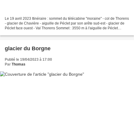
Le 19 avril 2023 Itinéraire : sommet du télécabine "moraine" - col de Thorens
- glacier de Chavière - aiguille de Péclet par son arête sud-est - glacier de
Péclet face ouest - Val Thorens Sommet : 3550 m à l'aiguille de Péclet
Dénivelée : 700 m de montée...
glacier du Borgne
Publié le 19/04/2023 à 17:00
Par
Thomas