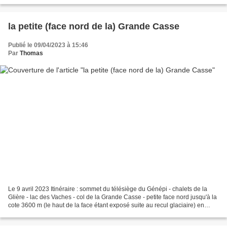
de l’ordre de 20 mm en trois mois et demi),...
la petite (face nord de la) Grande Casse
Publié le 09/04/2023 à 15:46
Par
Thomas
Le 9 avril 2023 Itinéraire : sommet du télésiège du Génépi - chalets de la
Glière - lac des Vaches - col de la Grande Casse - petite face nord jusqu'à la
cote 3600 m (le haut de la face étant exposé suite au recul glaciaire) en
aller-retour Sommet : 3600...