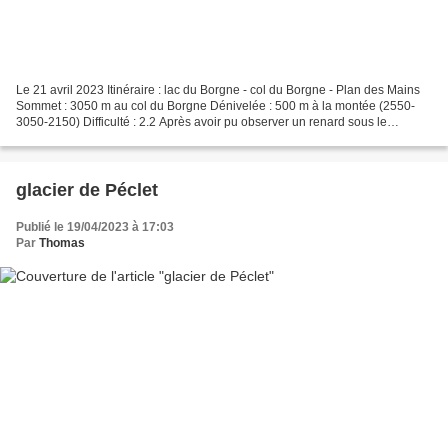
Le 21 avril 2023 Itinéraire : lac du Borgne - col du Borgne - Plan des Mains
Sommet : 3050 m au col du Borgne Dénivelée : 500 m à la montée (2550-
3050-2150) Difficulté : 2.2 Après avoir pu observer un renard sous le
télésiège (et de nombreuses marmottes...
glacier de Péclet
Publié le 19/04/2023 à 17:03
Par
Thomas