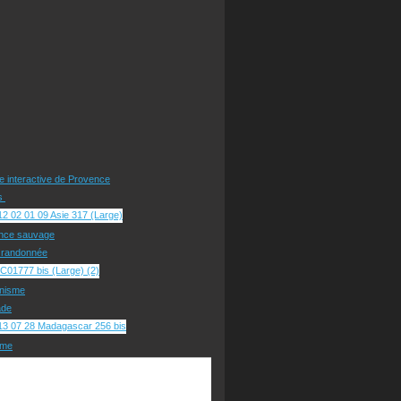
te interactive de Provence
rs
nce sauvage
e randonnée
nisme
ade
sme