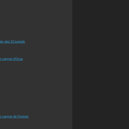
tier des 52 tunnels
le canyon d'Orsa
le canyon de Foresto