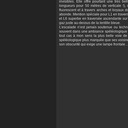
invisibles. Elle offre pourtant une très be
longueurs pour 50 mètres de verticale !),
fluorescent et à travers arches et boyaux 
abonde. Mention spéciale pour L1 en traver
et L6 superbe en traversée ascendante sur p
gaz juste au-dessus de la lentille bleue.
L’escalade n’est jamais soutenue ou techn
souvent dans une ambiance spéléologique (L
tout cas à mon sens la plus belle voie de 
spéléologique plus marquée que ses voisine
son obscurité qui exige une lampe frontale