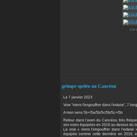
à la 
grimpe spéléo au Cancéou
Le 7 janvier 2023
Voie "viens t'engouffrer dans l'extase", 7 lo
A mon sens 5b+/5a/5b/5c/5b/5c+/5b
Retour dans l’aven du Cancéou, très fréquen
ses voies équipées en 2016 au-dessus du l
La voie « viens t’engouffrer dans l’extase
équipée comme cette dernière en 2016, est