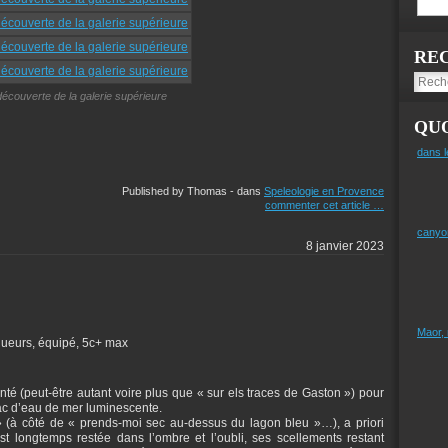
RE
découverte de la galerie supérieure
QUO
dans l
Published by Thomas
-
dans
Speleologie en Provence
commenter cet article
…
canyo
8 janvier 2023
Maor,
ngueurs, équipé, 5c+ max
té (peut-être autant voire plus que « sur els traces de Gaston ») pour
ac d’eau de mer luminescente.
 » (à côté de « prends-moi sec au-dessus du lagon bleu »…), a priori
 longtemps restée dans l’ombre et l’oubli, ses scellements restant