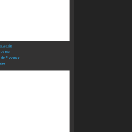
ée apnée
 de mer
s de Provence
aire