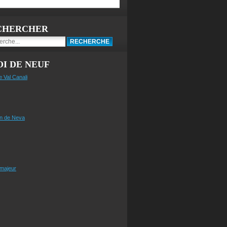
CHERCHER
I DE NEUF
e Val Canali
n de Neva
 majeur