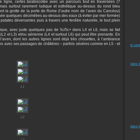
lle ligne, certes tarabiscotée avec un parcours tout en traversées (7
 mais surtout rarement ludique et esthétique au-dessus du rond bleu
dont la grotte de la porte de Rome (l’autre nom de l’aven du Cancéou)
sée quelques décimètres au-dessus des eaux (à éviter par mer formée)
atates déversantes puis à travers une fenêtre naturelle, le tout plein
ique, avec juste quelques pas de 5c/5c+ dans L4 et L6, mais se fait
2 et L3) et/ou aérienne (L4 et surtout L6) qui peut être prenante. En
l’aven, dont les autres lignes sont déjà très chouettes, à l’ambiance
s avec ses passages de châtières – parfois sévères comme en L5 - et
le sen
…
dans 
L1
L2
dans 
L3