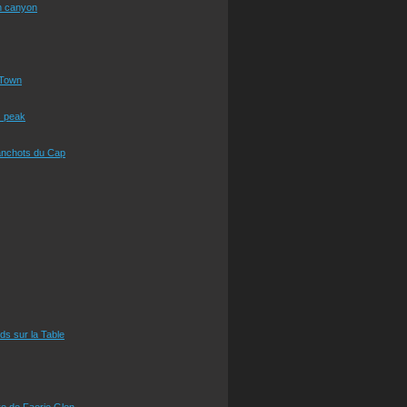
n canyon
Town
s peak
anchots du Cap
eds sur la Table
e de Faerie Glen