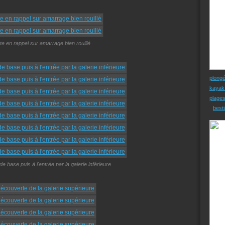
e en rappel sur amarrage bien rouillé
plong
kayak
plage
besti
e base puis à l'entrée par la galerie inférieure