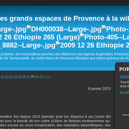
 grands espaces de Provence à la wild
Jordanie, des monastères perchés des Météores aux églises troglodytes d'Abyss
és de Samarcande, du sable blanc du Nouveau-Mexique aux pitons gréseux du Ho
PO
80
90
100
200
Introd
61
62
63
64
65
66
67
68
69
70
>
>>
Tout l
droit d
8 janvier 2023
la cart
remière fois depuis 2014 (pensée pour les disparus à qui j’avais fait
nnel pour la beauté de son cadre (à flanc de falaises soubeyrannes au-
tres encore en cours d’exploration, des méandres labyrinthiques, des