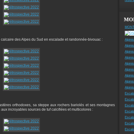
MO
MONT
le calcaire des Alpes du Sud en escalade et randonnée-bivouac :
Alpini
Alpini
Alpini
Alpini
Alpini
Alpini
Alpini
Alpini
Alpin
Escal
Escal
stères orthodoxes, sa steppe aux rochers bariolés et ses montagnes
Escala
x incroyables sources de tuf calcifiées et multicolores :
Escal
Escal
Escala
Escala