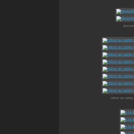
descent
retour au camp d