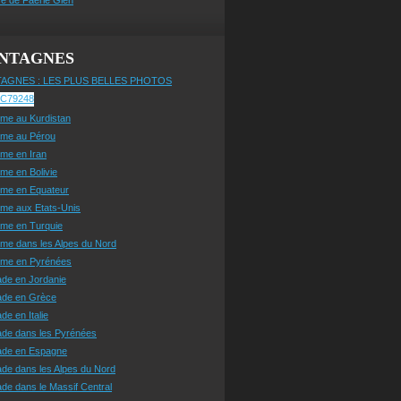
NTAGNES
AGNES : LES PLUS BELLES PHOTOS
sme au Kurdistan
sme au Pérou
sme en Iran
sme en Bolivie
sme en Equateur
sme aux Etats-Unis
sme en Turquie
sme dans les Alpes du Nord
isme en Pyrénées
ade en Jordanie
ade en Grèce
de en Italie
ade dans les Pyrénées
ade en Espagne
de dans les Alpes du Nord
de dans le Massif Central