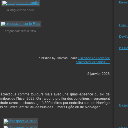
Barro
la longueur de sortie
Cape 
crépuscule sur le Riou
Devil'
les m
Published by Thomas
-
dans
Escalade en Provence
commenter cet article
…
5 janvier 2023
 éclectique comme toujours mais avec une quasi-absence du ski de
teux de l’hiver 2022. On ira donc profiter des conditions inversement
trale (avec du chaussage à 800 mètres par endroits) puis en Norvège
les pi
 cas de l’excellent ski au-dessus des… mers Egée ou de Norvège :
réserv