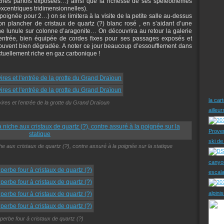
niches parfois exposées…) ainsi que la richesse de ses spéléothèmes
excentriques tridimensionnelles).
oignée pour 2…) on se limitera à la visite de la petite salle au-dessus
n plancher de cristaux de quartz (?) blanc rosé , en s’aidant d’une
 une lunule sur colonne d’aragonite… On découvrira au retour la galerie
’entrée, bien équipée de cordes fixes pour ses passages exposés et
souvent bien dégradée. A noter ce jour beaucoup d’essoufflement dans
actuellement riche en gaz carbonique !
la car
vires et l'entrée de la grotte du Grand Draïoun
ailleu
Prove
ski d
e aux cristaux de quartz (?), contre assuré à la poignée sur la statique
canyo
escal
alpini
uperbe four à cristaux de quartz (?)