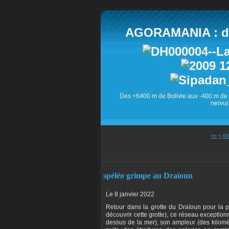
AGORAMANIA : des
Des +6400 m de Bolivie aux -400 m de 
nervur
10
20
30
40
50
<<
<
60
spéléo grimpe au Draïoun
Le 8 janvier 2022
Retour dans la grotte du Draïoun pour la p
découvrir cette grotte), ce réseau exceptio
dessus de la mer), son ampleur (des kilomè