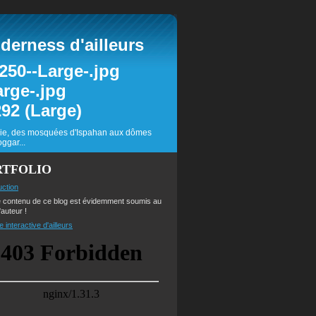
erness d'ailleurs
inie, des mosquées d'Ispahan aux dômes
ggar...
RTFOLIO
uction
e contenu de ce blog est évidemment soumis au
'auteur !
e interactive d'ailleurs