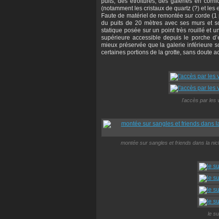
puits, des étroitures, des galeries en cor
(notamment les cristaux de quartz (?) et les 
Faute de matériel de remontée sur corde (1 p
du puits de 20 mètres avec ses murs et so
statique posée sur un point très rouillé et
supérieure accessible depuis le porche d
mieux préservée que la galerie inférieure 
certaines portions de la grotte, sans doute 
l'accès par les 
montée sur sangles et friends dans la nich
le s