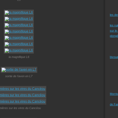
les d
les ru
sur le
plongé
la magnifique L6
bivoua
sortie de l'aven en L7
Morris
de Far
mières sur les vires du Cancéou