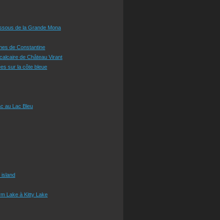
essous de la Grande Mona
ines de Constantine
 calcaire de Château Virant
es sur la côte bleue
c au Lac Bleu
 island
m Lake à Kitty Lake