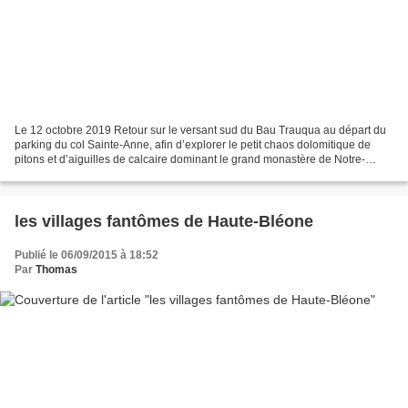
Le 12 octobre 2019 Retour sur le versant sud du Bau Trauqua au départ du
parking du col Sainte-Anne, afin d’explorer le petit chaos dolomitique de
pitons et d’aiguilles de calcaire dominant le grand monastère de Notre-
Dame des Anges. Le parcours se fera...
les villages fantômes de Haute-Bléone
Publié le 06/09/2015 à 18:52
Par
Thomas