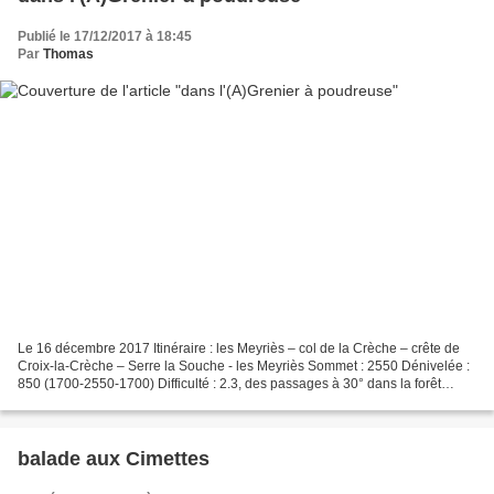
Publié le 17/12/2017 à 18:45
Par
Thomas
Le 16 décembre 2017 Itinéraire : les Meyriès – col de la Crèche – crête de
Croix-la-Crèche – Serre la Souche - les Meyriès Sommet : 2550 Dénivelée :
850 (1700-2550-1700) Difficulté : 2.3, des passages à 30° dans la forêt
Première journée de ski de randonnée...
balade aux Cimettes