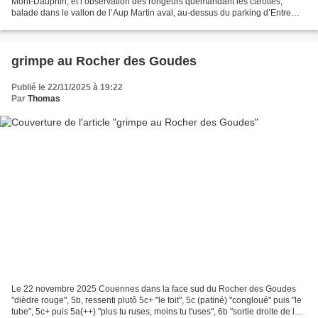
Mont-Dauphin, et l’observation des rongeurs quémandant les carottes,
balade dans le vallon de l’Aup Martin aval, au-dessus du parking d’Entre
Les Aigues. C’est une longue vallée découverte...
grimpe au Rocher des Goudes
Publié le 22/11/2025 à 19:22
Par
Thomas
Le 22 novembre 2025 Couennes dans la face sud du Rocher des Goudes
"dièdre rouge", 5b, ressenti plutô 5c+ "le toit", 5c (patiné) "congloué" puis "le
tube", 5c+ puis 5a(++) "plus tu ruses, moins tu t'uses", 6b "sortie droite de la