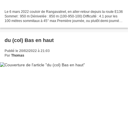
Le 6 mars 2022 couloir de Rangavatnet, en aller-retour depuis la route E136
Sommet : 950 m Dénivelée : 850 m (100-950-100) Difficulté : 4.1 pour les
100 mètres sommitaux à 45° max Première journée, ou plutôt demi-journée
de ce quatrième voyage à skis...
du (col) Bas en haut
Publié le 20/02/2022 à 21:03
Par
Thomas