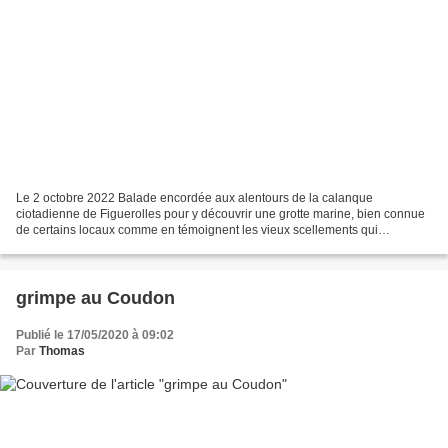
Le 2 octobre 2022 Balade encordée aux alentours de la calanque
ciotadienne de Figuerolles pour y découvrir une grotte marine, bien connue
de certains locaux comme en témoignent les vieux scellements qui
permettent de protéger son accès (facile mais un...
grimpe au Coudon
Publié le 17/05/2020 à 09:02
Par
Thomas