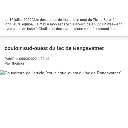
Le 16 juillet 2022 Voie des arches de l'Istier face nord du Pic de Bure, 5
longueurs, équipé, 6a max A mon sens 5c/6a/4c/4c/3c Début d’un week-end
avec camp de base à Chaillol, et découverte d’une voie récemment équipée
face nord du Pic de Bure, qui remonte...
couloir sud-ouest du lac de Rangavatnet
Publié le 06/03/2022 à 22:41
Par
Thomas