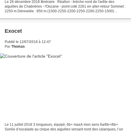
Le 26 décembre 2018 Itinéraire : Réallon - brèche nord de l'arête des
aiguilles de Chabrières - l'Oucane - point coté 2261 en aller-retour Sommet :
2250 m Dénivelée : 850 m (1500-2250-2200-2250-2200-2250-1500)
Difficulté : 3.3 pour la descente est de...
Exocet
Publié le 12/07/2018 à 12:47
Par
Thomas
Le 11 juillet 2018 3 longueurs, équipé, 6b+ maxA mon sens 6a/6b+/6b+
Soirée d’escalade au cirque des aiguilles versant nord des calanques, l’un