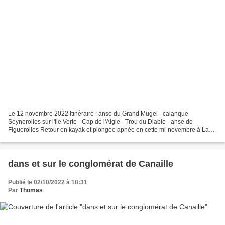
Le 12 novembre 2022 Itinéraire : anse du Grand Mugel - calanque
Seynerolles sur l'Ile Verte - Cap de l'Aigle - Trou du Diable - anse de
Figuerolles Retour en kayak et plongée apnée en cette mi-novembre à La
Ciotat, autour du Bec de l’Aigle. On profite...
dans et sur le conglomérat de Canaille
Publié le 02/10/2022 à 18:31
Par
Thomas