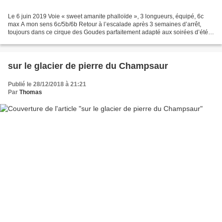
Le 6 juin 2019 Voie « sweet amanite phalloïde », 3 longueurs, équipé, 6c
max A mon sens 6c/5b/6b Retour à l’escalade après 3 semaines d’arrêt,
toujours dans ce cirque des Goudes parfaitement adapté aux soirées d’été,
sur les lames, une fine arête de calcaire...
sur le glacier de pierre du Champsaur
Publié le 28/12/2018 à 21:21
Par
Thomas