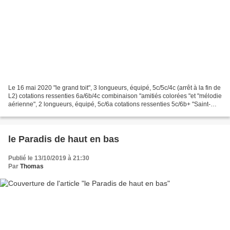
Le 16 mai 2020 "le grand toit", 3 longueurs, équipé, 5c/5c/4c (arrêt à la fin de
L2) cotations ressenties 6a/6b/4c combinaison "amitiés colorées "et "mélodie
aérienne", 2 longueurs, équipé, 5c/6a cotations ressenties 5c/6b+ "Saint-
Maclou", 2 longueurs,...
le Paradis de haut en bas
Publié le 13/10/2019 à 21:30
Par
Thomas