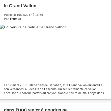
le Grand Vallon
Publié le 19/03/2017 à 18:55
Par
Thomas
Le 19 mars 2017 Balade dans le Garlaban, et le Grand Vallon qui entaille
son versant est au-dessus de Lascours. Un sentier remonte ce vallon
encaissé qui confine parfois au canyon, d'abord peu raide mais noyé dans la
garrigue, donc plus douloureux pour...
dans l'(A)Grenier à poudreuse