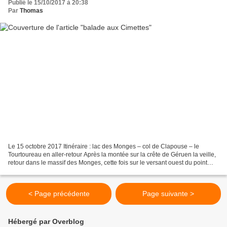
Publié le 15/10/2017 à 20:38
Par
Thomas
Le 15 octobre 2017 Itinéraire : lac des Monges – col de Clapouse – le
Tourtoureau en aller-retour Après la montée sur la crête de Géruen la veille,
retour dans le massif des Monges, cette fois sur le versant ouest du point
culminant au départ du lac des...
< Page précédente
Page suivante >
Hébergé par Overblog