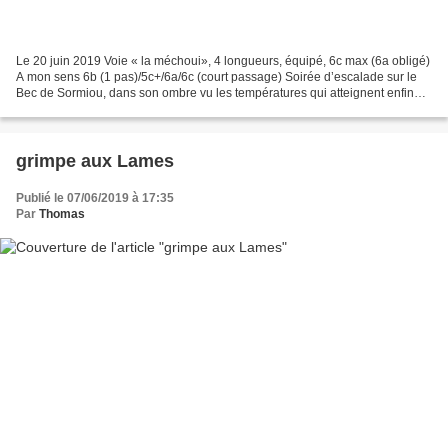
Le 20 juin 2019 Voie « la méchoui», 4 longueurs, équipé, 6c max (6a obligé)
A mon sens 6b (1 pas)/5c+/6a/6c (court passage) Soirée d’escalade sur le
Bec de Sormiou, dans son ombre vu les températures qui atteignent enfin
des niveaux pleinement estivaux....
grimpe aux Lames
Publié le 07/06/2019 à 17:35
Par
Thomas