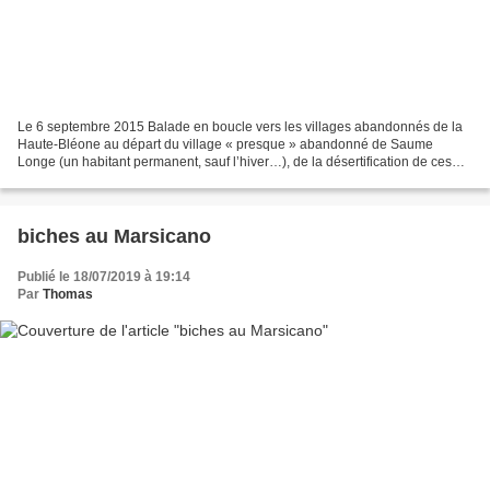
Le 6 septembre 2015 Balade en boucle vers les villages abandonnés de la
Haute-Bléone au départ du village « presque » abandonné de Saume
Longe (un habitant permanent, sauf l’hiver…), de la désertification de ces
zones rurales de montagne qui n’ont pas...
biches au Marsicano
Publié le 18/07/2019 à 19:14
Par
Thomas