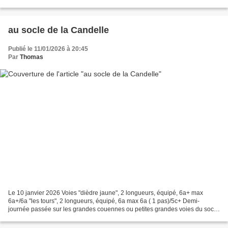
fenêtre", 4a, plutôt...
au socle de la Candelle
Publié le 11/01/2026 à 20:45
Par
Thomas
Le 10 janvier 2026 Voies "dièdre jaune", 2 longueurs, équipé, 6a+ max
6a+/6a "les tours", 2 longueurs, équipé, 6a max 6a ( 1 pas)/5c+ Demi-
journée passée sur les grandes couennes ou petites grandes voies du socle
de la Candelle, en face sud de l’aiguille...