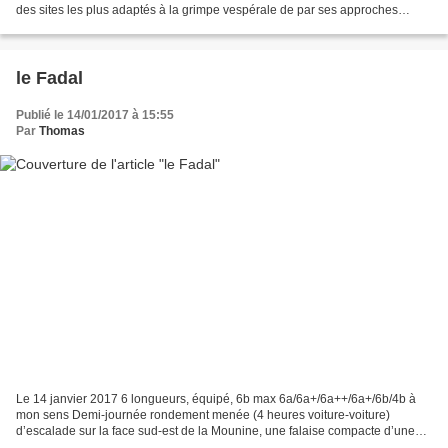
des sites les plus adaptés à la grimpe vespérale de par ses approches
routières et pédestre rapides et l’exposition...
le Fadal
Publié le 14/01/2017 à 15:55
Par
Thomas
Le 14 janvier 2017 6 longueurs, équipé, 6b max 6a/6a+/6a++/6a+/6b/4b à
mon sens Demi-journée rondement menée (4 heures voiture-voiture)
d’escalade sur la face sud-est de la Mounine, une falaise compacte d’une
grosse centaine de mètres de hauteur située...