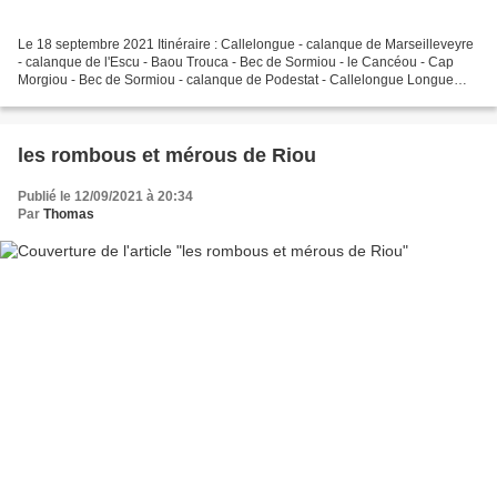
Le 18 septembre 2021 Itinéraire : Callelongue - calanque de Marseilleveyre
- calanque de l'Escu - Baou Trouca - Bec de Sormiou - le Cancéou - Cap
Morgiou - Bec de Sormiou - calanque de Podestat - Callelongue Longue
sortie de kayak de mer en cet été indien...
les rombous et mérous de Riou
Publié le 12/09/2021 à 20:34
Par
Thomas