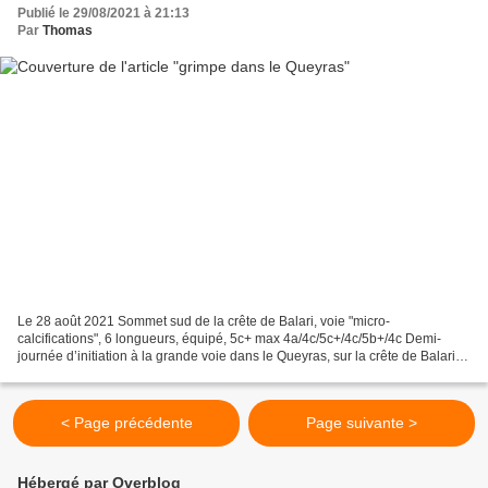
Publié le 29/08/2021 à 21:13
Par
Thomas
Le 28 août 2021 Sommet sud de la crête de Balari, voie "micro-
calcifications", 6 longueurs, équipé, 5c+ max 4a/4c/5c+/4c/5b+/4c Demi-
journée d’initiation à la grande voie dans le Queyras, sur la crête de Balari
au-dessus du Queyron, un éperon de calcaire...
< Page précédente
Page suivante >
Hébergé par Overblog