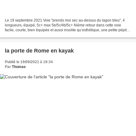
Le 19 septembre 2021 Voie "prends moi sec au-dessus du lagon bleu", 4
longueurs, équipé, 5c+ max 5b/5c/4b/5c+ Nième retour dans cette voie
facile, courte, bien équipée et aussi insolite qu’esthétique, une petite pépite
pour l’initiation et la découverte...
la porte de Rome en kayak
Publié le 19/09/2021 à 19:34
Par
Thomas