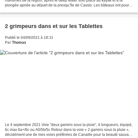
maritimes de la région, après le deep water solo place au kayak et à la
plongée apnée au départ de la presqu’île de Cassis. Les bâteaux ont pour la
plupart disparu, mais les eaux...
2 grimpeurs dans et sur les Tablettes
Publié le 04/09/2021 à 18:11
Par
Thomas
Le 4 septembre 2021 Voie "deux gamins sous la pluie", 4 longueurs, équipé,
6c max 6a+/6c ou A0/5b/5c Retour dans la voie « 2 gamins sous la pluie »,
décidément une de mes voies préférées de Canaille pour la beauté sauvage