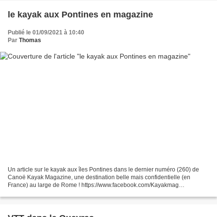
le kayak aux Pontines en magazine
Publié le 01/09/2021 à 10:40
Par
Thomas
Un article sur le kayak aux îles Pontines dans le dernier numéro (260) de
Canoë Kayak Magazine, une destination belle mais confidentielle (en
France) au large de Rome ! https://www.facebook.com/Kayakmag
http://deprovenceetdailleurs.net/2021/07/kayak-a-ponza.html...