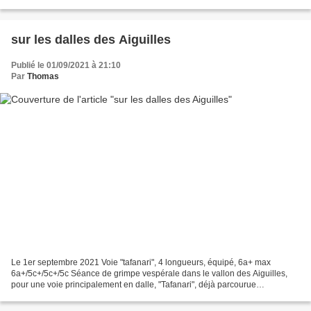
de son cadre, et la possibilité...
sur les dalles des Aiguilles
Publié le 01/09/2021 à 21:10
Par
Thomas
Le 1er septembre 2021 Voie "tafanari", 4 longueurs, équipé, 6a+ max
6a+/5c+/5c+/5c Séance de grimpe vespérale dans le vallon des Aiguilles,
pour une voie principalement en dalle, "Tafanari", déjà parcourue
(difficilement) en 2012 et décidément bien soutenue...